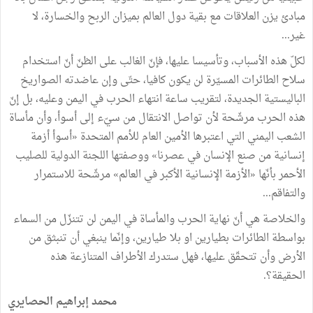
مبادئ يزن العلاقات مع بقية دول العالم بميزان الربح والخسارة، لا
غير...
لكلّ هذه الأسباب، وتأسيسا عليها، فإنّ الغالب على الظنّ أنّ استخدام
سلاح الطائرات المسيّرة لن يكون كافيا، حتّى وإن عاضدته الصواريخ
الباليستية الجديدة، لتقريب ساعة انتهاء الحرب في اليمن وعليه، بل إنّ
هذه الحرب مرشّحة لأن تواصل الانتقال من سيّء إلى أسوأ، وأن مأساة
الشعب اليمني التي اعتبرها الأمين العام للأمم المتحدة «أسوأ أزمة
إنسانية من صنع الإنسان في عصرنا» ووصفتها اللجنة الدولية للصليب
الأحمر بأنّها «الأزمة الإنسانية الأكبر في العالم» مرشّحة للاستمرار
والتفاقم...
والخلاصة هي أنّ نهاية الحرب والمأساة في اليمن لن تتنزّل من السماء
بواسطة الطائرات بطيارين او بلا طيارين، وإنّما ينبغي أن تنبثق من
الأرض وأن تتحقّق عليها، فهل ستدرك الأطراف المتنازعة هذه
الحقيقة؟.
محمد إبراهيم الحصايري