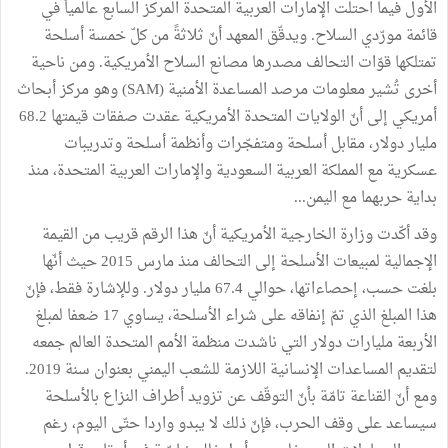
الأول فيما احتلت الإمارات العربية المتحدة المركز السابع عالمياً في
قائمة مورّدي السلاح. ويدقّق المعهد أنّ ثلاثةً من كلّ خمسة أسلحة
تمتلكها قوّات التحالف مصدرها مصانع السلاح الأمريكية. ومن ناحية
أخرى تُشير معلومات مرصد المساعدة الأمنية (SAM) وهو مركز أبحاث
أمريكي إلى أنّ الولايات المتحدة الأمريكية عقدت صفقات قيمتها 68.2
مليار دولار، مقابل أسلحة ومتفجّرات وأنظمة أسلحة وتدريبات
عسكرية مع المملكة العربية السعودية والإمارات العربية المتحدة، منذ
بداية حربهما مع اليمن...
وقد أكّدت وزارة الخارجية الأمريكية أنّ هذا الرقم قريب من القيمة
الإجمالية لمبيعات الأسلحة إلى التحالف منذ مارس 2015 حيث أنّها
بلغت حسب، إحصاءاتها، حوالي 67.4 مليار دولار. وللإشارة فقط، فإنّ
هذا المبلغ الذي تمّ إنفاقه على شراء الأسلحة، يساوي 17 ضعفا لمبلغ
الأربعة مليارات دولار التي ناشدت منظمة الأمم المتحدة العالم جمعه
لتقديم المساعدات الإنسانية اللازمة للشعب اليمني بعنوان سنة 2019.
ومع أنّ القناعة تامّة بأنّ التوقّف عن تزويد أطراف النزاع بالأسلحة
سيساعد على وقف الحرب، فإنّ ذلك لا يبدو واردا حتّى اليوم، رغم