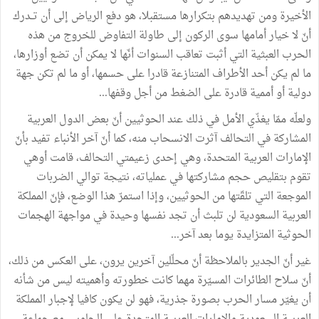
الأخيرة ومن تهديدهم بتكرارها مستقبلا، هو دفع الرياض إلى أن تــدرك
أنّ لا خيار أمامها سوى الركون إلى طاولة التفاوض للخروج من هذه
الحرب العبثية التي أثبت تعاقب السنوات أنّها لا يمكن أن تضع أوزارها،
ما لم يكن أحد الأطراف المتنازعة قادرا على حسمها، أو ما لم تكن جهة
دولية أو أممية قادرة على الضغط من أجل وقفها...
ولعلّه ممّا يغذّي الأمل في ذلك عند الحوثيين أنّ بعض الدول العربية
المشاركة في التحالف آثرت الانسحاب منه، كما أنّ آخر الأنباء تفيد بأنّ
الإمارات العربية المتحدة، وهي إحدى زعيمتي التحالف، قامت أوهي
تقوم بتقليص حجم مشاركتها في عملياته، نتيجة توالي الضربات
الموجعة التي تلقّتها من الحوثيين، وإذا استمرّ هذا الوضع، فإنّ المملكة
العربية السعودية لن تلبث أن تجد نفسها وحيدة في مواجهة الهجمات
الحوثية المتزايدة يوما بعد آخر...
غير أنّ الجدير بالملاحظة أنّ محلّلين آخرين يرون، على العكس من ذلك،
أنّ سلاح الطائرات المسيّرة مهما كانت خطورته وأهميته ليس من شأنه
أن يغيّر مسار الحرب بصورة جذرية، فهو لن يكون كافيا لإجبار المملكة