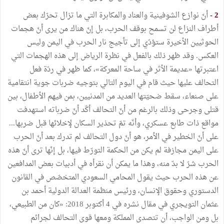
2 -
أنّ نوازع الشوفينية والعناد والمكابرة التي ما تزال تحرّك بعض
أطراف النزاع لن تسمح بوقف الحرب، بل إنّ هناك من يرى أنّ هجمات
الحوثيين الأخيرة ستؤدّي إلى تأجيج نار الحرب في اليمن وليس
العكس. وقد ظهر ذلك بالفعل في نظرة الرياض إلى هذه الهجمات التي
اعتبرتها «عديمة الأثر في ساحة المعركة»، كما ظهر في ردّة فعل
التحالف عليها حيث قام في اليوم التالي بتوجيه ضربات جوية انتقامية
على صنعاء، سقط ضحيّتها العديد من المدنيين، بمن فيهم الأطفال، بين
قتلى وجرحى وذلك بالرغم من أنّ التحالف أكّد أنّ ضرباته استهدفت
مواقع ذات طابع عسكري، وأنّه تمّ تحذير السكان لإخلائها قبل ضربها...
على أنّ الخطير في الأمر، هو أنّ دول التحالف لم تدرك بعد أنّ الحرب
على اليمن مجازفة لم يكن من الحكمة التورّط فيها، بل إنّها ترى أنّ هذه
الحرب شرّ لا بدّ منه، وهذا ما يمكن أن نقرأه في أدبيات بعض المدافعين
عن هذه الحرب حيث يقول المحامي السعودي المتخصّص في القانون
الدستوري وحقوق الإنسان، ورئيس منظمة العدالة الدولية أحمد بن
عثمان التويجري في مقال نشره في 4 أكتوبر 2018: «كان من الطبيعي،
بل ومن الواجب، أن تتصدى المملكة ومعها قوى التحالف لجرائم