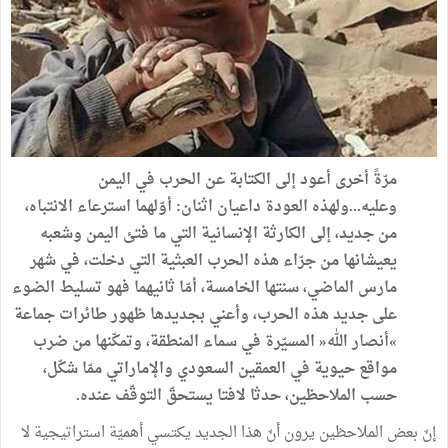
مرّةً أخرى أعود إلى الكتابة عن الحرب في اليمن
وعليه...ولهذه العودة داعيان اثنان: أوّلهما استرعاء الانتباه،
من جديد، إلى الكارثة الإنسانية التي ما فتئ اليمن وشعبه
يعيشانها من جرّاء هذه الحرب العبثية التي دخلت، في شهر
مارس الماضي، سنتها الخامسة، أمّا ثانيهما فهو تسليط الضوء
على جديد هذه الحرب، وأعني بجديدها ظهور طائرات جماعة
»أنصار الله« المسيّرة في سماء المنطقة، وتمكّنها من ضرب
مواقع حيوية في العمقين السعودي والإماراتي ممّا شكّل،
حسب الملاحظين، حدثا لافتا يستحقّ التوقّف عنده.
إنّ بعض الملاحظين يرون أنّ هذا الجديد يكتسي أهميّة استراتيجية لا