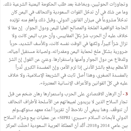
وتجاوزات الحوثيين، وبخاصّة بعد طلب الحكومة اليمنية الشرعية ذلك.
وما من شكّ في أنّ تدخّل القوات السعودية والتحالف في اليمن كان
تدخّلاً مشروعاً في ميزان القانون الدولي، وقبل ذلك وأهمّ منه تؤيّده
الحاجة الواقعية الملحّة والمصالح العليا لليمن ودول الجوار. إنّ ممّا لا
خلاف عليه أنّ الحرب شرٌ بكلّ المقاييس، وأنّ حرب اليمن كانت ولا
تزال شرّاً كبيراً، ولكنها في الوقت نفسه كانت، وللأسف الشديد، حرباً
ضرورية بشكل ملحّ لحماية اليمن ومقدراته، ولصيانة مستقبل أجياله،
وللدفاع عن دول الجوار وأمنها واستقرارها. وغنيّ عن القول إنّ الشرّ
الأعظم يدفع بالشرّ الأدنى إذا لزم الأمر، وإنّ المفسدة الكبرى تُدرأ
بالمفسدة الصغرى، وهذا أصل ثابت في الشريعة الإسلامية، ولا خلاف
عليه في كلّ القوانين والأعراف الإنسانية المعتبرة».
3 -
أنّ الرهان الاقتصادي على الحرب واستمرارها رهان ضخم من قبل
تجار السلاح الذين لا يريدون لمبيعاتهم من الأسلحة لأطراف التحالف
أن تتوقّف. وهنا ينبغي أن نلاحظ أنّ تقريرا أعدّه معهد ستوكهـــــولم
الدولي لأبحـاث السـلام «سيبري: SIPRI» عن عمليات بيع وشراء السلاح
بين عامي 2014 و2018، أكّد أنّ المملكة العربية السعودية احتلّت المركز