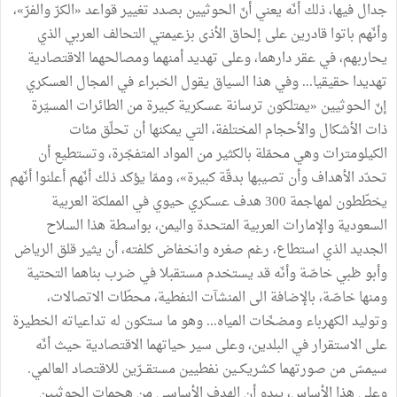
جدال فيها، ذلك أنّه يعني أنّ الحوثيين بصدد تغيير قواعد «الكرّ والفرّ»،
وأنّهم باتوا قادرين على إلحاق الأذى بزعيمتي التحالف العربي الذي
يحاربهم، في عقر دارهما، وعلى تهديد أمنهما ومصالحهما الاقتصادية
تهديدا حقيقيا... وفي هذا السياق يقول الخبراء في المجال العسكري
إنّ الحوثيين «يمتلكون ترسانة عسكرية كبيرة من الطائرات المسيّرة
ذات الأشكال والأحجام المختلفة، التي يمكنها أن تحلّق مئات
الكيلومترات وهي محمّلة بالكثير من المواد المتفجّرة، وتستطيع أن
تحدّد الأهداف وأن تصيبها بدقّة كبيرة»، وممّا يؤكد ذلك أنّهم أعلنوا أنّهم
يخطّطون لمهاجمة 300 هدف عسكري حيوي في المملكة العربية
السعودية والإمارات العربية المتحدة واليمن، بواسطة هذا السلاح
الجديد الذي استطاع، رغم صغره وانخفاض كلفته، أن يثير قلق الرياض
وأبو ظبي خاصّة وأنّه قد يستخدم مستقبلا في ضرب بناهما التحتية
ومنها خاصّة، بالإضافة الى المنشآت النفطية، محطّات الاتصالات،
وتوليد الكهرباء ومضخّات المياه... وهو ما ستكون له تداعياته الخطيرة
على الاستقرار في البلدين، وعلى سير حياتهما الاقتصادية حيث أنّه
سيمسّ من صورتهما كشريكــين نفطيين مستقــرّين للاقتصاد العالمي.
وعلى هذا الأساس، يبدو أن الهدف الأساسي من هجمات الحوثيين