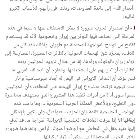
العربية السعودية والإمارات العربية المتحدة على الجلوس مع جماعة
«أنصار الله» إلى مائدة المفاوضات، وذلك، في رأيهم، للأسباب الكبرى
التالية:
1 -
أنّ استمرار الحرب ضرورة لا يمكن الاستغناء عنها لا سيما في هذه
المرحلة التي تصاعد فيها التوتّر بين إيران وخصومها، لأنّه قد يستخدم
كقادح من قوادح المواجهة المحتملة مع طهران، ولذلك فقد كان من
اللافت، بمجرّد شنّ الهجمات الحوثية بالطائرات المسيّرة، المسارعة إلى
اتهام إيران بالوقوف وراءها، إمّا من خلال تزويد الحوثيين بهذه
الطائرات أو تدريبهم على استخدامها. ومعلوم أنّ التحالف العربي ما
فتئ يؤكّد أنّ التدخّل الإيراني في اليمن له أبعاد جيوسياسية وآثار
استراتيجية ترتبط بمشروع إيران للهيمنة على المنطقة، وأنّ الحوثيين
ليسوا سوى أداة من أدوات تنفيذ هذا المشروع الذي يستهدف محاصرة
دول الخليج، وبالأخصّ المملكة العربية السعودية... وما دامت هذه
الهواجس الخليجية قائمة فإنّ الحرب ستتواصل، ولن يكون بالإمكان
إيقافها الاّ إذا عرفت العلاقات الخليجية الإيرانية انفراجة ما، قد تدفع
إليها بقية عقل في التعاطي مع الوضع المتوتّر الراهن، وتفرضها ضرورة
تلافي الحرب المحتملة التي يمكن أن تزلزل كيانها.