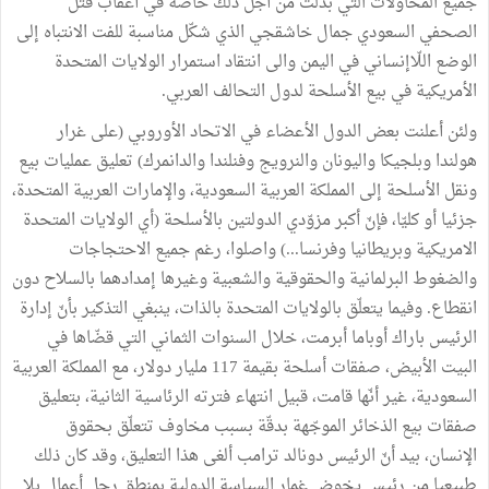
جميع المحاولات التي بذلت من أجل ذلك خاصّة في أعقاب قتل
الصحفي السعودي جمال خاشقجي الذي شكّل مناسبة للفت الانتباه إلى
الوضع اللّاإنساني في اليمن والى انتقاد استمرار الولايات المتحدة
الأمريكية في بيع الأسلحة لدول التحالف العربي.
ولئن أعلنت بعض الدول الأعضاء في الاتحاد الأوروبي (على غرار
هولندا وبلجيكا واليونان والنرويج وفنلندا والدانمرك) تعليق عمليات بيع
ونقل الأسلحة إلى المملكة العربية السعودية، والإمارات العربية المتحدة،
جزئيا أو كليّا، فإنّ أكبر مزوّدي الدولتين بالأسلحة (أي الولايات المتحدة
الامريكية وبريطانيا وفرنسا...) واصلوا، رغم جميع الاحتجاجات
والضغوط البرلمانية والحقوقية والشعبية وغيرها إمدادهما بالسلاح دون
انقطاع. وفيما يتعلّق بالولايات المتحدة بالذات، ينبغي التذكير بأنّ إدارة
الرئيس باراك أوباما أبرمت، خلال السنوات الثماني التي قضّاها في
البيت الأبيض، صفقات أسلحة بقيمة 117 مليار دولار، مع المملكة العربية
السعودية، غير أنّها قامت، قبيل انتهاء فترته الرئاسية الثانية، بتعليق
صفقات بيع الذخائر الموجّهة بدقّة بسبب مخاوف تتعلّق بحقوق
الإنسان، بيد أنّ الرئيس دونالد ترامب ألغى هذا التعليق، وقد كان ذلك
طبيعيا من رئيس يخوض غمار السياسة الدولية بمنطق رجل أعمال بلا