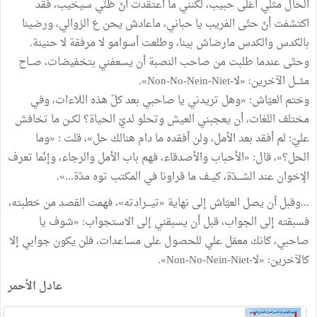
الحال مثلي أغلى حبيب، لكنني ما اعتقدت أنّ ظنّي سيخيب، فقد
اكتشفت أنّ حتّى الفريب يا حباني، ماعادش يحن ع الزوالي، ورضينا
بالكدس والكدس مارضاش بينا، وطلعت أسوامو لا مرفقة لا حنينة.
وحتّى عندما طلبت من صاحب النصبة أن يسعفني بتخفيضات، صــاح
مثـــل الآخرين: «لا-Non-No-Nein-Niet».
وختم العيّاش: «وهل تريدني يا صاحبي بعد كلّ هذه اللاءات، وفي
مختلف اللغات، أن يعجبني العيش وتحلو لديّ الحياة؟ لكــن ما تخافش
عليّ: لم أفقد بعد الأمل، ولن أفقده ما دام هنالك حل»، قلت : «وما
الحل؟»، قال: «الأحباب والأصدقاء، فهم باب الأمل والرجاء، وإنّما تعرف
الإخوان عند الشـــدّة، كيــف ما قراونا في المكتب توه مدّة...».
...وقبل أن يصل العيّاش إلى نهاية «تيـــرادته»، فهمت القصد من خطبته،
فسبقته إلى الجواب، قبل أن يسبقني إلى الاستجواب: «شوف يا
صاحبي، كانك معمّل علي للحصول على مساعدات، فلن يكون جوابي إلا
كالآخرين: «لا-Non-No-Nein-Niet».
عادل الأحمر