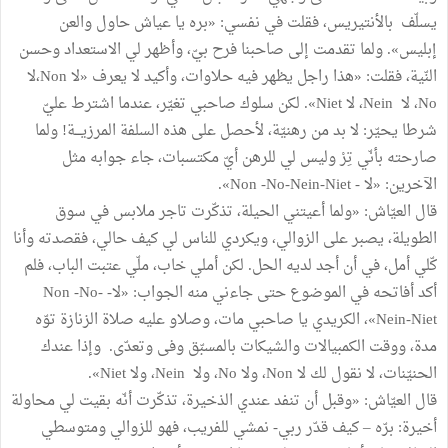
يسلّف بالأنتيريس، فقلت في نفسي: «بره يا عياش حاول والعن
إبليس». ولما تقدمت إلى صاحبنا فرح بيّ، وأظهر لي الاستعداد وحسن
النّية، فقلت: «هذا راجل يظهر فيه حلاوات، وأكيد لا يعرف «لا Non،لا
No، لا Nein، لا Niet». لكن سلوك صاحبي تغيّر، عندما اشترط عليّ
شرطا يحيّر: لا بد من رهنيّة، لأحصل على هذه السلفة المرزيـــة! ولما
صارحته بأنّي تِرْ وليس لي للرهن أيّ مكتسبات، جاء جوابه مثل
الآخرين: «لا - Non -No-Nein-Niet».
قال العيّاش: «ولما أعيتني الحيلة، تذكّرت تاجر ملابس في سوق
الطويلة، يصبر على الزوالي، ويكردي للناس لي كيف حالي، فقصدته وأنا
كّلي أمل، في أن أجد لديه الحل. لكن أملي خاب، ملّي عتبت الباب، فلم
أكد أفاتحه في الموضوع حتى جاءني منه الجواب: «لا- Non -No-
Nein-Niet»، الكريدي يا صاحبي مات، وصلاو عليه صلاة الزنازة توّه
مدة، ووقت الكمبيالات والشيكات بالمسبّق وفى وتعدّى. وإذا عندك
الحنيّنات، لا نقول لك لا Non، ولا No، ولا Nein، ولا Niet».
قال العيّاش: «وقبل أن تنفد عندي الذخيرة، تذكّرت أنّه بقيت لي محاولة
أخيرة: برّه – كيف قدّر ربي- نمشي للفريب، فهو للزوالي ومتوسطي