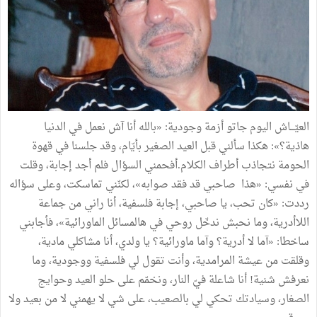
العيّـــاش اليوم جاتو أزمة وجودية: «بالله أنا آش نعمل في الدنيا
هاذية؟»: هكذا سألني قبل العيد الصغير بأيّام، وقد جلسنا في قهوة
الحومة نتجاذب أطراف الكلام.أفحمني السؤال فلم أجد إجابة، وقلت
في نفسي: «هذا صاحبي قد فقد صوابه»، لكنّني تماسكت، وعلى سؤاله
رددت: «كان تحب، يا صاحبي، إجابة فلسفية، أنا راني من جماعة
اللاأدرية، وما نحبش ندخّل روحي في هالمسائل الماورائية»، فأجابني
ساخطا: «آما لا أدرية؟ وآما ماورائية؟ يا ولدي، أنا مشاكلي مادية،
وقلقت من عيشة المرامدية، وأنت تقول لي فلسفية ووجودية، وما
نعرفش شنية! أنا شاعلة فيّ النار، ونخمّم على حلو العيد وحوايج
الصغار، وسيادتك تحكي لي بالصعيب، على شي لا يهمني لا من بعيد ولا