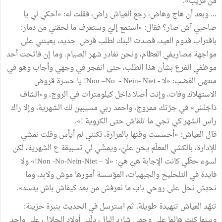
من قريب».
... وبعد أن هاج وهاض، رجع العياش راض، فقلت له: «احكي لي يا
صاحبي آش صار؟ فقال: «استمع إليّ وستعرف ما لحقني من دمار:
باقتراب قدوم العيد، قصدت البنك لطلب قرض جديد، يعينني على
مواجهة مصاريفي العظام، ونحن نغادر شهر الصيام. وما إن فاتحت أحد
موظفي الفرع بشأن هذا الطلب، حتى انفجر في وجهي وأجاب وهو في
منتهى الغضب: «لا - Non –No - Nein- Niet! يا حسرة قروض
الاستهلاك وفات، وإنت أصلا داخل كيلومترات في الروج، و»الشاف
دَاجَنْسْ» في جرّتك ممروج، واحمد ربي مسيبين لك الشهرية، وإلا راك
راس الشهر كي تجي ما تلقاش حتى الكروية !».
قال العياش: «أحسست وقتها بالمرارة، لكنني لم أيأس وقلت نمشي
للإدارة، بالكشي المعلّم يحن عليّ، ويمشّي لي تسبيقة ع الشهرية، لكن
لسوء حظّي كانت الإجابة هيّ هيّ: «لا – Non -No-Nein-Niet!» ولا
فايدة في التلحليح والجبهيات، المؤسسة أمورها موش ولابد، وما
نحبّش نحل على روحي باب ما نعرفش من بعد كيفاش باش يتسد».
تنهّد العياش تنهيدة طويلة، ثم استرسل في الحديث بنبرة حزينة:
وبينما كنت هائما على وجهي شارد البال، دلّني أولاد الحلال، على واحد