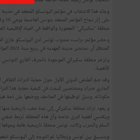
انتخبت تونس رئيسا للجنة الدائمة لمنتدى الدول الموقعة على 
منطقة "سكيركي" المغمورة والواقعة في المياه الإقليمية الف
وحضر مؤتمر براست مندوب تونس لدى اليونسكو غازي الغراي
المنتظر أن تحتضن مدينة المهدية في ربيع سنة 2021 المؤتمر العالمي للتراث المغمور بالمياه.
وتزخر منطقة سكيركي الموجودة بالجرف القاري التونسي في
الأهمية.
الجاري خبراء ومختصين للبحث في كيفية حماية هذا الترا
مكوناته وسبل توظيفها في المتاحف ووضعها على ذمة هياكل
و يعود تراث منطقة سكيركي إلى عدة حقب تاريخية منها البو
ويكتسي أهمية كبرى خاصة وأنّ هذه المنطقة تربط ضفتي ال
السلم والحرب وكانت تونس محطة تاريخية هامة وموقعا لت