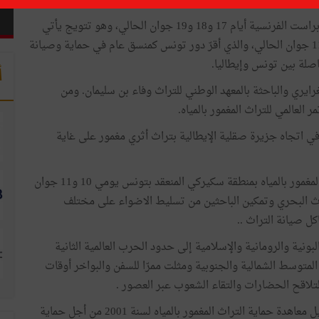
اتفاقية اليونسكو المتعلقة بحماية التراث الثقافي المغمور بالمياه.
وجاء هذا الانتخاب في مؤتمر اليونسكو المنعقد في مدينة براست الفرنسية أيام 17 و18 و19 جوان الحالي، وهو تتويج يأتي
على إثر نجاح المؤتمر المنعقد بتونس العاصمة يومي 10 و11 جوان الحالي، والذي أقرّ دور تونس كمنسق عام في حماية وصيانة
اصلة بين تونس وإيطاليا.
أ
ري والباحثة بالمعهد الوطني للتراث وفاء بن سليمان. ومن
 اتجاه جزيرة صقلية الإيطالية بتراث أثري مغمور على غاية
وقد ضمّ الملتقى الدولي الأول حول حماية التراث الثقافي المغمور بالمياه بمنطقة سكيركي المنعقد بتونس يومي 10 و11 جوان
ث البحري وتمكين الباحثين من تسليط الاضواء على مختلف
 صيانة التراث ..
نية والرومانية والإسلامية إلى حدود الحرب العالمية الثانية
متوسط الشمالية والجنوبية ومثلت ممرّا للسفن والبواخر أوقات
لاقح الحضارات والتقاء الشعوب عبر العصور .
وبتنسيق بين تونس وإيطاليا تم التوجه إلى اليونسكو لتفعيل معاهدة حماية التراث المغمور بالمياه لسنة 2001 من أجل حماية