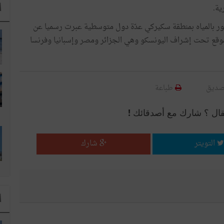
ا
ية.
غمور بالمياه بمنطقة سكيركي عدّة دول متوسطية عبرت رسميا عن
وقع تحت إشراف اليونسكو وهي الجزائر ومصر وإسبانيا وفرنسا
صديق
طباعة
قال ؟ شارك مع أصدقائك !
التويتر
شارك
ا