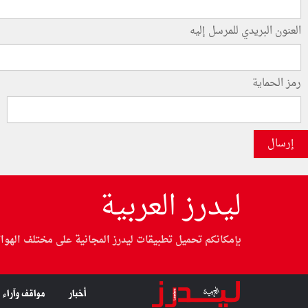
العنون البريدي للمرسل إليه
رمز الحماية
إرسال
ليدرز العربية
بإمكانكم تحميل تطبيقات ليدرز المجانية على مختلف الهوا
أخبار
مواقف وآراء