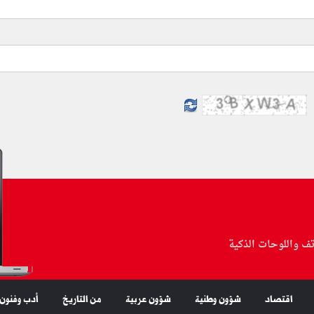
تف واللوحات الذكية
اقتصاد
شؤون وطنية
شؤون عربية
من التاريخ
أدب وفنون