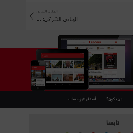
المقال السابق
الهـادي التـّـركي: ...
من يكون؟
أصداء المؤسسات
تابعنا