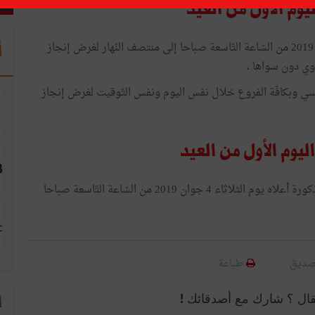
أن تفتح البنوك شبابيكها للعموم يوم الخميس 6 جوان 2019 من السّاعة التّاسعة صباحا إلى منتصف النّهار لغرض إنجاز
أ
يدوي دون سواها ،
ّئيسي وبكافّة الفروع خلال نفس اليوم ونفس التّوقيت لغرض إنجاز
أن تؤمن البنوك و البنك المركزي التونسي العمليات المذكورة أعلاه يوم الثلاثاء 4 جوان 2019 من السّاعة التّاسعة صباحا
صديق
طباعة
قال ؟ شارك مع أصدقائك !
ا