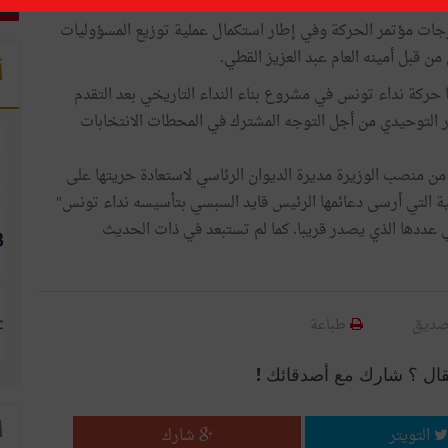
رجات مؤتمر الحركة وفي إطار استكمال عملية توزيع المسؤوليات
قبل أمينه العام عبد العزيز القطي.
أ
حركة نداء تونس في مشروع بناء النداء التاريخي بعد التقدم
 التوحيدي من أجل التوجه المشترك في المحطات الانتخابات
كانت سلمى اللومي الرقيق قد استقالت يوم 15 ماي 2019 من منصب الوزيرة مديرة الديوان الرئاسي لاستعادة حريتها على
ثية التي أرسى دعائمها الرئيس قايد السبسي بتأسيسه نداء تونس"
عددها الذي يصدر قريبا. كما لم تستبعد في ذات الحديث
صديق
طباعة
قال ؟ شارك مع أصدقائك !
ا
التويتر
شارك