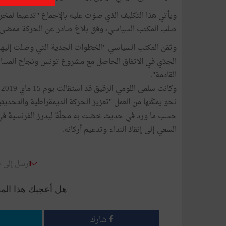
ويأتي هذا التكليف الذي صوّت عليه بالإجماع "تدعيما لمخ
صلب المكتب السياسي، وفق بلاغ صادر عن الحركة ممضى من 
وثمّن المكتب السياسي "الخطوات الجدية التي وصلت إليها 
الجدّي في الاتفاق الحاصل مع مشروع تونس ونجاح المسار
القادمة".
و
نحو يمكّنها من العمل "تعزيز الحركة الديمقراطية والتحدي
حسب ما ورد في حديث خصّت به مجلّة ليدرز الفرنسية في 
السعي إلى إنقاذ النداء وتدعيم أركانه.
أرسل إلى 
هل أعجبك هذا الم
شارك