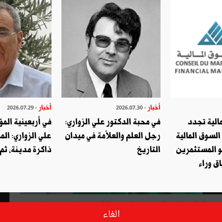
أخبار
أخبار
- 2026.07.29
- 2026.07.30
الية تجدد
في محبة الدكتور علي الزواري:
في أربعينية المؤ
السوق المالية
رجل العلم والعلاّمة في ميدان
علي الزواري: الم
و المستثمرين
التاريخ
ذاكرة مدينة، ثم
ق وراء
تمّ الاتفاق خلال اجتماع المكتب السياسي لحركة نداء تونس (شقّ الحمّامات) المنعقد مساء يوم الإثنين 27 ماي 2019 على
الغاء