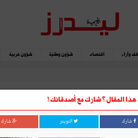
ف وآراء
اقتصاد
شؤون وطنية
شؤون عربية
ذا المقال ؟ شارك مع أصدقائك !
داء تونس
شارك
التويتر
شارك