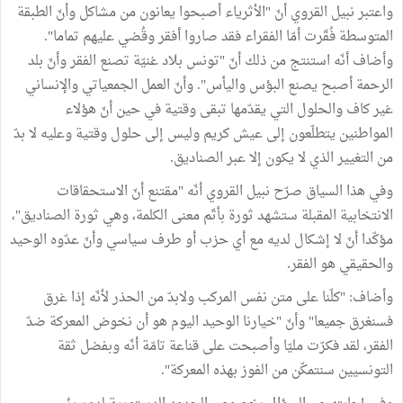
واعتبر نبيل القروي أنّ "الأثرياء أصبحوا يعانون من مشاكل وأنّ الطبقة
المتوسطة فُقّرت أمّا الفقراء فقد صاروا أفقر وقُضي عليهم تماما".
وأضاف أنّه استنتج من ذلك أنّ "تونس بلاد غنيّة تصنع الفقر وأنّ بلد
الرحمة أصبح يصنع البؤس واليأس". وأنّ العمل الجمعياتي والإنساني
غير كاف والحلول التي يقدّمها تبقى وقتية في حين أنّ هؤلاء
المواطنين يتطلّعون إلى عيش كريم وليس إلى حلول وقتية وعليه لا بدّ
من التغيير الذي لا يكون إلا عبر الصناديق.
وفي هذا السياق صرّح نبيل القروي أنّه "مقتنع أنّ الاستحقاقات
الانتخابية المقبلة ستشهد ثورة بأتّم معنى الكلمة، وهي ثورة الصناديق"،
مؤكّدا أنّ لا إشكال لديه مع أي حزب أو طرف سياسي وأنّ عدّوه الوحيد
والحقيقي هو الفقر.
وأضاف: "كلّنا على متن نفس المركب ولابدّ من الحذر لأنّه إذا غرق
فسنغرق جميعا" وأنّ "خيارنا الوحيد اليوم هو أن نخوض المعركة ضدّ
الفقر، لقد فكرّت مليّا وأصبحت على قناعة تامّة أنّه وبفضل ثقة
التونسيين سنتمكّن من الفوز بهذه المعركة".