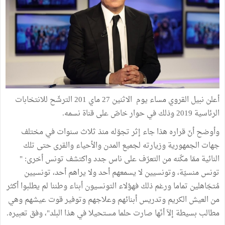
أعلن نبيل القروي مساء يوم الاثنين 27 ماي 201 الترشّح للانتخابات
الرئاسية 2019 وذلك في حوار خاصّ على قناة نسمه.
وأوضح أنّ قراره هذا جاء إثر تجوّله منذ ثلاث سنوات في مختلف
جهات الجمهورية وزيارته لجميع المدن والأحياء والقرى حتى تلك
النائية ممّا مكّنه من التعرّف على ناس جدد واكتشف تونس أخرى: "
تونس منسيّة، وتونسيين لا يسمعهم أحد ولا يراهم أحد، تونسيين
مُتجَاهلين تماما ورغم ذلك فهؤلاء التونسيون أبناء وطننا لم يطلبوا أكثر
من العيش الكريم وتدريس أبنائهم وعلاجهم وتوفير قوت عيشهم وهي
مطالب بسيطة إلاّ أنّها صارت حلما مستحيلا في هذا البلد"، وفق تعبيره.