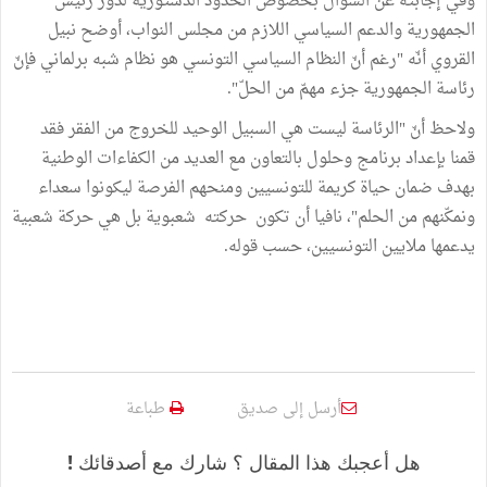
وفي إجابته عن السؤال بخصوص الحدود الدستورية لدور رئيس
الجمهورية والدعم السياسي اللازم من مجلس النواب، أوضح نبيل
القروي أنّه "رغم أنّ النظام السياسي التونسي هو نظام شبه برلماني فإنّ
رئاسة الجمهورية جزء مهمّ من الحلّ".
ولاحظ أنّ "الرئاسة ليست هي السبيل الوحيد للخروج من الفقر فقد
قمنا بإعداد برنامج وحلول بالتعاون مع العديد من الكفاءات الوطنية
بهدف ضمان حياة كريمة للتونسيين ومنحهم الفرصة ليكونوا سعداء
ونمكّنهم من الحلم"، نافيا أن تكون حركته شعبوية بل هي حركة شعبية
يدعمها ملايين التونسيين، حسب قوله.
أرسل إلى صديق
طباعة
هل أعجبك هذا المقال ؟ شارك مع أصدقائك !