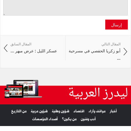
إرسال
المقال التالي
المقال السابق
أبو زكريا الحفصي في مسرحية
عسكر الليل : عرض مبهر ...
...
ليدرز العربية
أخبار
مواقف وآراء
اقتصاد
شؤون وطنية
شؤون عربية
من التاريخ
أدب وفنون
من يكون؟
أصداء المؤسسات