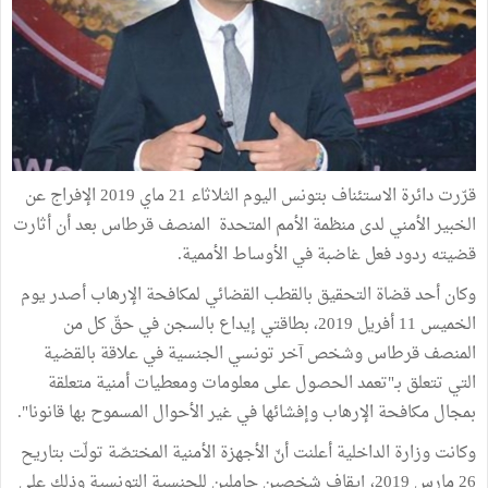
قرّرت دائرة الاستئناف بتونس اليوم الثلاثاء 21 ماي 2019 الإفراج عن
الخبير الأمني لدى منظمة الأمم المتحدة المنصف قرطاس بعد أن أثارت
قضيته ردود فعل غاضبة في الأوساط الأممية.
وكان أحد قضاة التحقيق بالقطب القضائي لمكافحة الإرهاب أصدر يوم
الخميس 11 أفريل 2019، بطاقتي إيداع بالسجن في حقّ كل من
المنصف قرطاس وشخص آخر تونسي الجنسية في علاقة بالقضية
التي تتعلق بـ"تعمد الحصول على معلومات ومعطيات أمنية متعلقة
بمجال مكافحة الإرهاب وإفشائها في غير الأحوال المسموح بها قانونا".
وكانت وزارة الداخلية أعلنت أنّ الأجهزة الأمنية المختصّة تولّت بتاريح
26 مارس 2019، إيقاف شخصين حاملين للجنسية التونسية وذلك على