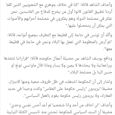
وأضاف الشاهد قائلا: "كنا في خلاف جوهري مع الشعبويين الذين كلما
أردنا تطبيق القانون كانوا أول من يخرج للدفاع عن الفاسدين، نحن
نفكر في مصلحة الدولة وهم يفكرون في مصلحة أحزابهم والأصوات
التي يمكن أن يتحصلوا عليها."
وأكّد أنّ تونس في حاجة إلى قطيعة مع التطرف بجميع أنواعه، قائلا:
"لم أرض بالمنظومة التي تعمل بها البلاد ونجن في حاجة في قطيعة
معها".
ودافع يوسف الشاهد عن حصيلة أعمال حكومته قائلا: "قراراتنا نتّخذها
ببراغماتية ولا يحدّدها لا يمين ولا يسار وماذا قال ماوتسي تونغ او
حسن البنا بل مصلحة البلاد."
واشار إلى أنٰ الحكومة اشتغلت في ظل ظروف صعبة ومنها الابتزاز،
مضيفا:"يريدون "رئيس حكومة على المقاس" وكنت وحيدا في عديد
المعارك، ولا يريدون رئيس حكومة يقوم بالعمل السياسي".
وأضاف "لن اخاف من أحد وانا شخصيا لم أعد أحس نفسي وحدي"
مضيفا أنّ السند السياسي للحكومة تحسّن منذ تاسيس الكتلة النيابية