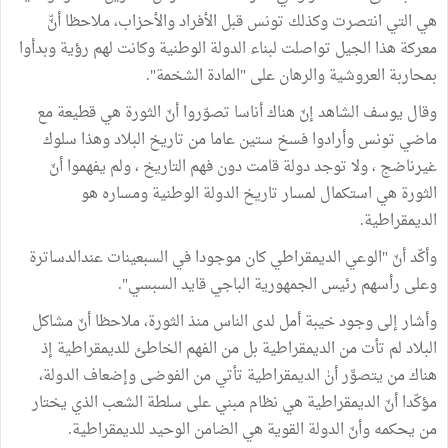
هي التي انتصرت وكذلك تونس قبل الأفراد والأحزاب، ملاحظا أنّّ
معركة هذا الجيل تواصلت لبناء الدولة الوطنية وكانت لهم رؤية وبدأوا
بمحاربة العروشية والرهان على "المادة الشخمة".
وقال يوسف الشاهد إنّ هناك أناسا تصوّروا أنّ الثورة هي قطيعة مع
ماضي تونس وأرادوا فسخ ستين عاما من تاريخ البلاد وهذا سلوك
غيرناضج ، ولا توجد دولة قامت دون فهم التاريخ ، ولم يفهموا أنّ
الثورة هي استكمال لمسار تاريخ الدولة الوطنية ومساره هو
الديمقراطية.
وأكّد أنّ "الوعي الديمقراطي كان موجودا في السبعينات عندالدساترة
وعلى رأسهم رئيس الجمهورية الباجي قايد السبسي".
وأشار إلى وجود خيبة أمل لدى الناس منذ الثورة، ملاحظا أنّ مشاكل
البلاد لم تأت من الديمقراطية بل من الفهم الخاطئ للديمقراطية إذ
هناك من يتصوَّر أنٰ الديمقراطية تأتي من الفوضى وإضعاف الدولة،
مؤكّدا أنّ الديمقراطية هي نظام مبني على سلطة الشعب الذي يختار
من يحكمه وأنّ الدولة القوية هي الضامن الوحيد للديمقراطية.