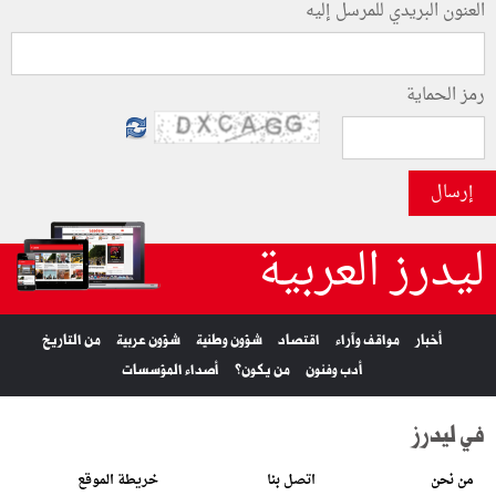
العنون البريدي للمرسل إليه
رمز الحماية
إرسال
ليدرز العربية
أخبار
مواقف وآراء
اقتصاد
شؤون وطنية
شؤون عربية
من التاريخ
أدب وفنون
من يكون؟
أصداء المؤسسات
في ليدرز
من نحن
اتصل بنا
خريطة الموقع