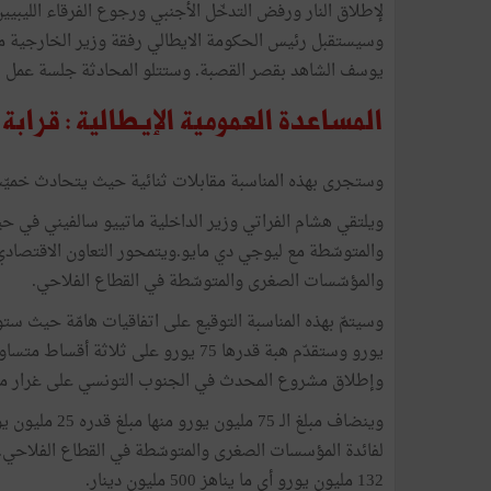
لإطلاق النار ورفض التدخّل الأجنبي ورجوع الفرقاء الليبيي
وسيستقبل رئيس الحكومة الايطالي رفقة وزير الخارجية م
يوسف الشاهد بقصر القصبة. وستتلو المحادثة جلسة عمل تض
المساعدة العمومية الإيطالية : قرابة
وستجرى بهذه المناسبة مقابلات ثنائية حيث يتحادث خميّس
ويلتقي هشام الفراتي وزير الداخلية ماتييو سالفيني في ح
والمتوسّطة مع ليوجي دي مايو.ويتمحور التعاون الاقتصادي 
والمؤسّسات الصغرى والمتوسّطة في القطاع الفلاحي.
وإطلاق مشروع المحدث في الجنوب التونسي على غرار م
لفائدة المؤسسات الصغرى والمتوسّطة في القطاع الفلاحي. 
132 مليون يورو أي ما يناهز 500 مليون دينار.