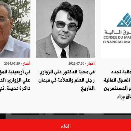
أخبار
أخبار
- 2026.07.29
- 2026.07.30
الية تجدد
في محبة الدكتور علي الزواري:
في أربعينية المؤ
السوق المالية
رجل العلم والعلاّمة في ميدان
علي الزواري: الم
و المستثمرين
التاريخ
ذاكرة مدينة، ثم
ق وراء
 رئيس الحكومة الإيطالية جيزوبي كونتي زيارة لتونس تكتسي طابعا سياسيا بالغ الأهمية
الغاء
ة الاقتصادية والشغل والسياسات الاجتماعية وماتييو سالفيني وزير