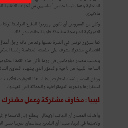
الداخلية وهما رئيسا حزبين أساسيين من أحزاب الأغلبية البر
مالانيزي.
وكان من المفروض أن تكون ووزيرة الدفاع اليزابيتا ترنتا ضم
الامريكية المبرمجة منذ مدّة طويلة حالت دون ذلك.
كما سيزور تونس في الفترة نفسها وفد من مائة رجل أعمال ب
اقتصادي مشترك يشرف على جلسته الختامية رئيسا الحكو
وحسب مصدر دبلوماسي في روما تأتي هذه القمة الحكومية
الساحة الليبية من ناحية والتطوّر الذي يشهده التعاون الثن
ووفق المصدر نفسه اختارت إيطاليا هذا التوقيت لتأكيد دعم
استقرارها وتجربة الديمقراطية والحداثة التي تعيشها.
ليبيا : مخاوف مشتركة وعمل مشترك
وأضاف المصدر أنّ الجانب الإيطالي يتطلّع إلى الاستماع إ
ولاسيّما في ليبيا، مفيدا أنّ البلدين يتقاسمان تقريبا نفس 