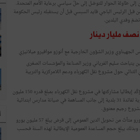
ن إلى طاولة الحوار للتوصّل إلى حلّ سياسي برعاية الأمم المتحدة.
ن قبل الرئيس الباجي قايد السبسي قبل أن يستقبله رئيس الحكومة
مّ وفدي البلدين.
 نصف مليار دينار
 الجهيناوي وزير الشؤون الخارجية مع أنوزو موافيرو ميلانيزي
ين يتباحث سليم الفرياني وزير الصناعة والمؤسّسات الصغرى
الثنائي حول مشروع نقل الكهرباء ودعم اللامركزية والتربية
وسيتمّ بهذه المناسبة التوقيع على اتفاقيات هامّة حيث ستؤكّد إيطاليا مشاركتها في مشروع نقل الكهرباء بمبلغ قدره 150 مليون
يورو وستقدّم هبة قدرها 75 يورو على ثلاثة أقساط متساوية لفائدة 31 بلدية إلى جانب المساهمة في صيانة مدارس ابتدائية
شروع رجيم معتوق.
ا
وينضاف مبلغ الـ 75 مليون يورو منها مبلغ قدره 25 مليون يورو متأتّ من تحويل الدين العمومي إلى قرض يبلغ 57 مليون يورو
وبذلك يبلغ حجم المساعدة العمومية الإيطالية لهذه السنة فحسب