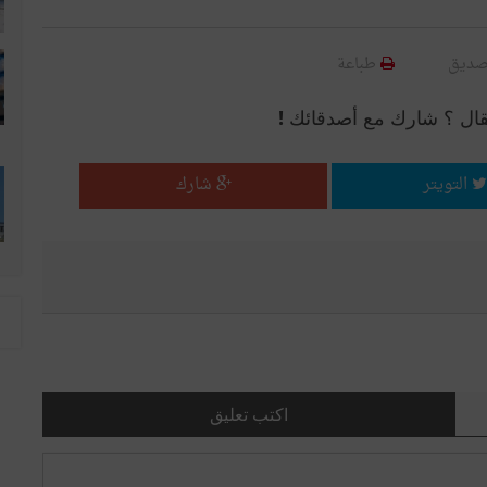
صديق
طباعة
قال ؟ شارك مع أصدقائك !
التويتر
شارك
اكتب تعليق