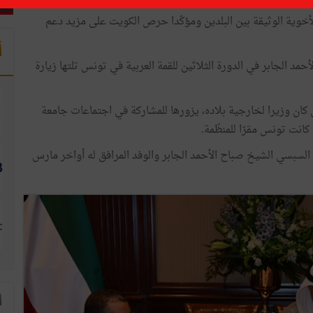
الأخوية الوثيقة بين البلدين ومؤكّدا حرص الكويت على مزيد دعم
أ
مد الجابر في الدورة الثلاثين للقمة العربية في تونس تلتها زيارة
ن كان وزيرا لخارجية بلاده، يزورها للمشاركة في اجتماعات جامعة
كانت تونس مقرّا للمنظّمة.
د السبسي الشيخ صباح الأحمد الجابر والوفد المرافق له أواخر مارس
ا