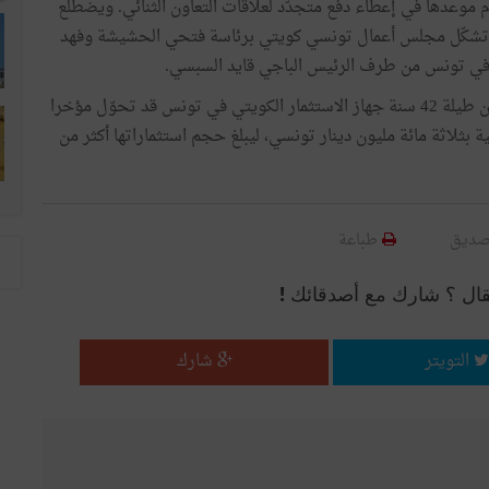
م موعدها في إعطاء دفع متجدّد لعلاقات التعاون الثنائي. ويضطلع
يث تشكّل مجلس أعمال تونسي كويتي برئاسة فتحي الحشيشة وفهد
د وفي تونس من طرف الرئيس الباجي قايد السبسي.
والجدير بالذكر أنّ المجمع التونسي الكويتي للتنمية الذي كان طيلة 42 سنة جهاز الاستثمار الكويتي في تونس قد تحوّل مؤخرا
 بثلاثة مائة مليون دينار تونسي، ليبلغ حجم استثماراتها أكثر من
صديق
طباعة
قال ؟ شارك مع أصدقائك !
التويتر
شارك