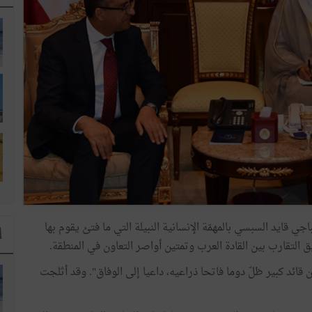
جي قايد السبسي بالمهمّة الإنسانية النبيلة التي ما فتئ يقوم بها
ا
 التقارب بين القادة العرب وتمتين أواصر التعاون في المنطقة.
ئد كبير ظلّ دوما فاتحا ذراعيه، داعيا إلى الوفاق". وقد أثلجت