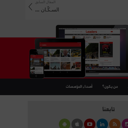
المقال السابق
السـكّـان ...
من يكون؟
أصداء المؤسسات
تابعنا