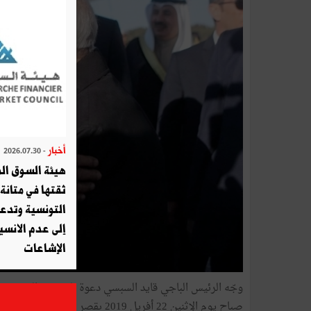
أخبار
- 2026.07.30
هيئة السوق الم
ثقتها في متانة 
التونسية وتدع
إلى عدم الانسيا
الإشاعات
وجّه الرئيس الباجي قايد السبسي دعوة إلى سموّ الشيخ صباح
صباح يوم الإثنين 22 أفريل 2019 بقصر البيان سفير تونس بالكويت أحمد الصغيّر.