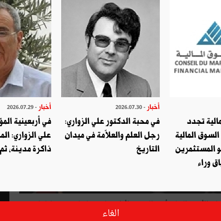
أخبار
أخبار
- 2026.07.29
- 2026.07.30
الية تجدد
في محبة الدكتور علي الزواري:
في أربعينية المؤ
السوق المالية
رجل العلم والعلاّمة في ميدان
علي الزواري: الم
و المستثمرين
التاريخ
ذاكرة مدينة، ثم
ق وراء
 الأحمد الجابر أمير الكويت لأداء زيارة دولة لتونس نقلها إليه
الغاء