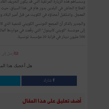
وستساهم هذه الزيارة المرتقبة التي قد يكون الخريف القاد
القطاع الخاصّ في البلدين بدور هامّ في هذا السياق، ح
المعجل. واسْتُقبل أعضاؤه في الكويت من قبل أمير البلا
إلى موسّسة "كويتي كابيتول" التي رفّعت في مواردها المالية
500 مليون دينار في قرابة 20 مؤسسة تونسية.
أرسل إلى 
هل أعجبك هذا الم
شارك
أضف تعليق على هذا المقال