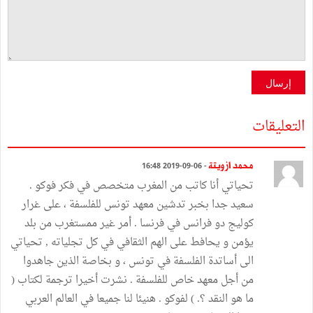
إرسال
التعليقات
محمد ازويتة
- 06-09-2019 16:48
تحياتي أنا كاتب من المغرب متخصص في فكر فوكو .
سعيد جدا بخبر تدشين معهد تونس للفلسفة ، على غرار
كوليج دو فرانس في فرنسا . أمر غير ممستغرب من بلد
يؤمن و يحافط على الهم الثقافي في كل تجلياته , تحياتي
الى أساتدة الفلسفة في تونس ، و بخاصة الذين جاهدوا
من أجل معهد خاص للفلسفة . نشرت أخيرا ترجمة لكتاب (
ما هو النقد ؟. ) لفوكو . هنيئا لنا جميعا في العالم العربي