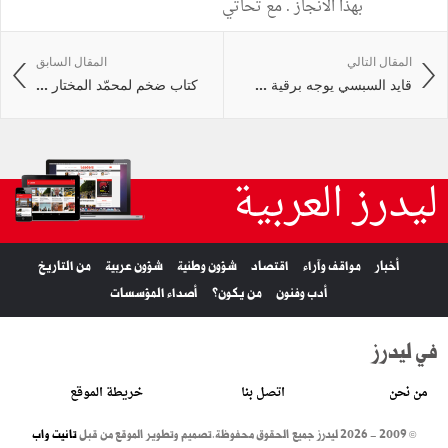
بهذا الانجاز . مع تحاتي
المقال التالي
المقال السابق
قايد السبسي يوجه برقية ...
كتاب ضخم لمحمّد المختار ...
ليدرز العربية
أخبار
مواقف وآراء
اقتصاد
شؤون وطنية
شؤون عربية
من التاريخ
أدب وفنون
من يكون؟
أصداء المؤسسات
في ليدرز
من نحن
اتصل بنا
خريطة الموقع
© 2009 - 2026 ليدرز جميع الحقوق محفوظة.
تصميم وتطوير الموقع من قبل
تانيت واب