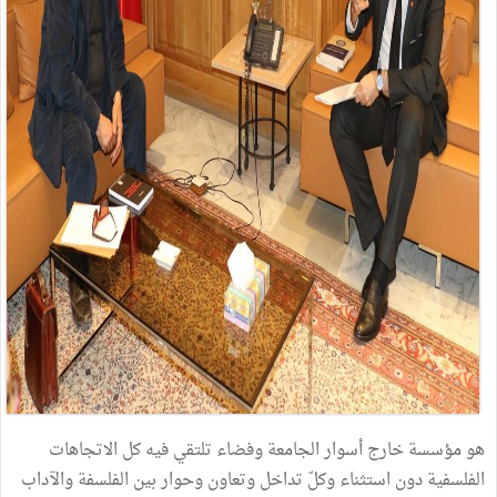
هو مؤسسة خارج أسوار الجامعة وفضاء تلتقي فيه كل الاتجاهات
الفلسفية دون استثناء وكلّ تداخل وتعاون وحوار بين الفلسفة والآداب