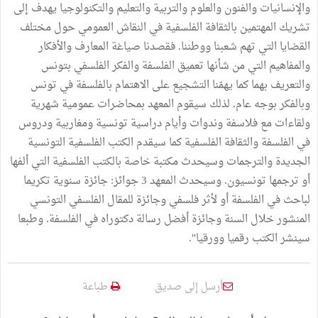
والإنسانيات والفنون والعلوم والتربية والتعليم والتكنولوجيا يهدف إلى
تشريك المهتمين بالثقافة الفلسفية في النقاش العمومي حول مختلف
القضايا التي تهم شعبنا ووطننا. فقصدنا صياغة المعارف والأفكار
والمفاهيم التي من شأنها تعميق الفلسفة والفكر الفلسفي بتونس
والتعريف بهما كما يهمّنا التشجيع على الاهتمام بالفلسفة في تونس
وبالفكر بوجه عام. لذلك سيقوم المعهد بمحاضرات عمومية شهرية
ولقاءات مع فلاسفة وندوات وأيام دراسية تونسية ومغاربية ودروس
في الفلسفة والثقافة الفلسفية كما سيقدم الكتب الفلسفية التونسية
الجديدة والترجمات وسيحدث مكتبة خاصة بالكتب الفلسفية التي ألفها
أو ترجمها تونسيون. وسيحدث المعهد 3 جوائز: جائزة سنوية تكريما
لباحث في الفلسفة أو لأثر فلسفي وجائزة للمقال الفلسفي التونسي
المنشور خلال السنة وجائزة أفضل رسالة دكتوراه في الفلسفة. وطبعا
سينشر الكتب رقميا وورقيا".
أرسل إلى صديق
طباعة