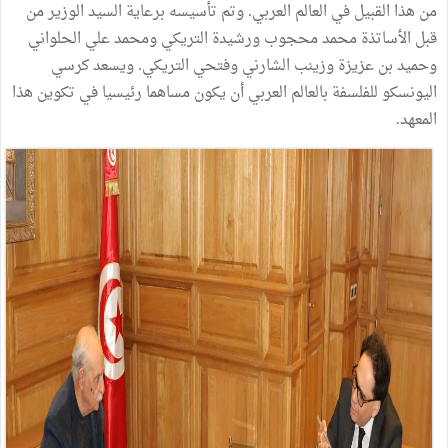
من هذا القبيل في العالم العربي. وتم تأسيسه برعاية السيد الوزير من
قبل الأساتذة محمد محجوب ورشيدة التريكي ومحمد علي الحلواني
وحميد بن عزيزة وزينب الشارني وفتحي التريكي. ويسعد كرسي
اليونسكو للفلسفة بالعالم العربي أن يكون مساهما رئيسيا في تكوين هذا
المعهد.