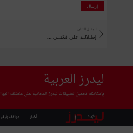
إرسال
المقال التالي
إطـلالـة على قمّتــي ...
ليدرز العربية
بإمكانكم تحميل تطبيقات ليدرز المجانية على مختلف الهوا
أخبار
مواقف وآراء