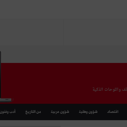
تف واللوحات الذكية
اقتصاد
شؤون وطنية
شؤون عربية
من التاريخ
أدب وفنون