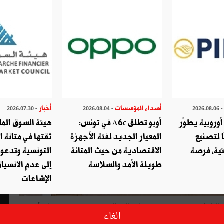
أصداء المؤسسات
أخبار
- 2026.07.30
- 2026.08.04
- 2026.08.
وروبية يطوّر
أوبو تطلق A6c في تونس:
هيئة السوق الما
ا لتصنيع
المعيار الجديد لفئة الأجهزة
ثقتها في متانة ا
ئية، فرصة
الاقتصادية من حيث المتانة
التونسية وتدعو
طويلة الأمد والسلاسة
إلى عدم الانسياق
الإشاعات
سهام الفاعل في تعزيزه في مختلف المجالات، تحرص تونس على أن
الغاء
بذلها في إطار جامعة الدول العربية، أو من خلال احتضانها لعدّة