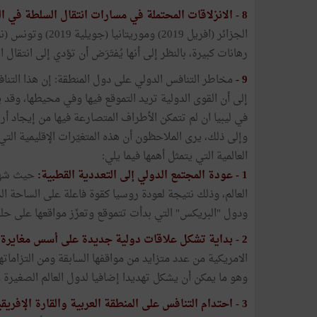
8 -
الانزلاقات المحتملة في مسارات انتقال السلطة في ال
رهانات كبيرة، بالنظر إلى أنها يُفتَرَض أن تؤدي إلى انتقال 
9 -
مخاطر التنافس الدولي على دول المنطقة: إن هذا التنا
إلى أن القوى الدولية تريد التموقع فيها وفي محيطها، وقد
في ليبيا ان لم تتمكن الأطراف المتصارعة فيها من إيجاد أ
وإلى ذلك، يرى الملاحظون أن هذه المتغيّرات الإقليمية التي
العالمية التي يتمثل أهمها فيما يلي:
1 -
عودة المجتمع الدولي إلى التعددية القطبية:
حيث شهدت
العالم، وذلك نتيجة لعودة روسيا كقوة فاعلة على الساحة ال
ودول "البريكس" التي بدأت تتموقع وتعزّز مواقعها على حلبة 
2 -
بداية تشكل علاقات دولية جديدة على أسس مغايرة لم
الامريكية من عدد متزايد من مواقفها السابقة ومن التزاما
وهو ما يمكن أن يشكل تهديدا إضافيا لدول العالم الصغيرة ع
3 -
احتدام التنافس على المنطقة العربية والقارة الإفريقي