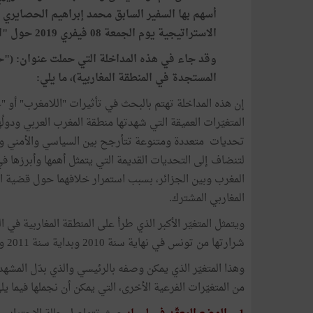
أسهم بها السفير السابق محمد إبراهيم الحصايري 
الاستراتيجية يوم الجمعة 08 فيفري 2019 حول "الرهانات الجغرا-استراتيجية الكبرى في جوار تونس".
وقد جاء في هذه المداخلة التي حملت عنوان: ("حا
المستجدة في المنطقة المغاربية)، ما يلي:
إن هذه المداخلة تهتم بالبحث في تأثيرات "اللامغرب" أو "
المتغيّرات العميقة التي شهدتها منطقة المغرب العربي ودولُ
تحديات متعددة ومتنوعة تتأرجح بين السياسي والأمني وا
لتنضاف إلى التحديات القديمة التي يتمثل أهمها وأبرزها في ح
المغرب وبين الجزائر، بسبب استمرار خلافهما حول قضية الص
المغاربي المشترك.
ويتمثل المتغيّر الأكبر الذي طرأ على المنطقة المغاربية في 
شرارتها من تونس في نهاية سنة 2010 وبداية سنة 2011 وامتدت إلى العديد من الدول العربية.
وهذا المتغيّر الذي يمكن وصفه بالرئيسي والذي بدّل المشهد
من المتغيّرات الفرعية الأخرى، التي يمكن أن نجملها فيما يل