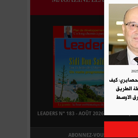
لحصايري: كيف
طة الطريق
ق الاوسط
LEADERS N° 183 - AOÛT 2026 : EN KIOSQUE
ABONNEZ-VOUS