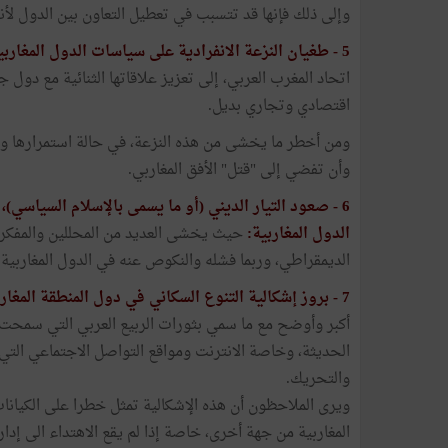
وإلى ذلك فإنها قد تتسبب في تعطيل التعاون بين الدول لأنه
5 -
طغيان النزعة الانفرادية على سياسات الدول المغاربي
اتحاد المغرب العربي، إلى تعزيز علاقاتها الثنائية مع دو
اقتصادي وتجاري بديل.
ومن أخطر ما يخشى من هذه النزعة، في حالة استمرارها وتج
وأن تفضي إلى "قتل" الأفق المغاربي.
6 -
صعود التيار الديني (أو ما يسمى بالإسلام السياسي)،
الدول المغاربية:
حيث يخشى العديد من المحللين والمفكرين
الديمقراطي، وربما فشله والنكوص عنه في الدول المغاربية 
7 -
بروز إشكالية التنوع السكاني في دول المنطقة المغارب
أكبر وأوضح مع ما سمي بثورات الربيع العربي التي سمحت ب
الحديثة، وخاصة الانترنت ومواقع التواصل الاجتماعي التي 
والتحريك.
ويرى الملاحظون أن هذه الإشكالية تمثل خطرا على الكيانا
المغاربية من جهة أخرى، خاصة إذا لم يقع الاهتداء الى إدار