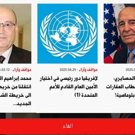
مواقف وآراء
مواقف وآراء
- 2025.02.12
- 2025.04.29
الحصايري:
لإفريقيا دور رئيسي في اختيار
محمد إبراهيم ا
طاب العقارات
الأمين العام القادم للأمم
انتقلنا من خري
بلوماسية!
المتحدة (1)
الى خريطة الشر
الجديد...
حلّ الذكرى الثلاثون لتأسيس اتحاد المغرب العربي الذي يعاني، منذ عدّة سنوات، من
الغاء
وبهذه المناسبة، ينشر موقع "ليدرز العربية" نص المداخلة التي