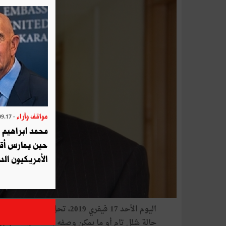
مواقف وآراء
- 2025.09.17
محمد ابراهيم 
حين يمارس أق
الأمريكيون الد
اليوم الأحد 17 فيفري 2019، ت
حالة شلل تام أو ما يمكن وصفه بحالة موت سريري، 