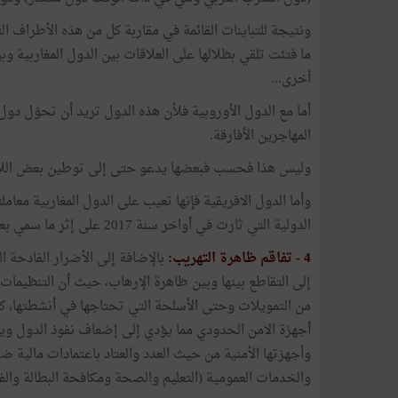
ونتيجة للتباينات القائمة في مقاربة كل من هذه الأطراف الثلا
ما فتئت تلقي بظلالها على العلاقات بين الدول المغاربية وبي
أخرى...
أما مع الدول الأوروبية فلأن هذه الدول تريد أن تحوّل دول
المهاجرين الأفارقة.
وليس هذا فحسب فبعضها يدعو حتى إلى توطين بعض اللاجئ
وأما الدول الافريقية فإنها تعيب على الدول المغاربية معا
الدولية التي ثارت في أواخر سنة 2017 على إثر ما سمي بعودة الاستعباد في ليبيا.
4 -
تفاقم ظاهرة التهريب:
بالإضافة إلى الأضرار الفادحة ا
إلى التقاطع بينها وبين ظاهرة الإرهاب، حيث أن التنظيم
من التمويلات وحتى الأسلحة التي تحتاجها في أنشطتها، كما
أجهزة الامن الحدودي مما يؤدي إلى إضعاف نفوذ الدول ويف
وأجهزتها الأمنية من حيث العدد والعتاد باعتمادات مالية
والخدمات العمومية (التعليم والصحة ومكافحة البطالة والفق