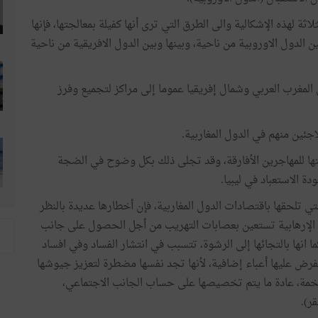
ثة لهذه الإشكالية والى الطرق التي ترى أنها كفيلة بمعالجتها، فإنها
ن الدول الاوروبية من ناحية، وبينها وبين الدول الافريقية من ناحية
 المغرب العربي وشمال إفريقيا عموما إلى مراكز لتجميع وفرز
ين منهم في الدول المغاربية.
ملتها للمهاجرين الأفارقة، وقد تجلى ذلك بكل وضوح في الضجة
لتي تلحقها باقتصادات الدول المغاربية، فإن أخطارها عديدة بالنظر
ات الإرهابية تستعين بعصابات التهريب من أجل الحصول على جانب
 انها بالتجائها إلى الرشوة، تتسبب في انتشار الفساد وفي افساد
رض عليها أعباء إضافية، لأنها تجد نفسها مضطرة لتعزيز جيوشها
 ضخمة، عادة ما يتم تخصيصها على حساب الجانب الاجتماعي،
ر).