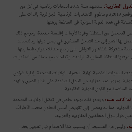
دول المغاربية:
ستشهد سنة 2019 انتخابات رئاسية في كل من
الجزائر (افريل 2019) وموريتانيا (جويلية 2019) وتونس (نوفمبر 2019)، وتنطوي الانتخابات الرئاسية الجزائرية بالذات على
السلطة في هذه الدولة المؤثرة في المنطقة برمّتها.
فس قديجعل من المنطقة وقودا لأزمات إقليمية جديدة، ويرجع ذلك
 يصل بها الامر إلى حد التدخل العسكري في بعض دولها وبالتحديد
رضية مشتركة للتفاهم والتوافق على وضع حد للاحتراب فيما بينها.
 عرفتها المنطقة المغاربية، تزامنت وتداخلت مع جملة من المتغيّرات
 السنوات الماضية نهاية استفراد الولايات المتحدة بإدارة شؤون
دولية، وبروز عدد متزايد من الدول الصاعدة على غرار الصين والهند
المنافسة مع القوى الدولية التقليدية...
ا كانت عليه:
ويظهر ذلك بوجه خاص في تنصّل الولايات المتحدة
تها الدولية، مما قد يفضي إلى تقويض أسس التعاون متعدد الأطراف
لى غرار دول المنطقتين المغاربية والعربية.
ة:
وليس من المستبعد أن يتسبب هذا الاحتدام في تفجير بعض