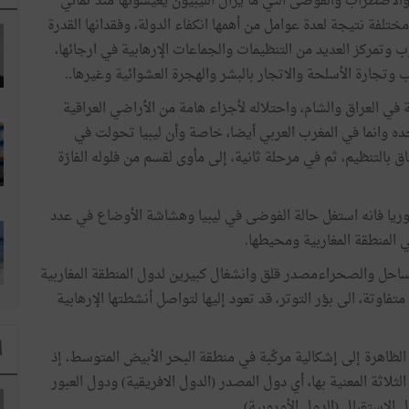
لاضطراب والفوضى التي ما يزال الليبيون يعيشونها منذ ثماني
لفة نتيجة لعدة عوامل من أهمها انكفاء الدولة، وفقدانها القدرة
وتمركز العديد من التنظيمات والجماعات الإرهابية في ارجائها،
وتجارة الأسلحة والاتجار بالبشر والهجرة العشوائية وغيرها..
 في العراق والشام، واحتلاله لأجزاء هامة من الأراضي العراقية
حده وانما في المغرب العربي أيضا، خاصة وأن ليبيا تحولت في
ق بالتنظيم، ثم في مرحلة ثانية، إلى مأوى لقسم من فلوله الفارّة
ريا فانه استغل حالة الفوضى في ليبيا وهشاشة الأوضاع في عدد
 المنطقة المغاربية ومحيطها.
احل والصحراءمصدر قلق وانشغال كبيرين لدول المنطقة المغاربية
فاوتة، الى بؤر التوتر، قد تعود إليها لتواصل أنشطتها الإرهابية
ا
ظاهرة إلى إشكالية مركّبة في منطقة البحر الأبيض المتوسط، إذ
لاثة المعنية بها، أي دول المصدر (الدول الافريقية) ودول العبور
لاستقبال (الدول الأوروبية).