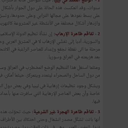
1 -
الوضع المعقّد في ليبيا:
حيث تتواصل حالة الاحتراب وا
سنوات، وقد انعكست هذه الحالة على دول الجوار بأشكال مخت
على بسط نفوذها على مجالها الترابي وعلى حدودها، وتسرّب 
وازدهار أشكال مختلفة من الأنشطة غير المشروعة كالتهريب 
2
- تفاقم ظاهرة الإرهاب:
إن نشأة تنظيم الدولة الإسلامية
والسورية، أديا إلى تفشّي الإرهاب لا في المشرق العربي و
مرحلة ما الى نقطة تجمّع وإعداد للعناصر الراغبة في الالتحا
بعد هزيمته في العراق وسوريا.
ومثلما استغل هذا التنظيم الوضع المضطرب في العراق وسو
من دول الساحل والصحراء ليتمدد ويتمركز، حيثما أمكن، في
ويشكل وجود تنظيمات إرهابية في ليبيا وفي بعض دول الس
خاصة وأن بعض العناصر الإرهابية التي سافرت منها بأعداد مت
فيها.
3 -
تفاقم ظاهرة الهجرة غير الشرعية:
حيث تحوّلت هذه ال
أنها باتت تشكّل مصدر انشغال وحتى احتكاك بين الأطراف الث
(دول المغرب العربي وهي في ذات الوقت دول مصدر) ودول ا