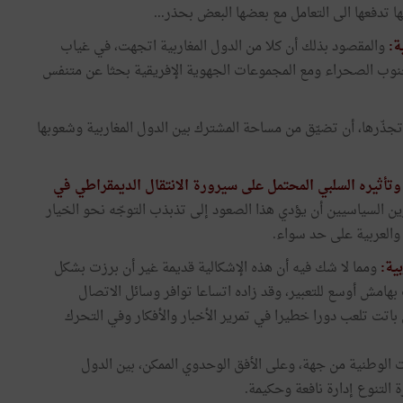
ا تدفعها الى التعامل مع بعضها البعض بحذر...
ة:
والمقصود بذلك أن كلا من الدول المغاربية اتجهت، في غياب
ل جنوب الصحراء ومع المجموعات الجهوية الإفريقية بحثا عن متنفس
ذّرها، أن تضيّق من مساحة المشترك بين الدول المغاربية وشعوبها
 وتأثيره السلبي المحتمل على سيرورة الانتقال الديمقراطي في
 السياسيين أن يؤدي هذا الصعود إلى تذبذب التوجّه نحو الخيار
والعربية على حد سواء.
ية:
ومما لا شك فيه أن هذه الإشكالية قديمة غير أن برزت بشكل
هامش أوسع للتعبير، وقد زاده اتساعا توافر وسائل الاتصال
باتت تلعب دورا خطيرا في تمرير الأخبار والأفكار وفي التحرك
ت الوطنية من جهة، وعلى الأفق الوحدوي الممكن، بين الدول
ة التنوع إدارة نافعة وحكيمة.