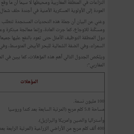
النزاعات في المنطقة المغاربية ومحيطها لا سيما أن ما وقع
العودة إلى الأولوية العسكرية الأمنية في أجندة حلف شمال
وغني عن البيان أن جملة هذه التحديات المستجدة تتطلب مع
ومسكّنة للاوجاع، كما جرت العادة، وإنما معالجة مبتكرة وع
دول المنطقة التوظيف الأمثل حتى تعود بالنفع عليها جميعا
السمراء، وفي الضفة الشمالية للبحر الأبيض المتوسط، وفي 
ويلخّص الجدول التالي أهم هذه المؤهلات، كما يبين في الم
المغاربي":
المؤهلات
100 مليون نسمة.
مساحة 5.8 كلم مربع (المرتبة السابعة بعد كندا وروسيا
وأستراليا والصين وامريكا والبرازيل).
400 ألف كلم مربع من الأراضي الزراعية (المرتبة الرابعة بعد