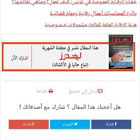
خفــايا الرقــابة العمــومية في تونس: كيـف تعمـل؟ ومـاهـي نقـائصهـا؟
دائـرة المحـاسبات أعمـال رقابية ومهامّ قضائيــة
هيئة الرّقابة العامّة للماليّة: مشمـولات خــصـوصـيّـة
أرسل إلى صديق
طباعة
هل أعجبك هذا المقال ؟ شارك مع أصدقائك !
شارك
التويتر
شارك