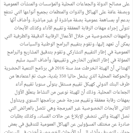
على مصالح الدولة والجماعات المحلية والمؤسسات والمنشآت العمومية
وبصفة عامّة على الهياكل والذوات والمنظمات بجميع أنواعها التي تنتفع
بدعم أو بمساهمة عمومية بصفة مباشرة أو غير مباشرة. وأضاف أنّها
تتولّى إجراء مهمّات الرقابة المعمّقة وتقييم الأداء وكذلك الأبحاث
والمهمّات الخصوصية من خلال الأعمال الرقابية الدقيقة والظرفية التي
يمكن أن تعهد إليها، وتقوم بتقييم البرامج الوطنية والسياسات
العمومية في إطار التقييم التشاركي وتقوم بتدقيق المشاريع والبرامج
المموّلة في إطار التعاون الخارجي وتقييمها. وأضاف السيد سليم
الهنتاتي أنّ الهيئة انخرطت منذ سنة 2016 في برنامج التنمية الحضرية
والحوكمة المحلية الذي يشمل حاليا 350 بلدية، حيث تمّ اعتمادها من
طرف البنك الدولي كهيكل تقييم مستقل يتولّى سنويا تقييم أداء
الجماعات المحلية. وذلك أنّ للهيئة نوعين من النشاط يتعلّق الأوّل
بمهمّات رقابة معمّقة وتقييم مدرجة ضمن برنامجها السنوي ويتناول
الثاني الأبحاث الخصوصية غير المبرمجة وهي تتّصل بالعرائض التي
تصل الهيئة والتي تتضمّن الإبلاغ عن حالات الفساد،. وكذلك بطلبات
صادرة عن مختلف المسؤولين عن الهياكل العمومية للتدقيق في بعض
جوانب التصرف وأشار إلى أنّ الأبحاث الخصوصية أخذت في السنوات