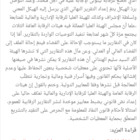
الذي خضع للرقابة ليتولى الإجابة عليه في أجل محدّد. وعند التوصّل
بردّ الهيكل يتمّ إعداد التقرير النهائي الذي يرسل إليه الهيكل المعني
ولسلطة الإشراف وكذلك للهيئة العليا للرقابة الإدارية والمالية للمتابعة
،علما أنّ مجلس الهيئة العليا الممثّلة فيه هيئات الرقابة العامّة الثلاث
يجتمع مرّة كلّ شهر لمتابعة تنفيذ التوصيات الواردة بالتقارير. أمّا إذا
كان في التقارير ما يستوجب الإحالة على القضاء فيتمّ إحالة الملف إلى
القضاء المالي أو العدلي. وعن مآل هذه التقارير التي لا تنشرها الهيئة
أكّد السيد سليم الهنتاتي أنّ هذه التقارير لا يمكن نشرها في صيغتها
الأصلية لأنّها تحتوي على معطيات شخصية يتعيّن الحفاظ عليها وعدم
إفشائها بحكم القانون وفيها أسرار فنية ومالية وتجارية تتطلّب
المعالجة قبل نشرها وفقا للمعايير الدولية. وختم بالقول إنّ هيئات
الرقابة العامة والهيئة العليا للرقابة الإدارية والمالية تعكف حاليا على
إعداد نصّ قانوني يضبط معايير موحّدة لنشر التقارير الرقابية للعموم،
امتثالا لأحكام قانون النفاذ للمعلومة مع الحرص على التقيّد بالتشريع
المتعلّق بحماية المعطيات الشخصية.
قراءة المزيد: