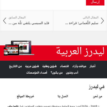
إرسال
المقال التالي
المقال السابق
سليم اللّغماني: قراءة ...
قايد السبسي يلتقي ثلّة من ...
ليدرز العربية
أخبار
مواقف وآراء
اقتصاد
شؤون وطنية
شؤون عربية
من التاريخ
أدب وفنون
من يكون؟
أصداء المؤسسات
في ليدرز
من نحن
اتصل بنا
خريطة الموقع
© 2009 - 2026 ليدرز جميع الحقوق محفوظة.
تصميم وتطوير الموقع من قبل
تانيت واب