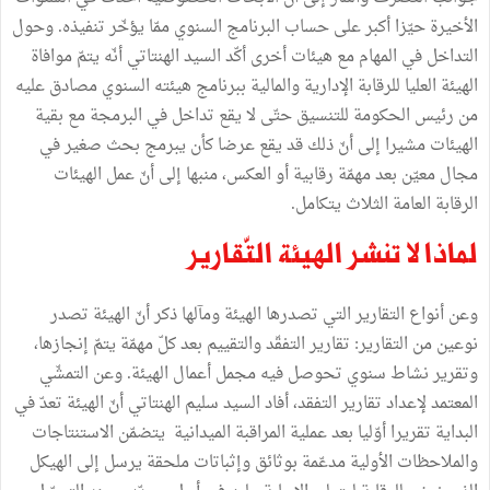
الأخيرة حيّزا أكبر على حساب البرنامج السنوي ممّا يؤخّر تنفيذه. وحول
التداخل في المهام مع هيئات أخرى أكّد السيد الهنتاتي أنّه يتمّ موافاة
الهيئة العليا للرقابة الإدارية والمالية ببرنامج هيئته السنوي مصادق عليه
من رئيس الحكومة للتنسيق حتّى لا يقع تداخل في البرمجة مع بقية
الهيئات مشيرا إلى أنّ ذلك قد يقع عرضا كأن يبرمج بحث صغير في
مجال معيّن بعد مهمّة رقابية أو العكس، منبها إلى أنّ عمل الهيئات
الرقابة العامة الثلاث يتكامل.
لماذا لا تنشر الهيئة التّقارير
وعن أنواع التقارير التي تصدرها الهيئة ومآلها ذكر أنّ الهيئة تصدر
نوعين من التقارير: تقارير التفقّد والتقييم بعد كلّ مهمّة يتمّ إنجازها،
وتقرير نشاط سنوي تحوصل فيه مجمل أعمال الهيئة. وعن التمشّي
المعتمد لإعداد تقارير التفقد، أفاد السيد سليم الهنتاتي أنّ الهيئة تعدّ في
البداية تقريرا أوّليا بعد عملية المراقبة الميدانية يتضمّن الاستنتاجات
والملاحظات الأولية مدعّمة بوثائق وإثباتات ملحقة يرسل إلى الهيكل