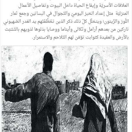
العلاقات الأسريّة وإيقاع الحياة داخل البيوت وتفاصيل الأعمال
المنزليّة مثل إعداد الخبز اليوميّ والتّجوال في البساتين وجمع ثمار
اللّوز والزّيتون؛ ويتخلّل كلّ ذلك ذكر الذين تخَطَّفَتْهم يد الغدر الصّهيوني
تاركين من بعدهم أرامل وثكالى وأيتاما ووصايا بذلوها لذويهم بالتّشبّث
بالأرض والعقيدة كثوابت تؤمّن لهم التّلاحم والاستمرار.