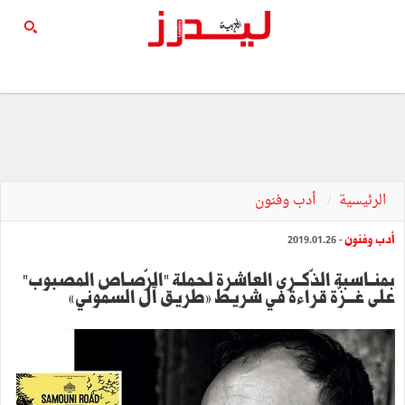
الرئيسية
أدب وفنون
أدب وفنون
- 2019.01.26
بمنــاسبة الذّكــرى العاشرة لحملة "الرّصـاص المصبوب"
على غـــزّة قراءة في شريط »طريق آل السموني«