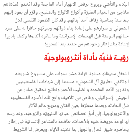
البكاء والتّأسّي وبروح ترفض الانهيار أمام الفاجعة وقد اتّخذوا لسكناهم
ملاجئ من الخيام المغبرّة وأكواخ الألواح والصّفيح. وقرّر أن يعود إليهم
بعد سنة بمناسبة زفاف أحد أبنائهم. وقد كان الصّمود النّفسي للآل
السّموني وإصرارهم على إعادة بناء ذواتهم وبيوتهم حافزا له على سرد
حياتهم اليوميّة قبل الهجمات الإسرائليّة وما عانوه أثناءها وكيف بادروا
لإعادة بناء إطار وجودهم من جديد بعد المجزرة.
رؤيــة فنـيّة بأداة أنثـروبولوجيّة
اشتغل ستيفانو صافونا قرابة عشر سنوات على مشــروع شــريطه
الوثائقي «طريق آل السّموني» مستندا إلى شهادات الفلسطينيين
وتقارير الأمم المتّحدة والصّليب الأحمر ونتائج تحقيق صادر عن
الجيش الإسرائيلي، وغاص في تلافيف واقع تلك الأسرة الفلسطينيّة
قبل الحادثة وبعدها متطرّقا بعين الفنّان ومنهج عالم الآثار
والأنثربولوجيا، إلى أدقّ خصائص حياتها الدنيويّة والرّوحيّة. وقد رسم
لها لوحة عريضة غنيّة بالأحداث، طافحة بالمشاعر الإنسانيّة في إطار
يحاصره ضيق الحال والجهل بما تخبّئه الأيّام. ويعرض لنا الشّريط