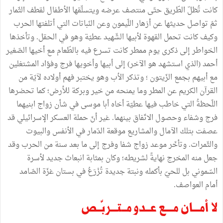
كانت تُظلّ الطّريق حتّى منتصف عرضه ويتسلّقها الأطفال لقطف الثّمار
ثمّ تواصل حديثها عن أزهار اللّيمون وعن النّباتات التي أتلفتها الحرب
وكيف كانت تحمل القهوة لأبيها الشّهيد عطيّة وهو في الحقل. وتأخذها
الخواطر إلى ذكرى يوم ممطر كانت تسرع فيه بالطّعام مع أخيها الصّغير
أحمد (الذي استشهد هو الآخر) إلى أبيها وأخويها فرج وفؤاد المشتغلين
مع أبيهم بجمع الزّيتون ؛ وتذكر الأب وهو يختبر فهم أولاده لآيّة من
القرآن الكريم عن المطر وما يمنحه من خير وبركة للأرض؛ كما تحضرها
اللّحظةُ التي خاطب فيها عطيّة أخاه أبا موسى في شأن زواج ابنيهما
فرج وشفاء وحصول الاتّفاق بينهما. غير أنّ حملة العسكر الإسرائيلي قد
عصفت بتلك الآمال والمشاريع موقعة الدّمار في الأنفس والبيوت
والثّمرات. وتأخّر موعد زواج شفا وفرج إلى ما بعد سنة من الحرب وقد
جعل منه المخرج نهايةً لشريطه؛ وكان بمثابة انبعاث جديد لأسرة
السّموني بل للحيّ بأكمله ونبتة جديدة تُزْرَعُ في بستان غزّة الصّامد
أمام العواصف.
لا أمـــان مــــع عــدو مــتـــربّــص