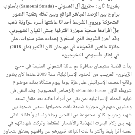
بشريط ثان : «طريق آل السّموني» (Samouni Strada) بأسلوب
يراوح بين الرّصد المباشر للواقع وبين تمثّله بتقنيّة الصّور
المتحرّكة ويروي الشّريط أحداثا عاشتها أسرة غزّاويّة ذهب
جلُّ أفرادها ضحيّة مجزرة اقترفها جيش الكيان الصّهيوني.
وقد أحرز الشّريط الذي استغرق إعداده عشر سنوات، على
جائزة «العين الذّهبيّة» في مهرجان كان الأخير (ماي 2018)
في إطار «أسبوعي المخرجين».
بدأت قصّـــة ستيفـــان صـافونا مع عائلة السّموني المقيمة في «حيّ
الزّيتون» القريــــب من الحدود الإسرائيليّة، سنة 2009 عندما كان يصّور
وقائع القصف الإسرائيلي على غزّة يوما بيوم مشكّلا بذلك موضوع
شريطه الأوّل «Piombio Fuso» (الرّصاص المصبوب). وقد التقى في
نهاية الحملة الإسرائيليّة بمن بقي من أفراد العائلة بعد مقتل تسعة
وعشرين منهم في مجزرة شنيعة بلغت حصيلتها سبعين ضحيّة بين
شهيد وجريح. كانوا مجموعة من النّاجين رجالا ونساء وأطفالا التقى
بهم بين ركام البيوت المهدّمة والأشجار المقتلعة وتركت شهاداتهم في
نفسه أثرا بليغا وأكثر ما لفت انتباهه تعبيرهم عن واقعهم بمنطق يتجاوز