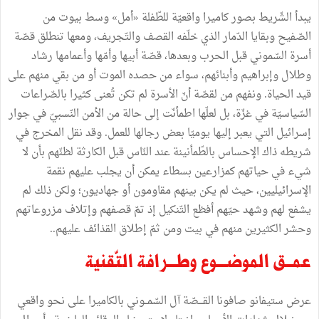
يبدأ الشّريط بصور كاميرا واقعيّة للطّفلة «أمل» وسط بيوت من
الصّفيح وبقايا الدّمار الذي خلّفه القصف والتّجريف، ومعها تنطلق قصّة
أسرة السّموني قبل الحرب وبعدها، قصّة أبيها وأمّها وأعمامها رشاد
وطلال وإبراهيم وأبنائهم، سواء من حصده الموت أو من بقي منهم على
قيد الحياة. ونفهم من لقصّة أنّ الأسرة لم تكن تُعنى كثيرا بالصّراعات
السّياسيّة في غزّة، بل لعلّها اطمأنّت إلى حالة من الأمن النّسبيّ في جوار
إسرائيل التي يعبر إليها يوميّا بعض رجالها للعمل. وقد نقل المخرج في
شريطه ذاك الإحساس بالطّمأنينة عند النّاس قبل الكارثة لظنّهم بأن لا
شيء في حياتهم كمزارعين بسطاء يمكن أن يجلب عليهم نقمة
الإسرائيليين، حيث لم يكن بينهم مقاومون أو جهاديون؛ ولكن ذلك لم
يشفع لهم وشهد حيّهم أفظع التّنكيل إذ تمّ قصفهم وإتلاف مزروعاتهم
وحشر الكثيرين منهم في بيت ومن ثمّ إطلاق القذائف عليهم..
عمــق الموضـــوع وطـــرافة التّقنية
عرض ستيفانو صافونا القـــصّة آل السّمــوني بالكاميرا على نحو واقعي