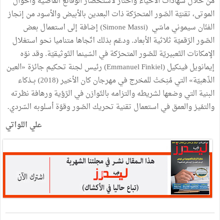
من خلال شهادات الأحياء واختار لاستحضار الوقائع الماضية وأحوال
الموتى، تقنيّة الصّور المتحرّكة ذات البعدين بالأبيض والأسود من إنجاز
الفنّان سيموني ماسّي (Simone Massi) إضافة إلى استعمال بعض
الصّور الرّقميّة ثلاثية الأبعاد. ودعّم بذلك اتّجاها متناميا نحو استغلال
الإمكانات التّعبيريّة للصّور المتحرّكة في السّينما التّوثيقيّة. وقد نوّه
إيمانويل فينكيل (Emmanuel Finkiel) رئيس لجنة تحكيم جائزة «العين
الذّهبيّة» التي مُنِحَتْ للمخرج في مهرجان كان الأخير (2018) بــذكاء
البنية التي وضعها لشريطه والتزامه بالتّوازن في الرّؤية ورهافة نظرته
والتمّيز والعمق في استعمال تقنية تحريك الصّور وقوّة أسلوبه السّردي.
علي اللواتي