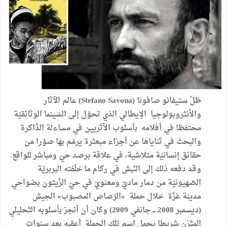
ظلّ ستيفانو صافونا (Stefano Savona) عالم الآثار
والأنثروبولوجيا الإيطالي الذي تحوّل إلى السّينما الوثائقيّة
محتفظا في أفلامه بأسلوب الأثريين في مساءلة الذّاكرة
والبحث في ثناياها عن أجزاء مبعثرة يرمّم بها صوّرا من
حقائق إنسانيّة متلاشية، في علاقة برصد حيّ ومباشر للواقع.
وقد دفعه ذلك إلى النّبش في ركام ما خلّفته البربريّة
الصّهيونيّة من دمار ماديّ ومعنويّ في حيّ الزّيتون بضواحي
مدينة غزّة خلال حملة «الرّصاص المصبوب» الجيش
(ديسمبر 2008 ـــ جانفي 2009) وكان أن أنجز بأسلوبه التّحليلي
المتّزن شريطا يحمل اسم تلك الحملة أعقبه بعد سنوات