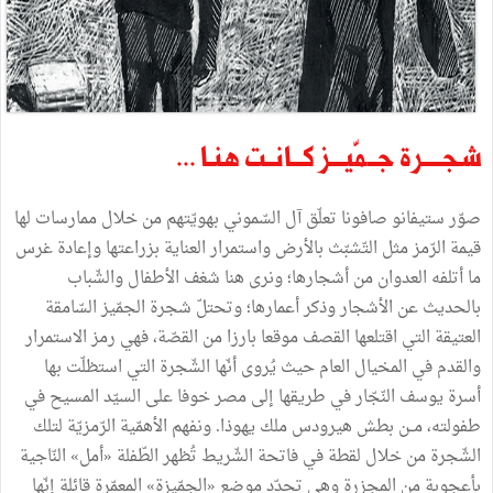
شجــــرة جــمّيـــز كــانــت هنـا ...
صوّر ستيفانو صافونا تعلّق آل السّموني بهويّتهم من خلال ممارسات لها
قيمة الرّمز مثل التّشبّث بالأرض واستمرار العناية بزراعتها وإعادة غرس
ما أتلفه العدوان من أشجارها؛ ونرى هنا شغف الأطفال والشّباب
بالحديث عن الأشجار وذكر أعمارها؛ وتحتلّ شجرة الجمّيز السّامقة
العتيقة التي اقتلعها القصف موقعا بارزا من القصّة، فهي رمز الاستمرار
والقدم في المخيال العام حيث يُروى أنّها الشّجرة التي استظلّت بها
أسرة يوسف النّجّار في طريقها إلى مصر خوفا على السيّد المسيح في
طفولته، مــن بطش هيرودس ملك يهوذا. ونفهم الأهمّية الرّمزيّة لتلك
الشّجرة من خلال لقطة في فاتحة الشّريط تُظهر الطّفلة «أمل» النّاجية
بأعجوبة من المجزرة وهي تحدّد موضع «الجمّيزة» المعمّرة قائلة إنّها