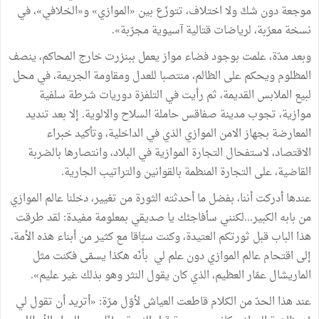
موجعة دون شكّ ولا اختلاف، تتوزّع بين «الموازي» و«الخلافي»، في
نسخة معرّبة، لرياضات قتالية آسيوية مجرّبة».
وبعد مدّة، علمت بوجود فضاء مواز يعمل ببنزرت خارج المحاكم، ينصف
المظلوم ويحكم على الظالم، منتصبا للعدل ومقاومة الجريمة، في محل
لبيع الملابس القديمة، ثم رأيت في التلفزة دوريات شرطة سلفية
موازية، تجوب مدينة صفاقس حاملة السلاح والالوية. إلا بعد تنديد
المعارضة بجهاز الامن الموازي الذي في الداخلية، وتأكيد خبراء
الاقتصاد، لاستفحال التجارة الموازية في البلاد، وانتصارها بالضربة
القاضية، على التجارة المنظمة بالقوانين والتراتيب الجارية.
عندها أدركت أننا، بفضل ما أحدثته الثورة من تغيير، دخلنا عالم الموازي
من بابه الكبير...لكنني سأفاجئك يا صديقي بمعلومة مفيدة: لقد طرقت
هذا الباب قبل ثورتكم العتيدة، وكنت سبّاقا مع كثير من أبناء هذه الأمة،
إلى اقتحام عالم الموازي دون علم لي بأنّه هكذا يسمّى فكنت مثل
الماريشال عمّار العظيم، الذي كان يقول النثر وهو بذلك غير عليم».
عند هذا الحدّ من الكلام قاطعت العياش لأوّل مرّة: «أتريد أن تقول لي