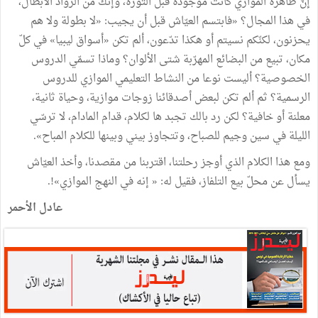
إنّ ظاهرة الموازي كانت موجودة قبل الثورة، وإنّك من الرواد الأبطال،
في هذا المجال؟ «فابتسم العيّاش قبل أن يجيب: «لا بطولة ولا هم
يحزنون، لكنّكم نسيتم أو هكذا تدّعون، ألم تكن «أسواق ليبيا» في كلّ
مكان، تبيع من البضائع المهرّبة شتى الألوان؟ وماذا تسمّي الدروس
الخصوصية؟ أليست نوعا من النشاط التعليمي الموازي للدروس
الرسمية؟ ثم ألم تكن لبعض أصدقائنا زوجات موازية، وحياة ثانية،
معلنة أو خافية؟ لكن رد بالك تجبد ها لكلام، قدام المادام، لا ترسّي
الليلة في سين وجيم للصباح، وتتجاوز بيني وبينها للكلام المباح».
ومع هذا الكلام الذي أوجز رحلتنا، اقتربنا من مقصدنا، وأخذ العيّاش
يسأل عن محلّ بيع التلفاز، فقيل له: « إنه في النهج الموازي»!.
عادل الأحمر