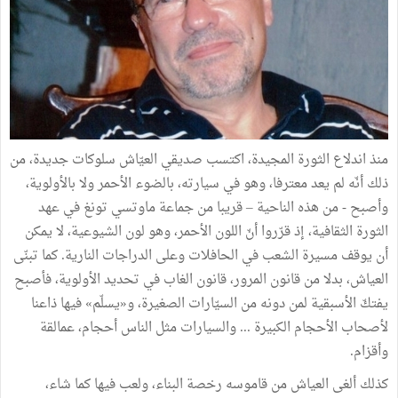
منذ اندلاع الثورة المجيدة، اكتسب صديقي العيّاش سلوكات جديدة، من
ذلك أنّه لم يعد معترفا، وهو في سيارته، بالضوء الأحمر ولا بالأولوية،
وأصبح - من هذه الناحية – قريبا من جماعة ماوتسي تونغ في عهد
الثورة الثقافية، إذ قرّروا أنّ اللون الأحمر، وهو لون الشيوعية، لا يمكن
أن يوقف مسيرة الشعب في الحافلات وعلى الدراجات النارية. كما تبنّى
العياش، بدلا من قانون المرور، قانون الغاب في تحديد الأولوية، فأصبح
يفتكّ الأسبقية لمن دونه من السيّارات الصغيرة، و«يسلّم» فيها ذاعنا
لأصحاب الأحجام الكبيرة ... والسيارات مثل الناس أحجام، عمالقة
وأقزام.
كذلك ألغى العياش من قاموسه رخصة البناء، ولعب فيها كما شاء،