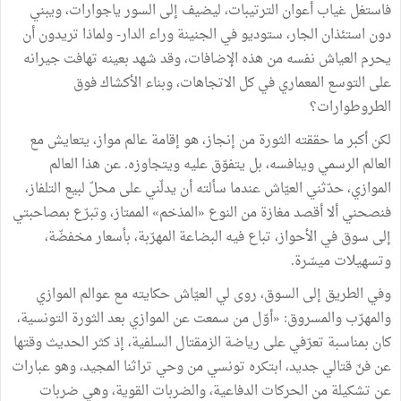
فاستغل غياب أعوان الترتيبات، ليضيف إلى السور ياجوارات، ويبني
دون استئذان الجار، ستوديو في الجنينة وراء الدار- ولماذا تريدون أن
يحرم العياش نفسه من هذه الإضافات، وقد شهد بعينه تهافت جيرانه
على التوسع المعماري في كل الاتجاهات، وبناء الأكشاك فوق
الطروطوارات؟
لكن أكبر ما حققته الثورة من إنجاز، هو إقامة عالم مواز، يتعايش مع
العالم الرسمي وينافسه، بل يتفوّق عليه ويتجاوزه. عن هذا العالم
الموازي، حدّثني العيّاش عندما سألته أن يدلّني على محلّ لبيع التلفاز،
فنصحني ألا أقصد مغازة من النوع «المذخم» الممتاز، وتبرّع بمصاحبتي
إلى سوق في الأحواز، تباع فيه البضاعة المهرّبة، بأسعار مخفضّة،
وتسهيلات ميسّرة.
وفي الطريق إلى السوق، روى لي العيّاش حكايته مع عوالم الموازي
والمهرّب والمسروق: «أوّل من سمعت عن الموازي بعد الثورة التونسية،
كان بمناسبة تعرّفي على رياضة الزمقتال السلفية، إذ كثر الحديث وقتها
عن فنّ قتالي جديد، ابتكره تونسي من وحي تراثنا المجيد، وهو عبارات
عن تشكيلة من الحركات الدفاعية، والضربات القوية، وهي ضربات