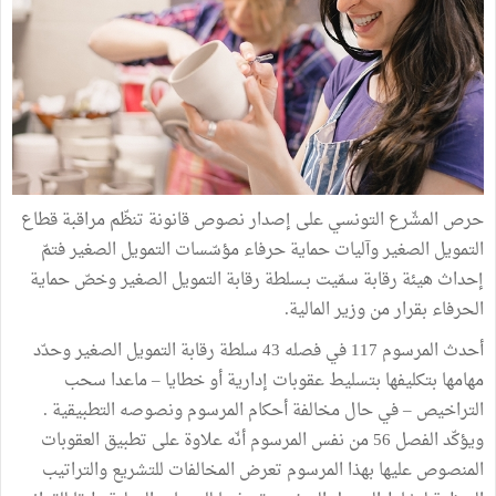
حرص المشّرع التونسي على إصدار نصوص قانونة تنظّم مراقبة قطاع
التمويل الصغير وآليات حماية حرفاء مؤسّسات التمويل الصغير فتمّ
إحداث هيئة رقابة سمّيت بـسلطة رقابة التمويل الصغير وخصّ حماية
الحرفاء بقرار من وزير المالية.
أحدث المرسوم 117 في فصله 43 سلطة رقابة التمويل الصغير وحدّد
مهامها بتكليفها بتسليط عقوبات إدارية أو خطايا – ماعدا سحب
التراخيص – في حال مخالفة أحكام المرسوم ونصوصه التطبيقية .
ويؤكّد الفصل 56 من نفس المرسوم أنّه علاوة على تطبيق العقوبات
المنصوص عليها بهذا المرسوم تعرض المخالفات للتشريع والتراتيب