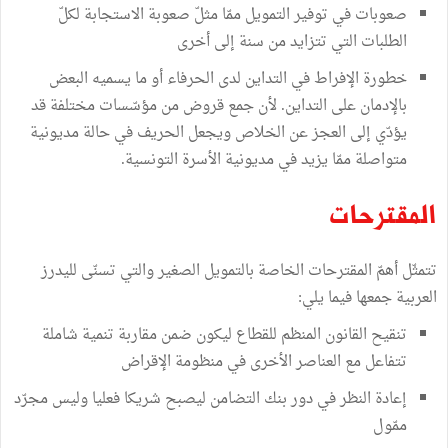
صعوبات في توفير التمويل ممّا مثلّ صعوبة الاستجابة لكلّ
الطلبات التي تتزايد من سنة إلى أخرى
خطورة الإفراط في التداين لدى الحرفاء أو ما يسميه البعض
بالإدمان على التداين. لأن جمع قروض من مؤسّسات مختلفة قد
يؤدّي إلى العجز عن الخلاص ويجعل الحريف في حالة مديونية
متواصلة ممّا يزيد في مديونية الأسرة التونسية.
المقترحات
تتمثّل أهمّ المقترحات الخاصة بالتمويل الصغير والتي تسنّى لليدرز
العربية جمعها فيما يلي:
تنقيح القانون المنظم للقطاع ليكون ضمن مقاربة تنمية شاملة
تتفاعل مع العناصر الأخرى في منظومة الإقراض
إعادة النظر في دور بنك التضامن ليصبح شريكا فعليا وليس مجرّد
ممّول