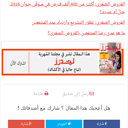
القروض الصّغرى: أكـثــر مـن 400 ألـف قــرض في مــوفّى جـوان 2018,
حــلّ أم عـبء؟
القروض الصغرى: تطوّر التشريع وازدياد عدد المنتفعين
ما هو مدى رضا المنتفعين بالقروض الصغرى؟
أرسل إلى صديق
طباعة
هل أعجبك هذا المقال ؟ شارك مع أصدقائك !
شارك
التويتر
شارك