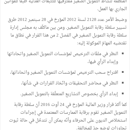
المنظمة لنشاط التمويل الصغير مقترفيها للتتبعات العدلية طبقا للقوانين
الجاري بها العمل.
وضبط الأمر عدد 2128 لسنة 2012 المؤرخ في 28 سبتمبر 2012 طرق
تسيير سلطة رقابة التمويل الصغير. ومن بين ماكلّف به مجلس إدارة
سلطة رقابة التمويل الصغير في الفصل 2 من هذا القرار في نطاق ما
تقتضيه المهامّ الموكولة إليه:
النظر في ملفّات الترخيص لمؤسّسات التمويل الصغير واتحاداتها
وإبداء الرأي فيها،
اقتراح سحب الترخيص لمؤسّسات التمويل الصغير واتحاداتها،
النظر في محاضر التحقيقات واتّخاذ القرارات في شأنها،
إبداء الرأي بخصوص التشاريع المتعلّقة بالتمويل الصغير.
كما أكدّ قرار وزير المالية المؤرخ في 24 أوت 2016 أنّ سلطة رقابة
التمويل الصغير تقوم برقابة الممارسات المعتمدة في إجراءات
استخلاص الديون على الحرفاء وأنّه يمكن أن تتدخّل في حالة ثبوت
تجاوزات لوضع حدّ للمخالفة.