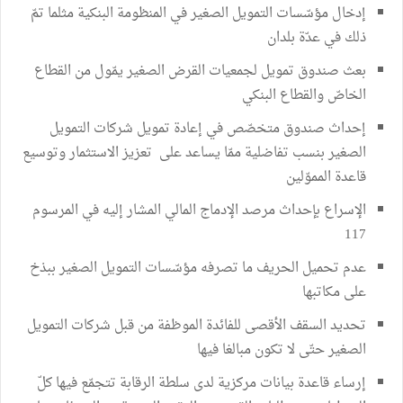
إدخال مؤسّسات التمويل الصغير في المنظومة البنكية مثلما تمّ
ذلك في عدّة بلدان
بعث صندوق تمويل لجمعيات القرض الصغير يمّول من القطاع
الخاصّ والقطاع البنكي
إحداث صندوق متخصّص في إعادة تمويل شركات التمويل
الصغير بنسب تفاضلية ممّا يساعد على تعزيز الاستثمار وتوسيع
قاعدة المموّلين
الإسراع بإحداث مرصد الإدماج المالي المشار إليه في المرسوم
117
عدم تحميل الحريف ما تصرفه مؤسّسات التمويل الصغير ببذخ
على مكاتبها
تحديد السقف الأقصى للفائدة الموظفة من قبل شركات التمويل
الصغير حتّى لا تكون مبالغا فيها
إرساء قاعدة بيانات مركزية لدى سلطة الرقابة تتجمّع فيها كلّ