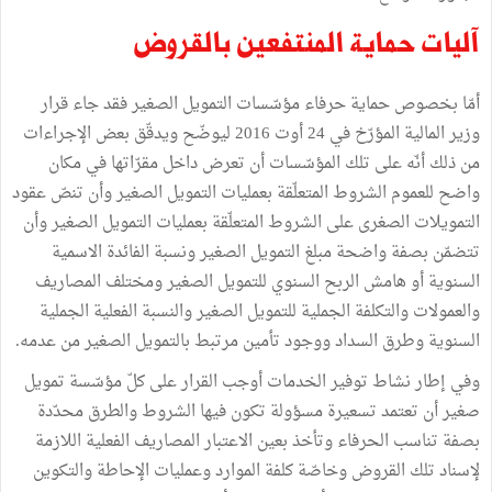
آليات حماية المنتفعين بالقروض
أمّا بخصوص حماية حرفاء مؤسّسات التمويل الصغير فقد جاء قرار
وزير المالية المؤرّخ في 24 أوت 2016 ليوضّح ويدقّق بعض الإجراءات
من ذلك أنّه على تلك المؤسّسات أن تعرض داخل مقرّاتها في مكان
واضح للعموم الشروط المتعلّقة بعمليات التمويل الصغير وأن تنصّ عقود
التمويلات الصغرى على الشروط المتعلّقة بعمليات التمويل الصغير وأن
تتضمّن بصفة واضحة مبلغ التمويل الصغير ونسبة الفائدة الاسمية
السنوية أو هامش الربح السنوي للتمويل الصغير ومختلف المصاريف
والعمولات والتكلفة الجملية للتمويل الصغير والنسبة الفعلية الجملية
السنوية وطرق السداد ووجود تأمين مرتبط بالتمويل الصغير من عدمه.
وفي إطار نشاط توفير الخدمات أوجب القرار على كلّ مؤسّسة تمويل
صغير أن تعتمد تسعيرة مسؤولة تكون فيها الشروط والطرق محدّدة
بصفة تناسب الحرفاء وتأخذ بعين الاعتبار المصاريف الفعلية اللازمة
لإسناد تلك القروض وخاصّة كلفة الموارد وعمليات الإحاطة والتكوين