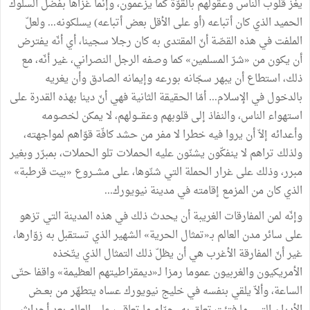
يغز قلوب الناس وعقولهم بالقوّة كما يزعمون، وإنّما غزاها بفضل السلوك
الحميد الذي كان أتباعه (أو على الأقل بعض أتباعه) يسلكونه... ولعلّ
الملفت في هذه القصّة أنّ المقتدى به كان رجلا سجينا، أي أنّه يفترض
أن يكون من «شرّ المسلمين» كما وصفه الرجل النصراني، غير أنّه، مع
ذلك، استطاع أن يبهر سجّانه بورعه وإيمانه الصادق وأن يغريه
بالدخول في الإسلام... أمّا الحقيقة الثانية فهي أنّ دينا بهذه القدرة على
استهواء الناس، والنفاذ إلى قلوبهم وعقـــولهم، لا يمكن لخصومه
وأعدائه إلاّ أن يروا فيه خطرا لا مفر من حشد كافّة قوّاهم لمواجهته،
ولذلك تراهم لا ينفكّون يشنّون عليه الحملات تلو الحملات، بمبرّر وبغير
مبرر، وذلك على غرار الحملة التي شنّوها، على مشــروع «بيت قرطبة»
الذي كان من المزمع إقامته في مدينة نيويورك...
وإنّه لمن المفارقات الغريبة أن يحدث ذلك في هذه المدينة التي تزهو
على سائر مدن العالم بـ«تمثال الحرية» الشهير الذي تستقبل به زوّارها،
غير أنّ المفارقة الأغرب هي أن يظلّ ذلك التمثال الذي يتّخذه
الأمريكيون والغربيون عموما رمزا لـ«ديمقراطيتهم العظيمة» واقفا حتّى
الساعة، وألاّ يلقي بنفسه في خليج نيويورك عساه يتطهّر من بعــض