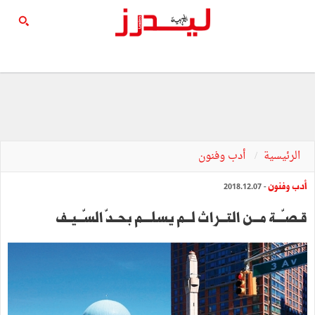
الرئيسية
أدب وفنون
أدب وفنون
- 2018.12.07
قـصـّـــة مـــن التـــراث لـــم يسلــــم بحــدّ السّـــيــف