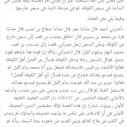
حين قضى على أحد السحرة، غير أنّ الوالي أمر بحبسه، وقد حبس، في
البداية، في سجن الكوفة، ثمّ في مرحلة ثانية، في سجن خارجها.
وفيما يلي نصّ القصّة:
«أخبرني أحمد، قال حدّثنا عمر، قال حدّثنا حجّاج بن نصير، قال حدّثنا
قرة عن محمد بن سيرين قال: انطلق بجندب بن كعب إلى سجن خارج
من الكوفة، وعلى السجن رجل نصراني، فلمــــا رأى جنـــــدب بن كعب
يصوم النهار ويقوم الليل، قال النصراني: والله إنّ قوما هذا شرّهم لقوم
صدق، فوكل بالسجن رجلا ودخل الكوفة، فسأل عن أفضل أهل الكوفة،
فقالوا الأشعث بن قيس، فاستضافه فجعل يرى أبا محمد ينام الليل ثم
يصبح فيدعو بغذائه، فخرج من عنده فسأل: أيّ أهل الكوفة أفضل؟
فقالوا: جرير بن عبد الله، فوجده ينام الليل ثمّ يصبح فيدعو بغدائه،
فاستقبل القبلة ثمّ قال: ربي رب جندب وديني على دين جندب، وأسلم»
(الأغاني، المجلد الخامس، ص 156/157، دار الكتب العلمية، الطبعة
الأولى، بيروت، لبنان). إنّ هذه القصة تؤكّد حقيقتين اثنتين: الحقيقة
الأولى هي أنّ الإسلام، على عكس ما يدّعيه خصومه وأعداؤه، لم ينتشر
في الكثير من بقاع العالم، وبين العديد من شعوبه بحدّ السيف، وأنّه لم