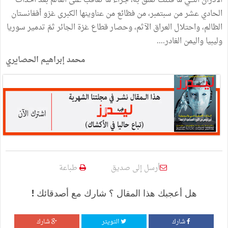
الأدران التــي ما فتئت تعلق به، جرّاء ما تعاقب على العالم بعد أحداث
الحادي عشر من سبتمبر، من فظائع من عناوينها الكبرى غزو أفغانستان
الظالم، واحتلال العراق الآثم، وحصار قطاع غزة الجائر ثمّ تدمير سوريا
وليبيا واليمن الغادر....
محمد إبراهيم الحصايري
أرسل إلى صديق
طباعة
هل أعجبك هذا المقال ؟ شارك مع أصدقائك !
شارك
التويتر
شارك