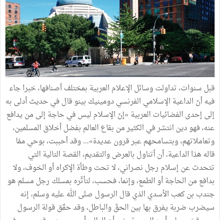
قبل سنوات، تداولت وسائل الإعلام العربية بمختلف أصنافها، خبرا جاء
فيه أنّ الداعية الإسلامي الفرنسي دومينيك بينو قال في حديث أدلى به
إلى إحدى الفضائيات العربية «إنّ الإسلام ليس في حاجة إلى من يدافع
عنه، فهو دين انتشر في الكثير من بقاع العالم بفضل أخلاق المسلمين،
وتعاملاتهم، وبتسامحهم عبر قرون عديدة»... وقد أحببت، بوحي ممّا
قاله هذا الداعية، أن أتناول بالعرض والتقديم، القصة التالية التي
تتحدث عن إسلام رجل نصراني، لا تحت وطأة الإكراه أو الخوف، ولا
بدافع من الحاجة أو الطمع، وإنما، فحسب، لتأثّره بمسلك رجل مسلم هو
جندب بن كعب الأسدي الذي قال الرسول صلى الله عليه وسلم، إنه
سيضرب ضربة يفرق بها بين الحقّ والباطل، وقد حقّق قولة الرسول