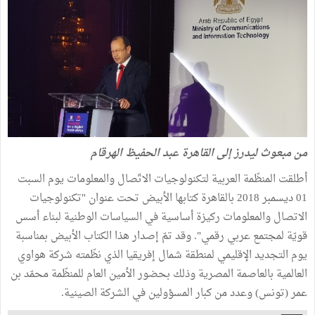
من مبعوث ليدرز إلى القاهرة عبد الحفيظ الهرقام
أطلقت المنظّمة العربية لتكنولوجيات الاتّصال والمعلومات يوم السبت
01 ديسمبر 2018 بالقاهرة كتابها الأبيض تحت عنوان "تكنولوجيات
الاتصال والمعلومات ركيزة أساسية في السياسات الوطنية لبناء أسس
قويّة لمجتمع عربي رقمي". وقد تمّ إصدار هذا الكتاب الأبيض بمناسبة
يوم التجديد الإقليمي لمنطقة شمال إفريقيا الذي نظّمته شركة هواوي
العالمية بالعاصمة المصرية وذلك بحضور الأمين العام للمنظّمة محمّد بن
عمر (تونس) وعدد من كبار المسؤولين في الشركة الصينية.