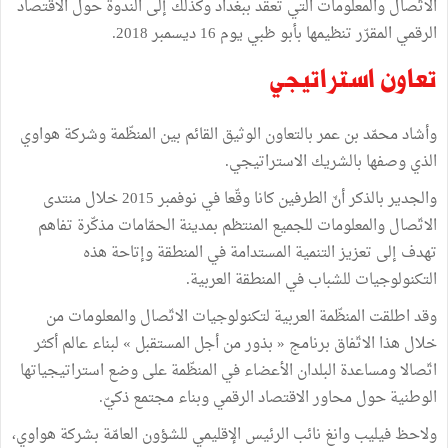
الاتّصال والمعلومات التي تعقد ببغداد وكذلك إلى الندوة حول الاقتصاد
الرقمي المقرّر تنظيمها بأبو ظبي يوم 16 ديسمبر 2018.
تعاون استراتيجي
وأشاد محمّد بن عمر بالتعاون الوثيق القائم بين المنظّمة وشركة هواوي
الذي وصفها بالشريك الاستراتيجي.
والجدير بالذكر أنّ الطرفين كانا وقّعا في نوفمبر 2015 خلال منتدى
الاتّصال والمعلومات للجميع المنتظم بمدينة الحمّامات مذكّرة تفاهم
تهدف إلى تعزيز التنمية المستدامة في المنطقة وإتاحة هذه
التكنولوجيات للشباب في المنطقة العربية.
وقد اطلقت المنظّمة العربية لتكنولوجيات الاتّصال والمعلومات من
خلال هذا الاتّفاق برنامج « بذور من أجل المستقبل » لبناء عالم أكثر
اتّصالا ومساعدة البلدان الأعضاء في المنظّمة على وضع استراتيجياتها
الوطنية حول محاور الاقتصاد الرقمي وبناء مجتمع ذكيّ.
ولاحظ فيليب وانغ نائب الرئيس الإقليمي للشؤون العامّة بشركة هواوي،