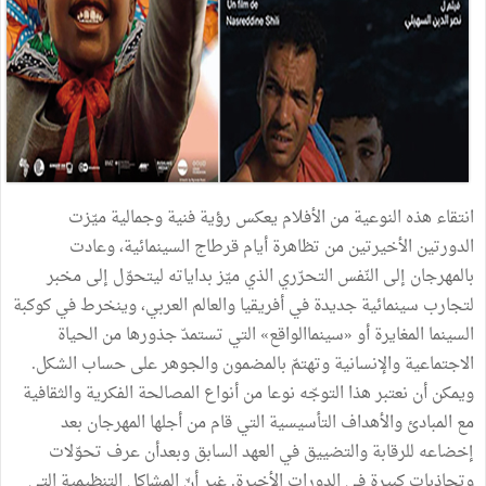
انتقاء هذه النوعية من الأفلام يعكس رؤية فنية وجمالية ميّزت
الدورتين الأخيرتين من تظاهرة أيام قرطاج السينمائية، وعادت
بالمهرجان إلى النّفس التحرّري الذي ميّز بداياته ليتحوّل إلى مخبر
لتجارب سينمائية جديدة في أفريقيا والعالم العربي، وينخرط في كوكبة
السينما المغايرة أو «سينماالواقع» التي تستمدّ جذورها من الحياة
الاجتماعية والإنسانية وتهتمّ بالمضمون والجوهر على حساب الشكل.
ويمكن أن نعتبر هذا التوجّه نوعا من أنواع المصالحة الفكرية والثقافية
مع المبادئ والأهداف التأسيسية التي قام من أجلها المهرجان بعد
إخضاعه للرقابة والتضييق في العهد السابق وبعدأن عرف تحوّلات
وتجاذبات كبيرة في الدورات الأخيرة. غير أنّ المشاكل التنظيمية التي