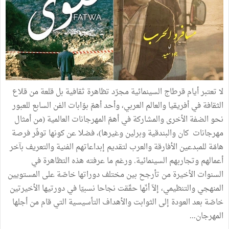
لا تعتبر أيام قرطاج السينمائية مجرّد تظاهرة ثقافية بل قلعة من قلاع
الثقافة في أفريقيا والعالم العربي، وأحد أهمّ بوّابات الفن السابع للعبور
نحو الضفة الأخرى والمشاركة في أهمّ المهرجانات العالمية (من أمثال
مهرجانات كان والبندقية وبرلين وغيرها)، فضلا عن كونها توفّر فرصة
هامّة للمبدعين الأفارقة والعرب لتقديم إبداعاتهم الفنية والتعريف بآخر
أعمالهم وتجاربهم السينمائية. ورغم ما عرفته هذه التظاهرة في
السنوات الأخيرة من تأرجح بين مختلف دوراتها خاصّة على المستويين
المنهجي والتنظيمي، إلاّ أنّها حقّقت نجاحا نسبيّا في دورتيها الأخيرتين
خاصّة بعد العودة إلى الثوابت والأهداف التأسيسية التي قام من أجلها
المهرجان...