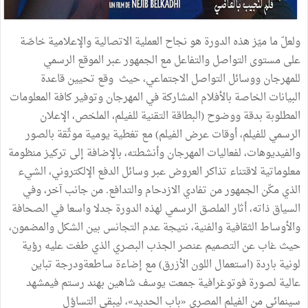
ولعلّ ما ميّز هذه الدورة هو نجاح العملية الاتصالية والإعلامية خاصّة
على مستوى التواصل والتفاعل مع الجمهور عبر الموقع الرسمي
للمهرجان ووسائل التواصل الاجتماعي، حيث وقع تحيين قاعدة
البيانات الخاصة بالأفلام المشاركة في المهرجان وتوفير كافة المعلومات
المطلوبة بدقة ووضوح (البطاقة التقنية للفيلم، الملخص، الإعلان
الرسمي للفيلم، أوقات عرض الفيلم) مع تغطية يومية موثّقة بالصور
والفيديوهات، لفعاليات المهرجان وأنشطته، بالإضافة إلى تركيز منظومة
معلوماتية لاقتناء تذاكر العروض عبر وسائل الدفع الإلكتروني، الشيء
الذي مكّن الجمهور من تفادي الازدحام والتدافع. من جانب آخر، وفي
السياق ذاته، أثار الملصق الرسمي لهذه الدورة جدلا واسعا في الصحافة
والأوساط الثقافية والفنية، نتيجة عدم التجانس بين الشكل والمضمون،
حيث غاب عن التصميم عنصر الجذب البصري الذي طغت عليه رؤية
لونية باردة (استعمال اللون الأزرق) مع إضاءة ساطعةودرجة تباين
عالية لصورة فوتوغرافية جمعت يوسف شاهين بهند رستم فيمشهد
سينمائي من الفيلم المصري «باب الحديد»، ليبقى التساؤل