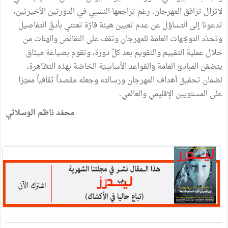
لاتزال ترافق المهرجان، رغم تراجعها النسبي في الدورتين الأخيرتين،
تدعونا إلى التساؤل عن عدم تعيين هيئة قارّة تعتني بأدقّ التفاصيل
وتحدّد التوجّهات العامة للمهرجان وتقف على النقائص والهنات من
خلال عملية التقييم والتقويم بعد كلّ دورة، وتقوم بصياغة ميثاق
يتضمّن المبادئ العامة وَالقواعد الأساسِيّة الخاصّة بهذه التظاهرة،
لضمان تحقيق أهداف المهرجان ورسالته وجعله مقصداً ثقافياً مميّزا
على المستويين الإقليمي والعالمي.
محمّد ناظم الوسلاتي