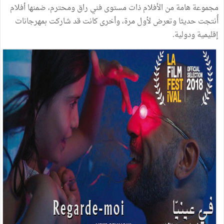
مجموعة هامة من الأفلام ذات مستوى فني راق ومحترم، ضمنها أفلام
أُنتجت حديثا وتعرض لأول مرة، وأخرى كانت قد شاركت بمهرجانات
إقليمية ودولية.