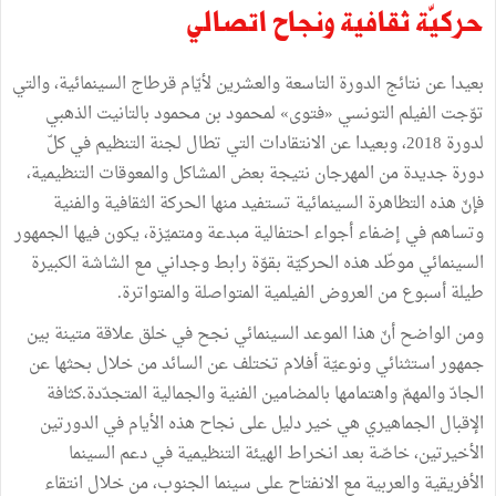
حركيّة ثقافية ونجاح اتصالي
بعيدا عن نتائج الدورة التاسعة والعشرين لأيّام قرطاج السينمائية، والتي
توّجت الفيلم التونسي «فتوى» لمحمود بن محمود بالتانيت الذهبي
لدورة 2018، وبعيدا عن الانتقادات التي تطال لجنة التنظيم في كلّ
دورة جديدة من المهرجان نتيجة بعض المشاكل والمعوقات التنظيمية،
فإنّ هذه التظاهرة السينمائية تستفيد منها الحركة الثقافية والفنية
وتساهم في إضفاء أجواء احتفالية مبدعة ومتميّزة، يكون فيها الجمهور
السينمائي موطّد هذه الحركيّة بقوّة رابط وجداني مع الشاشة الكبيرة
طيلة أسبوع من العروض الفيلمية المتواصلة والمتواترة.
ومن الواضح أنّ هذا الموعد السينمائي نجح في خلق علاقة متينة بين
جمهور استثنائي ونوعيّة أفلام تختلف عن السائد من خلال بحثها عن
الجادّ والمهمّ واهتمامها بالمضامين الفنية والجمالية المتجدّدة.كثافة
الإقبال الجماهيري هي خير دليل على نجاح هذه الأيام في الدورتين
الأخيرتين، خاصّة بعد انخراط الهيئة التنظيمية في دعم السينما
الأفريقية والعربية مع الانفتاح على سينما الجنوب، من خلال انتقاء