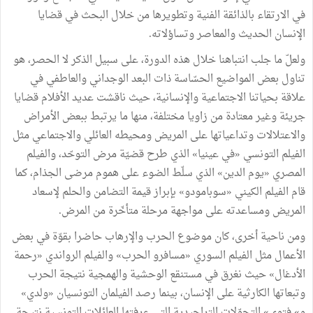
في الارتقاء بالذائقة الفنية وتطويرها من خلال البحث في قضايا
الإنسان الحديث والمعاصر وتساؤلاته.
ولعلّ ما جلب انتباهنا خلال هذه الدورة، على سبيل الذكر لا الحصر، هو
تناول بعض المواضيع الحسّاسة ذات البعد الوجداني والعاطفي في
علاقة بحياتنا الاجتماعية والإنسانية، حيث ناقشت عديد الأفلام قضايا
جريئة وغير معتادة من زاويا مختلفة، منها ما يرتبط ببعض الأمراض
والاعتلالات وتداعياتها على المريض ومحيطه العائلي والاجتماعي مثل
الفيلم التونسي «في عينيا» الذي طرح قضيّة مرض التوحّد، والفيلم
المصري «يوم الدين» الذي سلّط الضوء على هموم مرضى الجذام، كما
قام الفيلم الكيني «سوبامودو» بإبراز قيمة التضامن والحلم لإسعاد
المريض ومساعدته على مواجهة مرحلة متأخّرة من المرض.
ومن ناحية أخرى، كان موضوع الحرب والإرهاب حاضرا بقوّة في بعض
الأعمال مثل الفيلم السوري «مسافرو الحرب» والفيلم الرواندي «رحمة
الأدغال» حيث نغرق في مستنقع الوحشية والهمجية نتيجة الحرب
وتبعاتها الكارثية على الإنسان، بينما رصد الفيلمان التونسيان «ولدي»
و» فتوى» التحوّلات التراجيدية التي عرفتها العائلات التونسية نتيجة