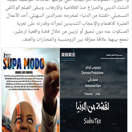
التشدّد الديني والصراع ضدّ الظلامية والإرهاب. ويبقى الفيلم الوثائقي
التسجيلي «لقشة من الدنيا» لمخرجه نصرالدين السهيلي، أحد الأعمال
المثيرة للاهتمام والإعجاب الشديدين لجرأته وقدرته على تعرية
المسكوت عنه دون تنميق أو تزيين من خلال قصّة واقعية لرجلين،
تجمع بينهما علاقة ممزّقة بين الرومنسية والمخدّرات والعنف.