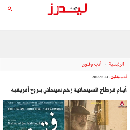
الرئيسية
أدب وفنون
أدب وفنون
- 2018.11.23
أيـام قـرطاج السينمـائيـة زخم سينمائي بــروح أفريقيـة