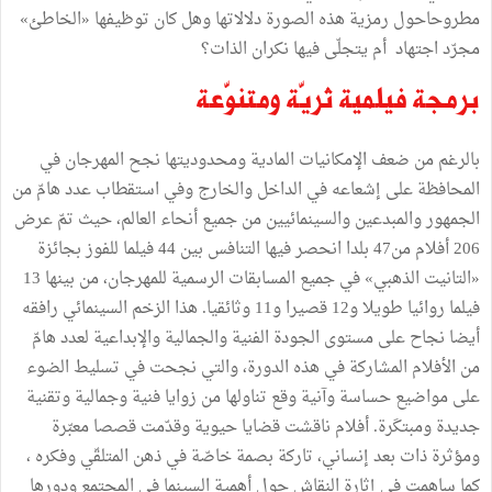
مطروحاحول رمزية هذه الصورة دلالاتها وهل كان توظيفها «الخاطئ»
مجرّد اجتهاد أم يتجلّى فيها نكران الذات؟
برمجة فيلمية ثريّة ومتنوّعة
بالرغم من ضعف الإمكانيات المادية ومحدوديتها نجح المهرجان في
المحافظة على إشعاعه في الداخل والخارج وفي استقطاب عدد هامّ من
الجمهور والمبدعين والسينمائيين من جميع أنحاء العالم، حيث تمّ عرض
206 أفلام من47 بلدا انحصر فيها التنافس بين 44 فيلما للفوز بجائزة
«التانيت الذهبي» في جميع المسابقات الرسمية للمهرجان، من بينها 13
فيلما روائيا طويلا و12 قصيرا و11 وثائقيا. هذا الزخم السينمائي رافقه
أيضا نجاح على مستوى الجودة الفنية والجمالية والإبداعية لعدد هامّ
من الأفلام المشاركة في هذه الدورة، والتي نجحت في تسليط الضوء
على مواضيع حساسة وآنية وقع تناولھا من زوايا فنیة وجمالیة وتقنية
جديدة ومبتكَرة. أفلام ناقشت قضايا حيوية وقدّمت قصصا معبّرة
ومؤثرة ذات بعد إنساني، تاركة بصمة خاصّة في ذهن المتلقّي وفكره ،
كما ساهمت في إثارة النقاش حول أهمية السينما في المجتمع ودورها