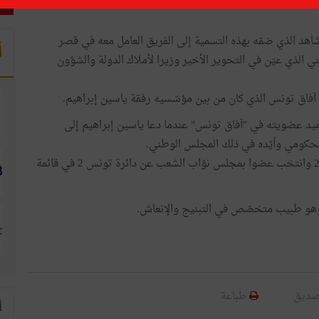
اهد الذي ضمّه بهذه التسمية إلى الفريق العامل معه في قصر
أ
 الذي عيّن في التحوير الأخير وزيرا لأملاك الدولة والشؤون
يد عضويته في "آفاق تونس" عندما دعا ياسين إبراهيم إلى
لحكومي وأيّده في ذلك المجلس الوطني.
برز رياض الموخّر في الساحة السياسية بعد 14 جانفي 2011 وانتخب عضوا بمجلس نوّاب الشعب عن دائرة تونس 2 في قائمة
صديق
طباعة
ا