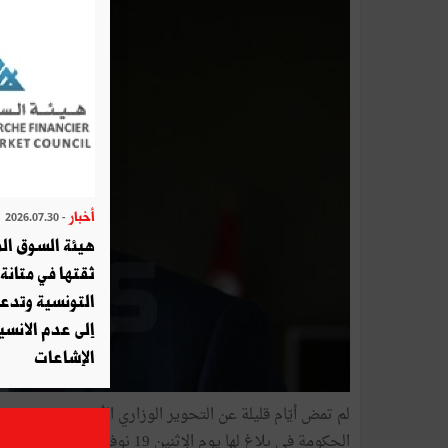
أخبار
- 2026.07.30
هيئة السوق الم
ثقتها في متانة 
التونسية وتدع
إلى عدم الانسيا
الإشاعات
لم تمض أيّام قليلة عن التحوير الوزاري الأخير وعن منح 
الحكومة في بلاغ لها يوم الإثنين 19 نوفمبر 2018 تعيين رياض الموخّر كاتبا عاما للحكومة ، وقد كان يشغل في التشكيلة