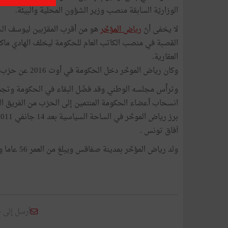
الوزاريّة السابقة منصب وزير الشؤون المحلية والبيئة.
لا يخفى أنّ
رياض المؤخّر
هو من أقرب المقرّبين ليوسف الش
القصبة في منصب الكاتب العام للحكومة ليخلف الهادي ماكني
العقارية.
وكان رياض الموخّر دخل الحكومة في أوت 2016 عن حزب آفاق تونس الذي كان من بين مؤسّسيه رفقة ياسين إبراهيم.
وترأّس مجلسه الوطني وقد فضّل البقاء في الحكومة وتجم
انسحاب أعضاء الحكومة المنتمين إلى الحزب من الفريق ا
آفاق تونس .
ولد رياض المؤخّر بمدينة صفاقس ويبلغ من العمر 56 عاما وهو طبيب متخصّص في التبنيج والإنعاش.
أرسل إلى 