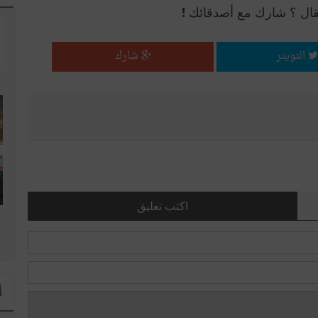
قال ؟ شارك مع أصدقائك !
التويتر
شارك
اكتب تعليق
ا