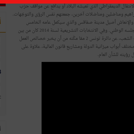
نتقال الديمقراطي الذي تعيشه البلاد أو يدافع عن مواقف حزب
راهيم ومناضلين ومناضلات آخرين، جمعتهم نفس الرؤى والتوجّهات.
أ
ج والإنعاش أصيل مدينة صفاقس والذي سيكمل عامه الخامس
والخمسين في جويلية القادم موقعا قياديا بارزا إذ ترأّس مجلسه الوطني. وفِي الانتخابات التشريعية لسنة 2014 كان من بين
مناضلي الحزب الثمانية الذين فازوا بمقعد في مجلس نوّاب الشعب، عن دائرة تونس 2 ممّا مكّنه من أن يخبر خصائص العمل
ختلف أبواب ميزانية الدولة ومشاريع قانون المالية، علاوة على
رؤيته للشأن العام.
ا