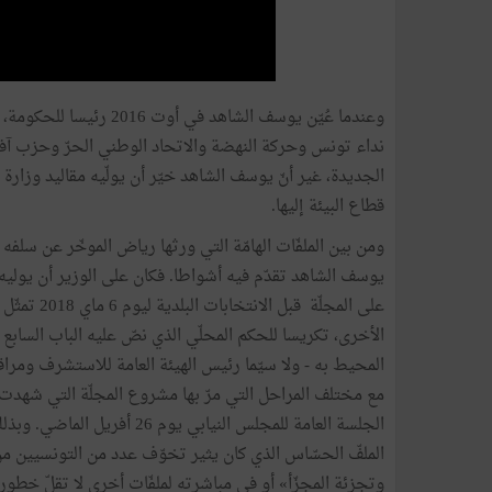
وعندما عُيّن يوسف الشا
نداء تونس وحركة النهضة والاتحاد الوطني الحرّ وحزب آفا
الجديدة، غير أنّ يوسف الشاهد خيّر أن يولّيه مقاليد وزارة
قطاع البيئة إليها.
ومن بين الملفّات الهامّة التي ورثها رياض الموخّر عن سلفه 
يوسف الشاهد تقدّم فيه أشواطا. فكان على الوزير أن يوليه با
على المجلّ
الأخرى، تكريسا للحكم المحلّي الذي نصّ عليه الباب السابع 
المحيط به - ولا سيّما رئيس الهيئة العامة للاستشرف ومراقبة
الجلسة العامة للمجلس النيابي
الملفّ الحسّاس الذي كان يثير تخوّف عدد من التونسيين م
وتجزئة المجزّأ» أو في مباشرته لملفّات أخرى لا تقلّ خطور