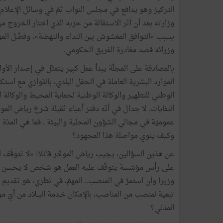
التركيز وهو يدافع في مجلس النواب ثمّ في وسائل الإعلام
وزارته بعد أن آثر الاستقالة من حزبه الذي اختار الخروج م
بسبب «التوافق المغشوش بين النداء والنهضة»، وفضّل المو
وزرائه قصد مغادرة الفريق الحكومي.
بالمصادقة على المجلّة يبدأ عمل كبير يتمثّل في إصدار الأوام
الموارد البشرية العاملة في الحقل البلدي، بالتّوازي مع استكم
الوطني للتطهير والوكالة الوطنية لحماية المحيط والوكالة 
النفايات. لا جدال في أنّه دفتر أعباء ثقيلة شرع رياض ال
عموميّة في مجالي الشؤون المحلية والبيئة . فما هي المدّة 
وكيف ينوي مواصلة هذا المجهود؟
عن هذين السؤالين، يجيب رياض الموخّر قائلا: «لا تتوقّف 
على رأس مؤسّسة يتوقّف عليه العمل هو شخص لا يحسن التصر
وزيرا وأن استمرّ في المنصب.. المهمّ، في نظري، هو تقدي
تبعية لمنصب من المناصب، بالإمكان خـدمة البــلاد من أيّ 
المدني؟