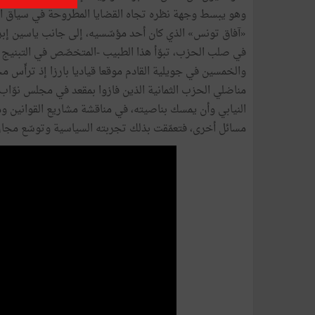
وهو يبسط وجهة نظره تجاه القضايا المطروحة في سياق الا
«آفاق تونس» الذي كان أحد مؤسّسيه، إلى جانب ياسين إب
في صلب الحزب، تبوّأ هذا الطبيب -المتخصّص في التبني
النيابي وأن يمسك بناصيته، في مناقشة مشاريع القوانين وم
مسائل أخرى، فتعمّقت بذلك تجربته السياسية وتوسّع مجال 