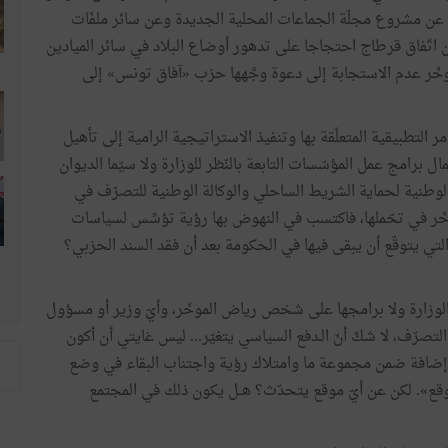
 عن مشروع مجلّة الجماعات المحلية الجديدة وعن سائر ملفّات
ن اتّفاق قرطاج احتجاجا على تدهور أوضاع البلاد في سائر الميادين
خّر عدم الاستجابة إلى دعوة وجَّهها حزب «آفاق تونس» إلى
ر التطبيقية المتعلّقة بها وتنفيذ الاستراتيجية الرامية إلى تأهيل
ال برامج عمل المؤسّسات التابعة بالنّظر للوزارة ولا سيّما الديوان
الوطنية لحماية الشريط الساحلي والوكالة الوطنية للتصرّف في
موخّر في تحّملها، فاكتسب في النهوض بها رؤية تؤسِّس لسياسات
التي يتوقّع أن يبقى فيها في الحكومة بعد أن فقد السند الحزبي؟
الوزارة ولا برامجها على شخص رياض الموخّر، وأيّ وزير أو مسؤول
ّف، لا شكّ أنّ الـدفع السياسي يتغيّر... ليس غايتي أن أكون
م إضافة ضمن مجموعة ما وامتلاك رؤية واجتناب البقاء في وضع
موقع». لكن عن أيّ موقع يتحدّث؟ هــل يكون ذلك في المجتمع