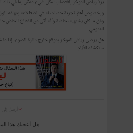
يردّ رياض الموخّر باقتضاب: «كلّ شيء ممكن بما في ذلك ا
وبخصوص أهمّ تجربة حصلت له في اضطلاعه بمهامّه الوزارية، يق
وفق ما كان يشتهيه، خاصّة وأنّه أتى من القطاع الخاصّ حا
العمومي.
هل يرضى رياض الموخّر بموقع خارج دائرة الضوء، إذا ما خ
ستكشفه الأيّام.
أرسل إلى 
هل أعجبك هذا الم