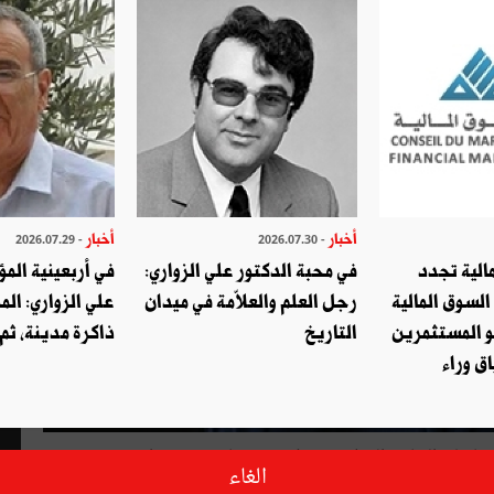
أخبار
أخبار
- 2026.07.29
- 2026.07.30
الية تجدد
في محبة الدكتور علي الزواري:
في أربعينية المؤ
السوق المالية
رجل العلم والعلاّمة في ميدان
علي الزواري: الم
و المستثمرين
التاريخ
ذاكرة مدينة، ثم
ق وراء
رياض الموخّر هو واحد من الوجوه السياسية التي سطع نجمها على الساحة الوطنية بعد ثورة 14 جانفي 2011. اكتشفه
الغاء
متحدّثا لبقا وسياسيا فطنا لا تخلو نبرات صوته من حماس واندفاع