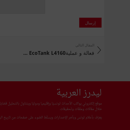
إرسال
المقال التالي
فعالة و عمليةEcoTank L4160 ...
ليدرز العربية
موقع إلكتروني يواكب الأحداث تونسيّا وإقليميا ودوليّا ويتناول بالتحليل قضا
خلال مقالات وملفّات وتحقيقات.
يعرّف بأعلام تونس وبآخر الإصدارات ويسلّط الضوء على صفحات من تاريخ البل