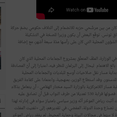
هد في أوت 2016 رئيسا للحكومة، كان من بين مرشّحي حزبه للانضمام إلى ائتلاف حكومي يضمّ حركة
ق تونس. توقّع البعض أن يكون وزيرا للصحّة في التشكيلة
 الشؤون المحلية التي كان على رأسها مدّة سبعة أشهر، مع إضافة
في الوزارة، الملفّ المتعلّق بمشروع الجماعات المحلية الذي كان
لغ الاهتمام ليحال إلى البرلمان للنظر فيه، اعتبارا إلى أنّ المصادقة
ة قبل الانتخابات البلدية ليوم 6 ماي 2018 تمثّل بداية مسار نقل صلاحيات أوسع للبلديات والجماعات المحلية
للدستور. وقد استطاع الوزير، بمنهجية، واعتمادا على كفاءة الفريق
 مسار اللامركزية بالوزارة السيد مختار الهمّامي - أن يتعامل بذكاء
مع مختلف المراحل التي مرّ بها مشروع المجلّة التي شهدت فصولها قرابة 530 تعديلا من طرف النواب قبل أن تصادق عليه
 يوم 26 أفريل الماضي. وبذلك أثبت رياض الموخّر أنّه وزير سياسي بامتياز سواء في إدارته لهذا
ا
ن تصدّع وحدة الدولة، المفضي، في تقديرهم، إلى «تفتيت المفتّت
ة لا سيّما في مجالات البيئة وحماية المحيط. لم يفقد رياض الموخّر