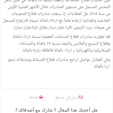
دون احتساب قطاع الطاقة قد ارتفعت بنسبة 18 بالمائة. في حين، شمل
التحسّن المسجل على مستوى الصادرات خلال الأشهر العشرة الأولى
من سنة 2018 جل القطاعات، إذ سجّلت صادرات قطاع المنتوجات
الفلاحية والغذائية ارتفاعا هاماّ بلغ 5ر59 بالمائة نتيجة الارتفاع المسجل
في مبيعات زيت الزيتون (8ر1 مليار دينار مقابل 6ر0 مليار دينار).
كما تطوّرت صادرات قطاع الصناعات المعملية بنسبة 5ر25 بالمائة
وقطاع النسيج والملابس والجلد بنسبة 19 بالمائة والصناعات
الميكانيكية والكهربائية بـ 1ر15 بالمائة فالطاقة بـ2ر8 بالمائة.
وفي المقابل، تواصل تراجع صادرات قطاع الفسفاط ومشتقاته بنحو
7ر5 بالمائة.
أرسل إلى صديق
طباعة
هل أعجبك هذا المقال ؟ شارك مع أصدقائك !