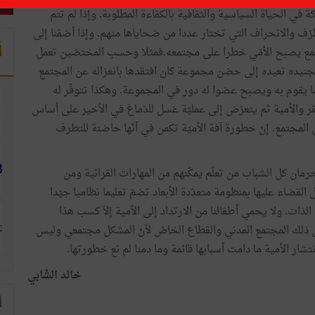
ي الحياة السياسية والثقافية بالكفاءة المطلوبة. وإذا لم تتم
ف والانحراف التي تختار عددا من ضحاياها منهم. وإذا أضفنا إلى
أ
جتمع يصبح الأمّي خطرا على مجتمعه.فمثلا وحسب المختصّين تعمل
تجنيده تعيده إلى حضن مجموعة كان افتقدها بانعزاله عن المجتمع
ا يقوم به ويصبح عضوا له دور في المجموعة. وهكذا تتوفّر له
قر والأمية ثم يتعرّض إلى عمليّة غسل للدّماغ في الأخير على أساس
المجتمع. إنّ خطورة آفة الأميّة تكمن في أنّها حاضنة للتطرف
 حرمان كل الشباب من تعلّم يمكّنهم من المهارات القرائية ومن
 القضاء عليها بمنظومة متعدّدة الأبعاد تضمّ تعليما نظاميا جيّدا
ات. ولا يحمي أطفالنا من الارتداد إلى الأمية إلاّ كسب هذا
ي ذلك المجتمع المدني والقطاع الخاصّ لأنّ المشكل مجتمعي وليس
ر الأمية ما دامت أسبابها قائمة وما دمنا لم نع خطورتها.
خالد الشّابي
ا