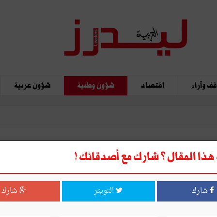
ف وآراء
اقتصاد
شؤون وطنية
شؤون عربية
ذا المقال ؟ شارك مع أصدقائك !
شارك
التويتر
شارك