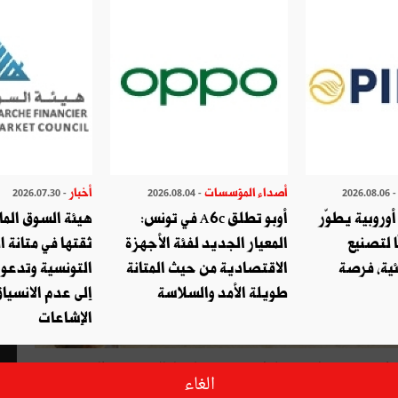
أصداء المؤسسات
أخبار
- 2026.07.30
- 2026.08.04
- 2026.08.
وروبية يطوّر
أوبو تطلق A6c في تونس:
هيئة السوق الما
ا لتصنيع
المعيار الجديد لفئة الأجهزة
ثقتها في متانة ا
ئية، فرصة
الاقتصادية من حيث المتانة
التونسية وتدعو
طويلة الأمد والسلاسة
إلى عدم الانسياق
الإشاعات
إعداد فرد يكون له دور فاعل في تنمية بلده لذلك خصّص المؤتمر
الغاء
 التربية في العالم مؤتمره لسنة 1965 لبحث سبل القضاء على الأمية لتأثيرها في التنمية. لذلك يجد الأمّي نفسه