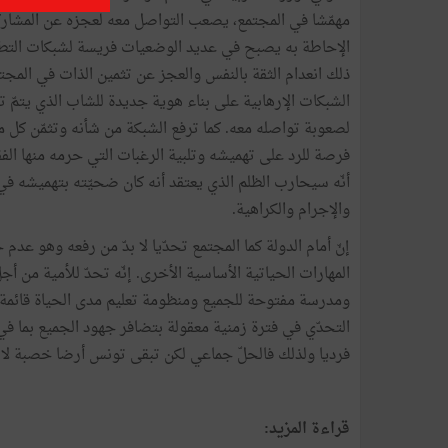
مهمّشا في المجتمع، يصعب التواصل معه لعجزه عن المشاركة ف
الإحاطة به يصبح في عديد الوضعيات فريسة لشبكات التطرّ
ذلك انعدام الثقة بالنفس والعجز عن تثمين الذات في الم
الشبكات الإرهابية على بناء هوية جديدة للشاب الذي يتمّ 
لصعوبة تواصله معه. كما ترفع الشبكة من شأنه وتثمّن كل م
فرصة للرد على تهميشه وتلبية الرغبات التي حرمه منها الف
أنّه سيحارب الظلم الذي يعتقد أنه كان ضحيّته بتهميشه في 
والإجرام والكراهية.
إنّ أمام الدولة كما المجتمع تحدّيا لا بدّ من رفعه وهو عدم
المهارات الحياتية الأساسية الأخرى. إنّه تحدّ للأمية من أجل
ومدرسة مفتوحة للجميع ومنظومة تعليم مدى الحياة قائمة الذ
التحدّي في فترة زمنية معقولة بتضافر جهود الجميع بما ف
فرديا ولذلك فالحلّ جماعي لكن تبقى تونس أرضا خصبة لانتشا
قراءة المزيد: