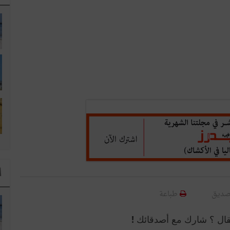
ا
صديق
طباعة
قال ؟ شارك مع أصدقائك !