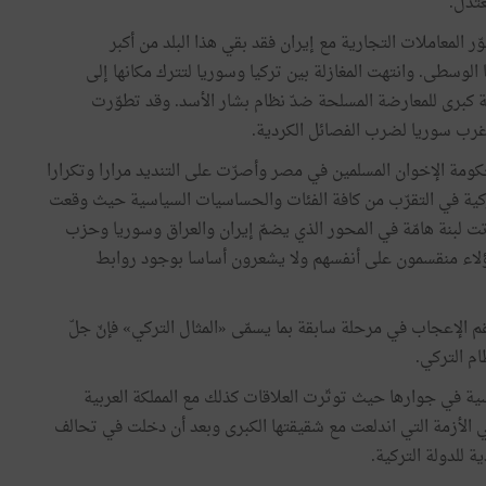
عتدل.
وّر المعاملات التجارية مع إيران فقد بقي هذا البلد من أكبر
 الوسطى. وانتهت المغازلة بين تركيا وسوريا لتترك مكانها إلى
كبرى للمعارضة المسلحة ضدّ نظام بشار الأسد. وقد تطوّرت
غرب سوريا لضرب الفصائل الكردية.
حكومة الإخوان المسلمين في مصر وأصرّت على التنديد مرارا وتكرارا
لتركية في التقرّب من كافة الفئات والحساسيات السياسية حيث وقعت
تت لبنة هامّة في المحور الذي يضمّ إيران والعراق وسوريا وحزب
 هؤلاء منقسمون على أنفسهم ولا يشعرون أساسا بوجود روابط
م الإعجاب في مرحلة سابقة بما يسمّى «المثال التركي» فإنّ جلّ
ام التركي.
كسية في جوارها حيث توتّرت العلاقات كذلك مع المملكة العربية
ي الأزمة التي اندلعت مع شقيقتها الكبرى وبعد أن دخلت في تحالف
 للدولة التركية.