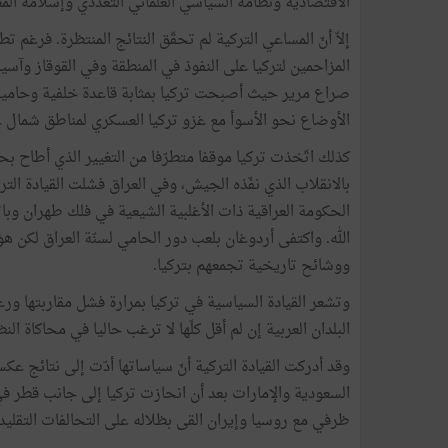
الاقتصادية ونظامه السياسي العلماني التعدّدي وإسلامه الم
إلاّ أنّ المساعي التركية لم تحقّق النتائج المنتظرة. فرغم تط
المزاحمين لتركيا على النفوذ في المنطقة وفي القوقاز وآسيا
صراع مرير حيث أصبحت تركيا بمثابة قاعدة خلفية وحامية 
الأوضاع نحو الأسوأ مع غزو تركيا العسكري لمناطق شمال 
كذلك اتّخذت تركيا موقفا متطرّفا من التغيير الذي أطاح ب
بالانقلاب الذي نفّذه الجيش، وفي العراق فشلت القيادة ا
الحكومة العراقية ذات الأغلبية الشيعية في فلك طهران وبا
الله. واكتفى أردوغان بلعب دور الحامي لسنّة العراق لكن
ووشائح تاريخية تجمعهم بتركيا.
وتشعر القيادة السياسية في تركيا بمرارة فشل مقاربتها ورغ
البلدان العربية إن لم أقل كلّها لا ترغب حاليا في محاكاة النظ
وقد أدركت القيادة التركية أنّ سياساتها أدّت إلى نتائج ع
السعودية والإمارات بعد أن انحازت تركيا إلى جانب قطر ف
ظرفي مع روسيا وإيران القى بظلاله على التحالفات التقليدية