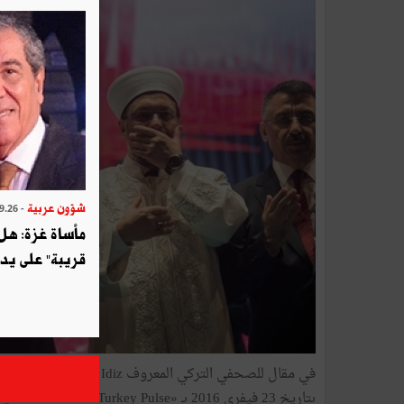
شؤون عربية
- 2025.09.26
مأساة غزة: هل
قريبة" على يد 
في مقال للصحفي التر
بتاريخ 3