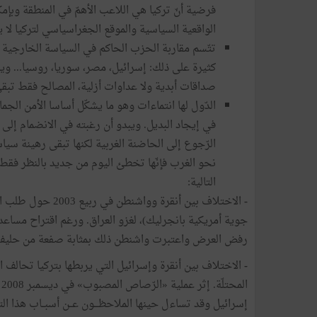
فرضية أنّ تركيا هي اللاعب الأهمّ في المنطقة وبإمكا
الواقعية السياسية والموقع الجغراسياسي لتركيا لا ي
تتّسم مقاربة الحزب الحاكم في السياسة الخارجية با
كثيرة على ذلك: إسرائيل، مصر، سوريا، روسيا... وي
صداقات أبدية ولا عداوات أزلية، المصالح فقط تبقى 
الدّول لها انتماءات وهو ما يشكّل أساسا الأمن الجم
في إيجاد البديل. ويبدو أن رغبته في الانضمام إلى 
الرّجوع إلى الحاضنة الغربية لكنها تبقى رهينة سي
نحو الغرب فإنّها تخطئ اليوم من جديد بالنظر فقط ب
التالية:
-
الاختلاف بين أنقرة
رفض العرض واعتبرت واشنطن ذلك بمثابة صفعة من حليف تر
-
الاختلاف بين أنقرة وإسرائيل التي يربطها بتركيا تحالف 
إسرائيل وقد تساءل حينها الملاحظـــون عــن أسبــاب هذا ال