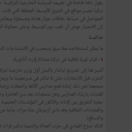
يقول Semih Idiz في تقييمه للسياسة الخارجية الت
تركيا تخسر مواقع في الشرق الأوسط، المنطقة التي كانت تط
المتواصل في صياغة علاقات جوار هادئة ومستقرّة ويعكس
إلى الانحياز عوض أن تلعب دور الوسيط. وحتّى محاولة المصال
خــاتمــــة
ما يمكن استخلاصه ممّا سبق ينحصــــر في الاستنتاجات التال
1 -
قيام ثورة ثقافية في تركيا مضادّة لإرث أتاتورك.
الحزب قبل الانتخابات حتّى لا نذكــر في مـــرجعيتنا ما يرمز إل
مجتمعنا (من ذلك إعادة فتح مدارس الأئمّة والخطباء وإضا
للفتيات بارتياد المدارس وهنّ محجّبات بعد سنّ العاشرة وت
عملية التفريق بين الإناث والذّكور في المؤسّسات التعليم
والتسكّع)