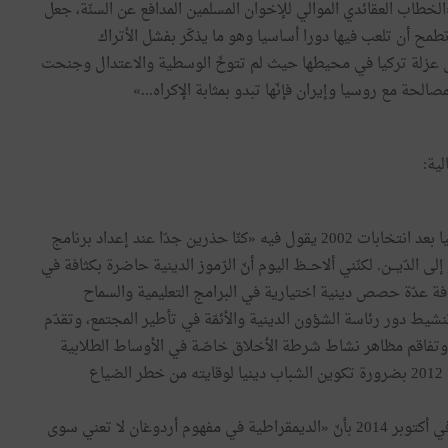
ركيـــة: «الخطاب العقائدي الموالي للإخوان المسلمين المدافع عن السنّة، جعل
مح أن تلعب فيها دورا أساسيا وهو ما يذكّر بفشل الأتراك
 عزلة تركيا في محيطها حيث لم تتوخّ الوسطية والاعتدال وجنحت
حة مع روسيا وإيران فإنّها تبدو بمثابة الإكراه...»
ية:
أشير هنا إلى تصريح لياشار ياكيش أوّل وزير خارجية لتركيا بعد انتخابات 2002 يقول فيه «كنّا حذرين جدّا عند إعداد برنامج
ى الدّيـــن. لكنّني ألاحــظ اليوم أنّ الرّموز الدينية حاضرة بكثافة في
فة عدّة حصص دينية اختيارية في البرامج التعليمية والسماح
نشيط دور رئاسة الشؤون الدينية والأئمّة في تأطير المجتمع، وتقدّم
ية وتفاقم مظاهر نشاط شرطة الأخلاق خاصّة في الأوساط الطلابية
والفضاءات الثقافية وقد نادى أردوغان عدّة مرات بداية من 2012 بضرورة تكوين الشباب دينيا لوقايته من خطر الضياع
كذلك صرّح القيادي في حزب العدالة والتنمية دنكير فرات في أكتوبر 2014 بأنّ «الديمقراطية في مفهوم أردوغان لا تعني سوى