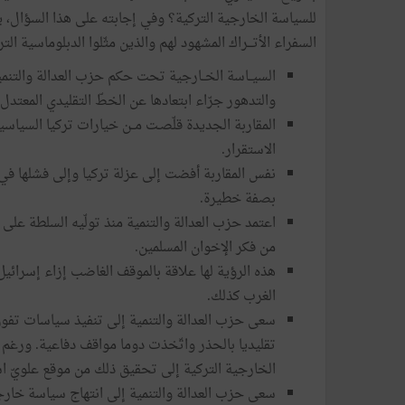
للسياسة الخارجية التركية؟ وفي إجابته على هذا السؤال،
السفراء الأتـــراك المشهود لهم والذين مثّلوا الدبلوماسية الت
السيــاسة الخــارجية تحت حكم حزب العدالة والتنمية 
والتدهور جرّاء ابتعادها عن الخطّ التقليدي المعتد
المقاربة الجديدة قلّصـت مــن خيارات تركيا السي
الاستقرار.
نفس المقاربة أفضت إلى عزلة تركيا وإلى فشلها في 
بصفة خطيرة.
اعتمد حزب العدالة والتنمية منذ تولّيه السلطة عل
من فكر الإخوان المسلمين.
هذه الرؤية لها علاقة بالموقف الغاضب إزاء إسرائي
الغرب كذلك.
سعى حزب العدالة والتنمية إلى تنفيذ سياسات تفوق قد
تقليديا بالحذر واتّخذت دوما مواقف دفاعية. ورغم 
الخارجية التركية إلى تحقيق ذلك من موقع علويّ اس
سعى حزب العدالة والتنمية إلى انتهاج سياسة خارجية