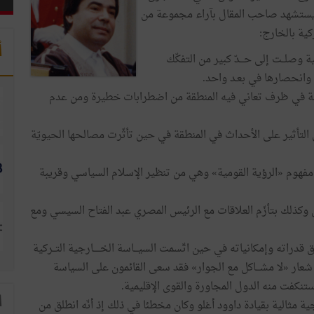
 يستشهد صاحب المقال بآراء مجموعة من
ركية بالخارج:
أ
وصلــت إلى حـــدّ كبير من التفكّك
ل وانحصارها في بعـد واحد.
اسية في ظرف تعاني فيه المنطقة من اضطرابات خطيرة ومن عدم
التأثير على الأحداث في المنطقة في حين تأثّرت مصالحها الحيويّة
ى مفهوم «الرؤية القومية» وهي من تنظير الإسلام السياسي وقريبة
ل وكذلك بتأزّم العلاقات مع الرئيس المصري عبد الفتاح السيسي ومع
راته وإمكانياته في حين اتّسمت السيـــاسة الخـــــارجية التــركية
شعار «لا مشـــاكل مع الجوار» فقد سعى القائمون على السياسة
تنكفت منه الدول المجاورة والقوى الإقليمية.
ا
 مثالية بقيادة داوود أغلو وكان مخطئا في ذلك إذ أنّه انطلق من