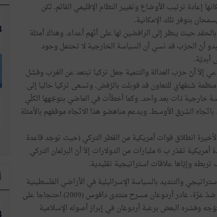
نها إعادة ترتيب الأوضاع وتغيير النظام الإقليمي القائم. لكن
سمحان بتوفر تلك الإمكانية.
لحقد حيث ينظر إلى الرافضين لها على أنّهم أعداء. وهناك أمثلة
بدو أنّ الحزب قد نسي أن السياسة الخارجية لا تحتمل وجود
أبديّة.
اعي إلاّ أنّ حزب العدالة والتنمية جعل تركيا تبتعد عن الغرب وفشل
منظمة شنقهاي للتعاون قد قوبلت بالرّفض. وتسعى تركيا حاليا إلى
اسة خارجية ذات بعد واحد. وكما أخطأت في الماضي بتوجّهها الكلّي
اتّجاه الشرق الأوسط. ويدعم مناهضو هذا الاتّجاه موقفهم بالأمثلة
 وواشنطن في ربيع 2003 حول طلب الأخيرة انطلاق قوات أمريكية من القطر التركي (حيث توجد قاعدة
جوية أمريكية بانجرليك)، لغزو العراق. ورغم اقتراح مساعدة أمريكية تقدّر ب 6 مليارات من الدولارات إلاّ أنّ البرلمان التركي
بطه وإيّاها علاقات استراتيجية تقليدية.
ا
استراتيجي والتنديد بالسياسة الإسرائيلية في الأراضي الفلسطينية
المحتلّة. إثر عملية «الرّصاص المصبوب» في ديسمبر 2008 ضدّ غزّة، غادر أردوغان مسرح منتدى دافوس (2009) احتجاجا على
توّجه وفسّره البعض برغبة أردوغان في إبراز أصوله الإسلامية