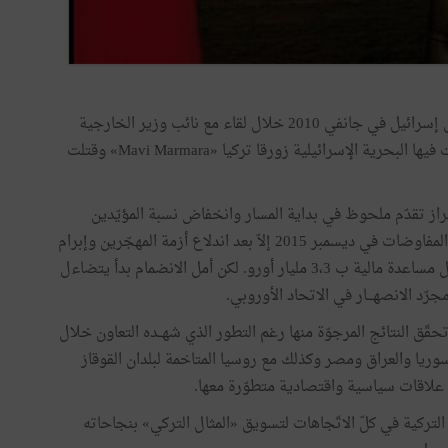
وتعدّدت بعد ذلك مظاهر الاختلاف بإهانة السفير التركي في إسرائيل في جانفي 2010 خلال لقاء مع نائب وزير الخارجية
الإسرائيلي وأحداث محــاولة كسر حصــــار غـــزّة التي هاجمت فيها البحرية الإسرائيلية زورقا تركيا «Mavi Marmara» وقتلت
راز تقدّم ملحوظ في بداية المسار وانخفاض نسبة المؤيّدين
للانضمام إلى 43 % بعد أن كانت 60 % ولم يتم إحياء هذه المفاوضات في ديسمبر 2015 إلاّ بعد اندلاع أزمة المهجّرين وإبرام
اتفاق حول هذا الموضوع بين تركيا والاتحاد الأوروبي مقابل مساعدة مالية ب 3،3 مليار أورو. لكن أمل الانضمام بدأ يتضاءل
د الانصهـــار في الاتحاد الأوروبي.
حقّق النتائج المرجوّة منها رغم التطور الذي شهــده التعاون خلال
سوريا والعراق ومصر وكذلك مع روسيا المتاخمة لبلدان القوقاز
ة علاقات سياسية واقتصادية متطوّرة معها.
2011، تحرّكت الدبلوماسية التركية في كلّ الاتّجاهات لتسويق «المثال التركي» بنجاحاته