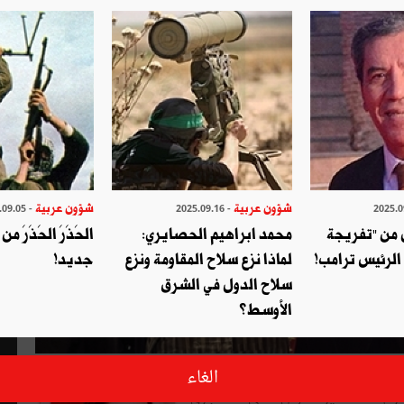
شؤون عربية
شؤون عربية
- 2025.09.05
- 2025.09.16
 من "تفريجة
محمد ابراهيم الحصايري:
الحَذَرَ الحَذَرَ 
الرئيس ترامب!
لماذا نزع سلاح المقاومة ونزع
جديد!
سلاح الدول في الشرق
الأوسط؟
كي المعروف Semih Idiz المتخصّص في شؤون السياسة الخارجية والصادر
الغاء
2 فيفري 2016 بـ «Al-Monitor’s Turkey Pulse» يطرح هذا الأخير السؤال الآتي: ماذا جرى