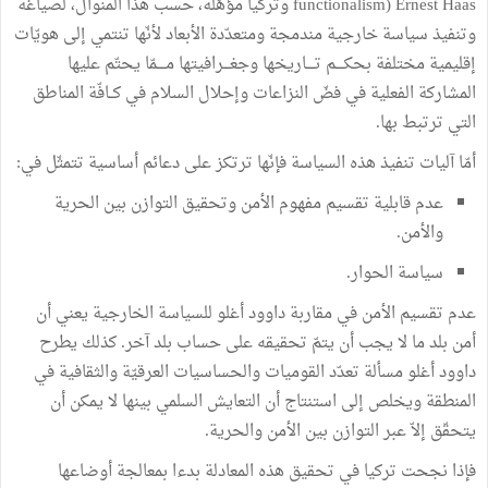
functionalism) Ernest Haas وتركيا مؤهّلة، حسب هذا المنوال، لصياغة
وتنفيذ سياسة خارجية مندمجة ومتعدّدة الأبعاد لأنّها تنتمي إلى هويّات
إقليمية مختلفة بحكــــم تــــاريخها وجغـــرافيتها مــــمّا يحتّم عليها
المشاركة الفعلية في فضّ النزاعات وإحلال السلام في كــافّة المناطق
التي ترتبط بها.
أمّا آليات تنفيذ هذه السياسة فإنّها ترتكز على دعائم أساسية تتمثّل في:
عدم قابلية تقسيم مفهوم الأمن وتحقيق التوازن بين الحرية
والأمن.
سياسة الحوار.
عدم تقسيم الأمن في مقاربة داوود أغلو للسياسة الخارجية يعني أن
أمن بلد ما لا يجب أن يتمّ تحقيقه على حساب بلد آخر. كذلك يطرح
داوود أغلو مسألة تعدّد القوميات والحساسيات العرقيّة والثقافية في
المنطقة ويخلص إلى استنتاج أن التعايش السلمي بينها لا يمكن أن
يتحقّق إلاّ عبر التوازن بين الأمن والحرية.
فإذا نجحت تركيا في تحقيق هذه المعادلة بدءا بمعالجة أوضاعها