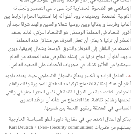
أساسا في التعددية في إطار الوحدة. والعامل الموحّد في العالم
الإسلامي هو الصّحوة الحضارية كردّ على داعي التعصير وتجلّياته
الكونية المتعدّدة. ويضيف داوود أغلو أنّه إذا استثنينا الحزام الرابط بين
ألمانيا وفرنسا وإيطاليا وبين روسيا شمالا والصين والهند شرقا نجد أن
أقوى اقتصاد في المنطقة الوسطى هو الاقتصاد التركي، لذلك يعتقد
المنظّر أن تركيا لا يمكن أن تغضّ الطرف عن مشاكل هذه المنطقة
الممتدّة من البلقان إلى القوقاز والشرق الأوسط وشمال إفريقيا. ويرى
داوود أغلو أن نجاح تركيا في إنشاء نظام في هذه المنطقة من العالم
سيمكنها من التأثير كذلك في مجريات الأحداث على الصعيد العالمي.
د -
العــامل الرابــع والأخــير يتعلّق بالمنوال الاندماجي حيث يعتقد داوود
أغلو أنّ هناك إمكانية لاندماج تركيا مع المناطق المجاورة وذلك بإلغاء
الحواجز الاقتصادية بين الدول القائمة في نفس الحيّز الجغرافي والتي
تجمعها وشائج ثقافية. هذا الاندماج من شأنه أن يوطّد التعاون
السياسي في المنطقة ويقوي اللحمة بين شعوبها.
يذكر أنّ المثال الاندماجي في مقــاربة داوود أغلو للسيـاســة الخارجية
يستلهـم من نظـريات (Security communities) Karl Deutsch + (Neo-