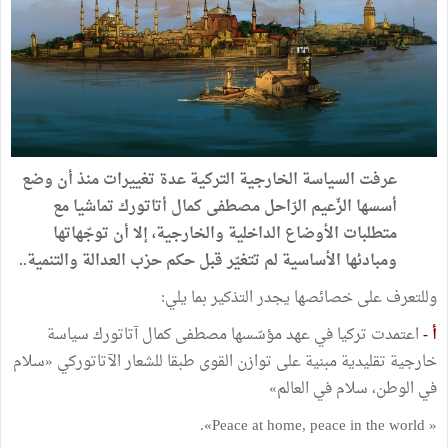
عرفت السياسة الخارجية التركية عدة تغييرات منذ أن وضع
أسسها الزّعيم الرّاحل مصطفى كمال أتاتورك تماشيا مع
متطلبات الأوضاع الداخلية والخارجية، إلا أن توجّهاتها
ومبادئها الأساسية لم تتغيّر قبل حكم حزب العدالة والتنمية..
وللتعرف على خصائصها يجدر التذكير بما يلي:
أ -
اعتمدت تركيا في عهد مؤسّسها مصطفى كمال آتاتورك سياسة
خارجية تقليدية مبنية على توازن القوى طبقا للشعار الآتاتوركي «سلام
في الوطن، سلام في العالم»
« Peace at home, peace in the world».