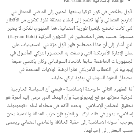
الوحدة الإسلامية Pan-Islamisme
الأول يتلخّص في كون تركيا يدفعها الحنين إلى الماضي المتمثّل في
التاريخ العثماني وأنّها تطمح إلى إنشاء منطقة نفوذ تتكوّن من الأقطار
التي كانت تخضع للإمبراطورية العثمانية. هذا المفهوم، للذّكر، لا يعتبر
مستجدّا حسب بعض المختصّين في الشؤون التركية (Bayram Balci)
الذي أشار إلى أنّ هذا المصطلح ظهر لأوّل مرّة في التسعينيات على
لسان الإدارة الأمريكية التي وصفت به الحضــور التركي المأمــول في
الجمهوريات الخاضعة سابقا للاتحاد السوفياتي وكان يكتسي صبغة
إيجابية في الخطاب الأمريكي نظرا لرغبة الولايات المتحدة في
استبدال النفوذ السوفياتي بنفوذ تركي حليف.
أمّا المفهوم الثاني –الوحدة الإسلامية - فيعني أنّ السياسة الخارجية
التركية تحرّكها دوافع إيديولوجية وأنّ الهدف الذي ترمي إليه أنقرة هو
تحقيق التضامن الإسلامي – وحدة الأمّة-في محاولة لبناء «كومونولث
إسلامي» يدور في فلك تركيا. وبالطبع فإنّ حزب العدالة والتنمية يحنّ
بموجب أصوله الاسلامية إلى حقبة الخلافة والماضي العثماني ويسعى
حسب البعض إلى إحيائهما.