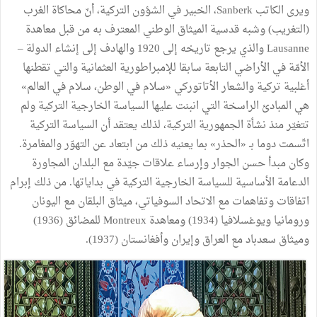
ويرى الكاتب Sanberk، الخبير في الشؤون التركية، أنّ محاكاة الغرب
(التغريب) وشبه قدسية الميثاق الوطني المعترف به من قبل معاهدة
Lausanne والذي يرجع تاريخه إلى 1920 والهادف إلى إنشاء الدولة –
الأمّة في الأراضي التابعة سابقا للإمبراطورية العثمانية والتي تقطنها
أغلبية تركية والشعار الأتاتوركي «سلام في الوطن، سلام في العالم»
هي المبادئ الراسخة التي انبنت عليها السياسة الخارجية التركية ولم
تتغيّر منذ نشأة الجمهورية التركية، لذلك يعتقد أن السياسة التركية
اتّسمت دوما بـ «الحذر» بما يعنيه ذلك من ابتعاد عن التهوّر والمغامرة.
وكان مبدأ حسن الجوار وإرساء علاقات جيّدة مع البلدان المجاورة
الدعامة الأساسية للسياسة الخارجية التركية في بداياتها. من ذلك إبرام
اتفاقات وتفاهمات مع الاتحاد السوفياتي، ميثاق البلقان مع اليونان
ورومانيا ويوغسلافيا (1934) ومعاهدة Montreux للمضائق (1936)
وميثاق سعدباد مع العراق وإيران وأفغانستان (1937).