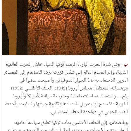
ب -
وفي فترة الحرب الباردة، لزمت تركيا الحياد خلال الحرب العالمية
الثانية، وإثر انقسام العالم إلى شقّين قرّرت تركيا الانضمام إلى المعسكر
الغربي للاحتماء به ضدّ الجوار السوفياتي وأصبحت عضوا في
مؤسّساته المختلفة: مجلس أوروبا (1949)، الحلف الأطلسي (1952)
إلخ.... واعتمدت سياسات داخلية وخارجية موالية لأمريكا وأوروبا
الغربية ممّا سمح لها بتمويل اقتصادها وتقوية جيشها وتسليحه بأحدث
العتاد الحربي في مواجهة الخطر السوفياتي.
وبانضمامها إلى الحلف الأطلسي بدأت تركيا تطبّق سياسة أحادية
الجانب تقيّم الأحداث من منظور الولايات المتحدة الأمريكية هدفها في