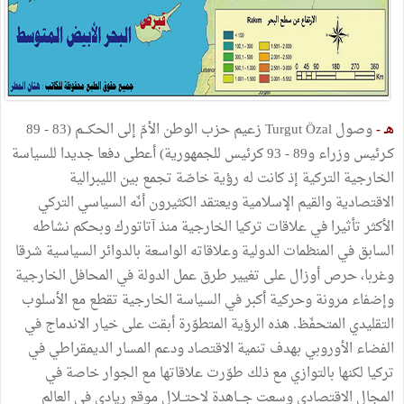
هـ -
وصول Turgut Özal زعيم حزب الوطن الأمّ إلى الحكـــم (83 - 89
كـرئيس وزراء و89 - 93 كرئيس للجمهورية) أعطى دفعا جديدا للسياسة
الخارجية التركية إذ كانت له رؤية خاصّة تجمع بين الليبرالية
الاقتصادية والقيم الإسلامية ويعتقد الكثيرون أنّه السياسي التركي
الأكثر تأثيرا في علاقات تركيا الخارجية منذ آتاتورك وبحكم نشاطه
السابق في المنظمات الدولية وعلاقاته الواسعة بالدوائر السياسية شرقا
وغربا، حرص أوزال على تغيير طرق عمل الدولة في المحافل الخارجية
وإضفاء مرونة وحركية أكبر في السياسة الخارجية تقطع مع الأسلوب
التقليدي المتحفّظ. هذه الرؤية المتطوّرة أبقت على خيار الاندماج في
الفضاء الأوروبي بهدف تنمية الاقتصاد ودعم المسار الديمقراطي في
تركيا لكنها بالتوازي مع ذلك طوّرت علاقاتها مع الجوار خاصة في
المجال الاقتصادي وسعت جـــاهدة لاحتــلال موقع ريادي في العالم