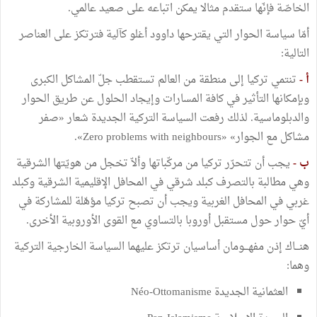
الخاصّة فإنّها ستقدم مثالا يمكن اتباعه على صعيد عالمي.
أمّا سياسة الحوار التي يقترحها داوود أغلو كآلية فترتكز على العناصر
التالية:
أ -
تنتمي تركيا إلى منطقة من العالم تستقطب جلّ المشاكل الكبرى
وبإمكانها التأثير في كافة المسارات وإيجاد الحلول عن طريق الحوار
والدبلوماسية. لذلك رفعت السياسة التركية الجديدة شعار «صفر
مشاكل مع الجوار» «Zero problems with neighbours».
ب -
يجب أن تتحرّر تركيا من مركّباتها وألاّ تخجل من هويّتها الشرقية
وهي مطالبة بالتصرف كبلد شرقي في المحافل الإقليمية الشرقية وكبلد
غربي في المحافل الغربية ويجب أن تصبح تركيا مؤهّلة للمشاركة في
أيّ حوار حول مستقبل أوروبا بالتساوي مع القوى الأوروبية الأخرى.
هنـــاك إذن مفهـــومان أساسيان ترتكز عليهما السياسة الخارجية التركية
وهما:
العثمانية الجديدة Néo-Ottomanisme