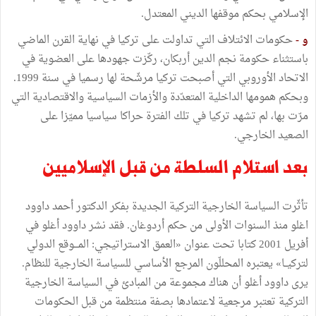
الإسلامي بحكم موقفها الديني المعتدل.
و -
حكومات الائتلاف التي تداولت على تركيا في نهاية القرن الماضي
باستثناء حكومة نجم الدين أربكان، ركّزت جهودها على العضوية في
الاتحاد الأوروبي التي أصبحت تركيا مرشّحة لها رسميا في سنة 1999.
وبحكم همومها الداخلية المتعدّدة والأزمات السياسية والاقتصادية التي
مرّت بها، لم تشهد تركيا في تلك الفترة حراكا سياسيا مميّزا على
الصعيد الخارجي.
بعد استلام السلطة من قبل الإسلاميين
تأثّرت السياسة الخارجية التركية الجديدة بفكر الدكتور أحمد داوود
اغلو منذ السنوات الأولى من حكم أردوغان. فقد نشر داوود أغلو في
أفريل 2001 كتابا تحت عنوان «العمق الاستراتيجي: المـــوقع الدولي
لتركيــا» يعتبره المحللّون المرجع الأساسي للسياسة الخارجية للنظام.
يرى داوود أغلو أن هناك مجموعة من المبادئ في السياسة الخارجية
التركية تعتبر مرجعية لاعتمادها بصفة منتظمة من قبل الحكومات