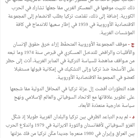
ذلك تثبيت موقعها في المعسكر الغربي ممّا جعلها تشارك في الحرب
الكورية. إضافة إلى ذلك، تقدّمت تركيا بطلب الانضمام إلى المجموعة
الاقتصادية الأوروبية في 1959 في إطار سعيها للاندماج في كافة
المؤسّسات الغربية.
ج -
موقف المجموعة الأوروبية المتحفّظ إزاء خرق حقوق الإنسـان
والأقليــات والرافض للتدخــل العســكري في قبرص سنة 1974 وما تبعه
من مــواقف مناهضة للسياسة التركية في المنابر الغربية، أدّت إلى حظر
على الأسلحة ضدّ تركيا وإلى التشكيك في إمكانية قبولها مستقبلا
كعضو في المجموعة الاقتصادية الأوروبية.
هذه التطوّرات أفضت إل عزلة تركيا في المحافل الدولية ممّا شجعها
على تطوير علاقاتها مع الاتحاد السوفياتي والعالم الإسلامي ونهج
سياسة خارجية متعدّدة الأبعاد.
د -
لم يدم التباعد الظرفي بين تركيا والبلدان الغربية طويلا إذ شكّل
الغزو السوفياتي لأفغانستان والثورة الايرانية في 1979 واندلاع الحرب
بين العراق وإيران في 1980 منعرجا جديدا مكّن تركيا من فكّ عزلتها