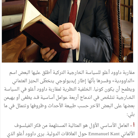
مقاربة داوود أغلو للسياسة الخارجية التركية أطلق عليها البعض اسم
«الداوودية» وفسرها بأنّها إطار إيديولوجي يتخطّى الحيّز العثماني
ويطمح أن يكون كونيا. الخلفية النظرية لمقاربة داوود أغلو في السياسة
الخــارجية تتلخّص في اندماج أربعة عوامل أساسية قــد يطغى أو يهيمن
بعضها على البعض الآخر حسب طبيعة الأحداث وظروفها وتتمثّل في ما
يلي:
أ -
العامل الأساسي الأوّل هو المثالية المستلهمة من فكر الفيلسوف
الألماني Emmanuel Kant حول العلاقات الدولية. يرى داوود أغلو الذي