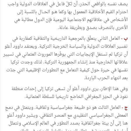
يصف نفسه بالواقعي الحذر، أنّ لكلّ فاعل في العلاقات الدولية واجب
احترام القيم الأخلاقية المعمول بها وكما هــو الحـــال بالنّسبة إلى
الأشخاص في علاقاتهم الاجتماعية اليومية فإنّ الدول مطالبة هي
الأخرى بالتصرف بصدق وبطريقة عادلة.
ب -
العامل الثاني يتعلّق بالمرجعية التاريخية والثقافية كمقاربة في
تفسير العلاقات الدولية والسياسة الخرجية التركية. ويعتقـد داوود أغلو
أن تركيا لم تستغل الإيجابيات التي يوفّرها الموروث العثماني في تسيير
علاقاتها الخارجية منذ إنشاء الجمهورية التركية. لذلك وجدت تركيا
نفسها في حيرة حول كيفية التعامل مع التطورات الإقليمية التي جدّت
بعد انتهاء الحرب الباردة.
وفي هذا الإطار، يرى داوود أغلو أن تسعى تركيا إلى إحداث منطقة
نفوذ في الحيّز الجغرافي الخاضع تاريخيا للسلطة العثمانية.
ج -
العامل الثالث هو ذو طبيعة جغراسياسية وثقافية. ويتمثل في دمج
المعطى الجغراسياسي التقليدي مع العنصر الثقافي. ويشير داوود أغلو
هنا إلى أنّ بيئة جغراثقافية بصدد التطوّر في العالم الإسلامي وتتمثّل