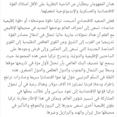
هذان المفهومان يتطلّبان من الناحية النظرية على الأقل امتلاك القوّة
الاقتصادية والعسكرية والإيديولوجية لتفعيلهما.
فعلى الصعيد الاقتصادي أصبحت تركيا «قوّة متوسّطة» أو «قوّة إقليمية
صاعدة» تسعى إلى اعتراف العالم بوضعها الجديد في محيطها الإقليمي
مع العلم أنّ هناك تحوّلات جارية حاليا تتمثّل في انتقال مصادر القوّة
تدريجيا من الغرب إلى الشرق ومن القوى العظمى التقليدية إلى القوى
الصاعدة الجديدة التي تسعى إلى التمكين وإلى فرض وجودها على
الساحتين الإقليمية والدولية. وتندرج تركيا ضمن هذه المجموعة حيث
يسمح لها تصنيف البنك العالمي بأن تحتلّ لأوّل مرّة في تاريخها موقعا
وسطا بين الشمال والجنوب والدول العظمى والدول الصغرى. هذه
النّقلة في السلّم الترتيبي خوّل لها نموّا اقتصاديّا سريعا وصادرات ترتفع
باطراد ودخلا فرديّا تجـــاوز 10 آلاف دولار. وهناك رغبة في أن تحوّل
تركيا قوّتها الاقتصادية إلى نفوذ سياسي وأن تطالب بحقّها في
المشاركة في تسيير شؤون العالم. ويمكن في هذا الإطار مقارنة تركيا
بقوّى إقليمية أخرى تسعى بدورها إلى البروز والتموقع والتأثير في
محيطها مثل إيران والهند والبرازيل وغيرها.