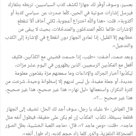
بعسير، وسوف أوفّر لك جهازا لكشف كذب السياسيين، تربطه بتلفازك
فيرسل إشارات صوتية في الحين، كلّما صدرت عن سياسي كذبة أو
أكذوبة». قلت: «هذا والله اختراع أعجوبة، لكنّي أخاف ألاّ تنقطع
الإشارات طالما تكلّم المتدخّلون والمتدخّلات، بحيث لا يبقى من
خطابهم إلاّ القليل، إذا تمادى الجهاز دون انقطاع في الإشارة إلى الكذب
والتدجيل».
وبعد صمت، أضفت: «طيّب، إذا حسمت قضيتي مع الكذّابين، فكيف
أفعل مع المكذّبين الرسميين، الذين يظهرون في اليوم عشر مرّات،
ليكذّبوا أخبار الجرائد والإذاعات وما سمعتهم مرّة يقدّمون معلومة
جديدة، أو جملة مفيدة، بل ليس لديهم إلا إسطوانة وحيدة، شرخت من
كثرة التكرار، واستعمالها «ليل نهار»: هذا غير صحيح، هذا غير صحيح،
هذا غير صحيح ...؟».
قال العيّاش: «لا عليك يا رجل، سوف أجد لك الحل: تضيف إلى الجهاز
قطعة بسيطة، تكذّب المكذّب إن لم يكن على حقيقة، فيطول أنفه مثل
ماجد». «قلت: «ومن ماجد ؟»، قال: «ماجد اللعبة الخشبية، بطل الصوّر
المتحرّكة التلفزية، والذي كلما زاد حجم كذبه، زاد طول أنفه».