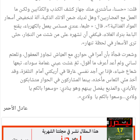
قلت: «حسنا، سأشتري منك جهاز كشف الكـذب والكذّابين ولكــن ما
العمل مع المضاربين؟ وهل لديك ضمن آلاتك الذكية، آلة لتخفيض أسعار
المواد الغذائية؟». قال: « طبعا، عندي مسدّس يعمل بالكهرباء، يقنع
الباعة بترك الغلاء، فيكفي أن تشهره على من شئت من التجّار، حتّى
ترى الأسعار في لحظة تنهار».
وشعرت فجأة بأن أمرا في حواري مع العيّاش تجاوز المعقول، وتلعثم
لساني ولم أعد أعرف ما أقول، ثمّ غشت عيني غمامة سوداء، تبعها
شعاع ضياء، فإذا بي أجد نفسي غارقا في أريكتي أمام التلفزة، وقد
أخذ منّي النّعاس مأخذه، بينما المشاركون في الحوار متشابكون
بالأيادي، والمذيع يفصل بينهم وهو ينادي: «وسعوا بالكم يا
ولادي...وسعوا بالكم يا ولادي».
عادل الأحمر