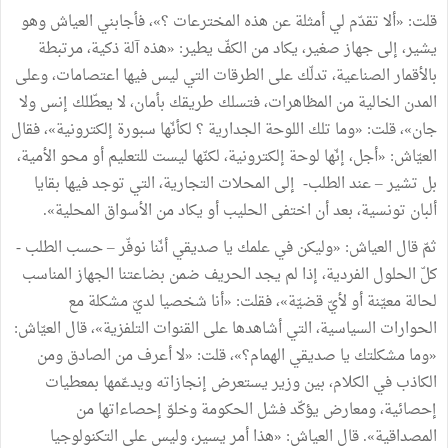
قلت: «ألا تقدّم لي أمثلة عن هذه المخترعات ؟»، فأجابني العياش وهو
يشير، إلى جهاز صغير، يكاد من الكفّ يطير: «هذه آلة ذكية، مرتبطة
بالأقمار الصناعية، تدلّك على الطرقات التي ليس فيها اعتصامات، وعلى
المدن الخالية من المظاهرات، فتسلك طريقك بأمان، لا يعطّلك إنس ولا
جان»، قلت: «وما تلك اللوحة الجدارية ؟ لكأنّها سبورة إلكترونية»، فقال
العيّاش: «أجل، إنّها لوحة إلكترونية، لكنّها ليست للتعليم أو محو الأمية،
بل تشير – عند الطلب- إلى المحلات التجارية، التي توجد فيها بقايا
ألبان تونسية، بعد أن اختفى الحليب أو يكاد من الأسواق المحلية».
ثمّ قال العياش: «وليكن في علمك يا صديقي أنّنا نوفّر – حسب الطلب -
كلّ الحلول الفردية، إذا لم يجد الحريف ضمن بضاعتنا الجهاز المناسب
لحالة معيّنة أو لأيّ قضيّة»، فقلت: «أنا شخصيا لديّ مشكلة مع
الحوارات السياسية، التي أشاهدها على القنوات التلفزية»، قال العيّاش:
«وما مشكلتك يا صديقي الهمام؟»، قلت: «لا أعرف من الصادق ومن
الكاذب في الكلام، بين وزير يستعرض إنجازاته ويدعّمها بمعطيات
إحصائية، ومعارض يؤكّد فشل الحكومة وخلوّ إحصاءاتها من
المصداقية». قال العياش: «هذا أمر يسير، وليس على التكنولوجيا