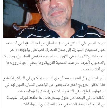
مررت اليوم على العيّاش في منزله، أسأل عن أحواله، فإذا بي أجده قد
حوّل مستودع السيارة، إلى محلّ للتجارة، كتب على واجهته: «آخر
الصيحات الإلكترونية في الثورة التونسية»، فدفعني الفضـــول، وبـــادرت
بالدخــول، لأعرف سرّ هذه التسمية الغريبة، وما يخفي العيّاش وراءها
من أفكار عجيبة.
ولم يلبث أن زال العجب، بعد أن بان السبب، إذ شرح لي العيّاش أنّه فتح
هذا الدكان، لترويج اختراعات بعض من الباحثين الشبان، الذين لهم في
التكنولوجيا باع، وفي الإلكترونيات ذراع، فقرّروا توظيف هذه
الكفاءات، في البحث عن حلول ومخرجات، لما خلّفته ثورتنا المجيدة
من آثار سلبية ومشكلات، في حياة المواطنين والمواطنات.