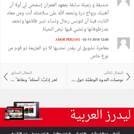
صديقة و زميلة سابقة بمعهد العمران إسمحي لي أولا أن
أهنيك بزواج درة ونحمد الله على سلامتك أنت ومن معك
الثابت فينا أن لتونس رجال ونساء تنير ظلامها وتخمد
غدرطوفانها وتحيي فيها نبض الحياة
AMOR FERJANI
- 02-11-2018 12:06
مغامرة تشويق لن يقدر تحديها الا ذو العزيمة ذو قوم من
نوع خاص
المقال التالي
المقال السابق
توصيات الندوة الوطنيّة حول ...
لغز إدلبْ: أسئلة ٌ ونقاط ُ ...
ليدرز العربية
أخبار
مواقف وآراء
اقتصاد
شؤون وطنية
شؤون عربية
من التاريخ