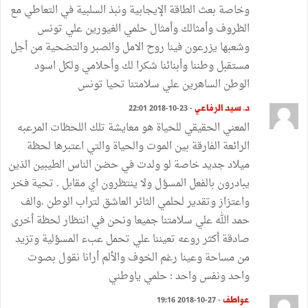
وخاصة بعث الطاقة الإيجابية ونبذ السلبية في التعاطي مع
الظروف وأمثالك وأمثال حلمي الغيورين علي تونس
وشعبها يزرعون فينا روح الامل والصبر والتضحية من أجل
مستقبل وطننا وأبنائنا شكرا لك وأحلامي ولكل اسود
الوطن الساهرين علي سلامتنا تحيا تونس
د. سيد الرفاعي
- 23-10-2018 22:01
المعني الحقيقي للحياة هو معايشة تلك اللحظات المرعبه
الرائعة الفارقة بين الموت والحياة والتي اعتبرها لحظة
ميلاد جديد خاصة لو ولدت في حضن الناس الطيبين الذين
يبادرون بالفعل المسؤل ولا ينتظرون اي مقابل . تحية فخر
واعتزاز وتقدير لحلمي الثائر العاشق لتراب الوطن .والف
حمد الله علي سلامتنا جميعا ونحن في انتظار لحظة أخرى
صادقة أكثر روعه تعيننا علي تحمل عبء المسؤلية وتزيد
من مساحة وعينا رغم الخوف والألم أرانا نقول بصوت
واحد ونفس واحد : حلمي ياوطني
عواطف
- 27-10-2018 19:16