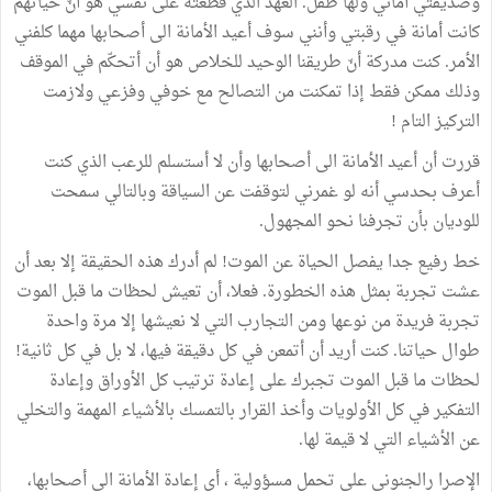
وصديقتي أماني ولها طفل. العهد الذي قطعته على نفسي هو أنّ حياتهم
كانت أمانة في رقبتي وأنني سوف أعيد الأمانة الى أصحابها مهما كلفني
الأمر. كنت مدركة أنّ طريقنا الوحيد للخلاص هو أن أتحكّم في الموقف
وذلك ممكن فقط إذا تمكنت من التصالح مع خوفي وفزعي ولازمت
التركيز التام !
قررت أن أعيد الأمانة الى أصحابها وأن لا أستسلم للرعب الذي كنت
أعرف بحدسي أنه لو غمرني لتوقفت عن السياقة وبالتالي سمحت
للوديان بأن تجرفنا نحو المجهول.
خط رفيع جدا يفصل الحياة عن الموت! لم أدرك هذه الحقيقة إلا بعد أن
عشت تجربة بمثل هذه الخطورة. فعلا، أن تعيش لحظات ما قبل الموت
تجربة فريدة من نوعها ومن التجارب التي لا نعيشها إلا مرة واحدة
طوال حياتنا. كنت أريد أن أتمعن في كل دقيقة فيها، لا بل في كل ثانية!
لحظات ما قبل الموت تجبرك على إعادة ترتيب كل الأوراق وإعادة
التفكير في كل الأولويات وأخذ القرار بالتمسك بالأشياء المهمة والتخلي
عن الأشياء التي لا قيمة لها.
الإصرا رالجنوني على تحمل مسؤولية ، أي إعادة الأمانة الى أصحابها،