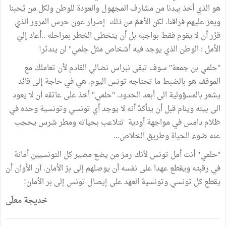
هو الذي أخذ بيدنا من مشارف المجهول والعودة للوطن ولكل من يُحبنا
ويعز عليهم فراقنا. لكن الأهمّ من ذلك إصرار عون حرس المرور الذي
قرَّر أن لا يقوم فقط بواجبه بل أن يتخطى الخطر بمراحله ..أعاد إليَ
الأمل : الوطن الذي يوجد فيه أشخاص مثل حِلمي" لن يندثر!
"حلمي بن جمعة" سوف تبقى نبراس نضالي القادم لأن تعاملك مع
الموقف هو بالضبط ما تحتاجه تونس اليوم. هي في حاجة إلى قائد
يشعر بالمسؤولية الى أبعد الحدود. "حلمي" أخذ على عاتقه أن لا يعود
الى بيته وينام قبل أن يتأكدَّ أنه لا يوجد أي تونسي وتونسية وحده في
ظلام دامس في مواجهة أودية تتلاعب بحياته ومطر شرس يحجب
عنه ضوء الحياة وطريق الخلاص...
"حلمي" أنت أمل تونس لأنك رمز من يضع مصير كل التونسيين أمانة
في رقبته ويقطع عهدا على نفسه أن يوصلهم إلى برّ الأمان. آن الأوان أن
يقطع كل تونسي وتونسية العهد على إيصال تونس إلى بر الأمان!
خديجة معلّى