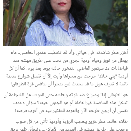
أغزر مطر شاهدته في حياتي وأنا قد تخطيت عقدي الخامس.. ماء
يهطل من فوق ومياه أودية تجري من تحت على طريق مهشم منذ
فياضانات 22 سبتمبر الماضي تتدهور حالته يوما بعد يوم. كما أنّ كل
أودية "بني خلاد" خرجت من مجراها وأبت إلاَّ أن تغسل شوارع مدينة
نائمة لا تعرف هول ما قد يحدث لمن يتجرأ أن ينافس قوة الطوفان!
هو الطوفان إذا! وصراع ضد قوته وبطشه حتى الموت. هل الشجاعة أن
تدخل هذه المنافسة غيرالعادلة أم هو الجنون بعينه؟ سؤال وعدت
نفسي أن أرجئ طرحه الآن والعودة للتفكير فيه في أقرب فرصة!
ظلام حالك، مطر غزير يحجب الرؤية وأودية تأتي من كل صوب
وحدب على طريق مهشم في العديد من الأماكن... وفجأة، ظهر بريق