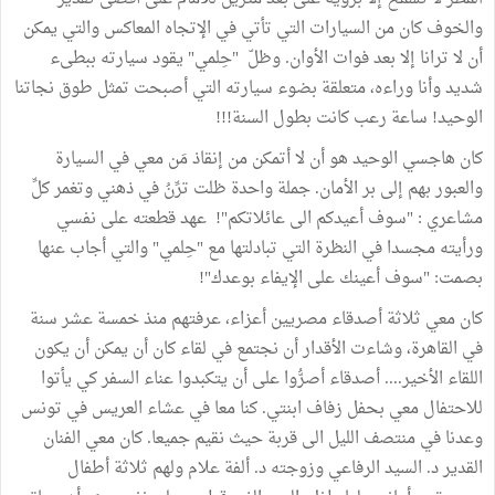
والخوف كان من السيارات التي تأتي في الإتجاه المعاكس والتي يمكن
أن لا ترانا إلا بعد فوات الأوان. وظلّ "حِلمي" يقود سيارته ببطىء
شديد وأنا وراءه، متعلقة بضوء سيارته التي أصبحت تمثل طوق نجاتنا
الوحيد! ساعة رعب كانت بطول السنة!!!
كان هاجسي الوحيد هو أن لا أتمكن من إنقاذ مَن معي في السيارة
والعبور بهم إلى بر الأمان. جملة واحدة ظلت ترِّنُ في ذهني وتغمر كلِّ
مشاعري : "سوف أعيدكم الى عائلاتكم"! عهد قطعته على نفسي
ورأيته مجسدا في النظرة التي تبادلتها مع "حِلمي" والتي أجاب عنها
بصمت: "سوف أعينك على الإيفاء بوعدك"!
كان معي ثلاثة أصدقاء مصريين أعزاء، عرفتهم منذ خمسة عشر سنة
في القاهرة، وشاءت الأقدار أن نجتمع في لقاء كان أن يمكن أن يكون
اللقاء الأخير.... أصدقاء أصرُّوا على أن يتكبدوا عناء السفر كي يأتوا
للاحتفال معي بحفل زفاف ابنتي. كنا معا في عشاء العريس في تونس
وعدنا في منتصف الليل الى قربة حيث نقيم جميعا. كان معي الفنان
القدير د. السيد الرفاعي وزوجته د. ألفة علام ولهم ثلاثة أطفال