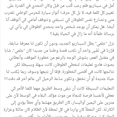
أمل في سيناريو فلم رعب كُتب من قبل وكان التحدي في القدرة على
تغيير كل كلمة فيه، لا بل كل حرف! أنوار سيارة للحرس الوطني تقترب
مني وتصارع نفس الطوفان كي تسبقني وتتوقف أمامي كي أتوقف أنا
أيضا. هل يمكن أن يوجد شخص واحد يتحدى الطوفان كي يأتي لي
برسالة طمأنة أنه ما زال في الحياة بقية؟
نزل "حِلمي" بطل السيناريو الجديد، ودون أن تكون لنا معرفة سابقة،
قرَّرنا في نَفَسٍ واحد أن نكتب قصة وطننا من جديد! كان "حِلمي"، شابا
في مقتبل العمر، بشوش الوجه بالرغم من خطورة الموقف، وأعطاني
بصوت هادئ تعليمات لتخطي الطوفان، كانت سهلة وبسيطة لكن
نتائجها كانت في أقصى الخطورة: فإمَّا أن نتبعها وسوف ربما يُكتب لنا
حياة جديدة أو أن نخفق، وتكون ساعة الرحيل الى عالم آخر قد دقت!!!
التعليمات البسيطة كانت أن نبقى وسط الطريق مهما كلفنا الأمر كي
نعطي لأنفسنا فرصة للنجاة من موت مؤكد. البقاء في الوسط لأنّ على
مترين على اليمين أواليسار، كان الطريق مهشما وأي خطأ يؤدي إلى
الكارثة. لكن الخطأ كان واردا في كل لحظة لأنّ الظلام كان حالكا وغزارة
المطر لا تسمح إلا برؤية على بعد مترين للأمام على أقصى تقدير