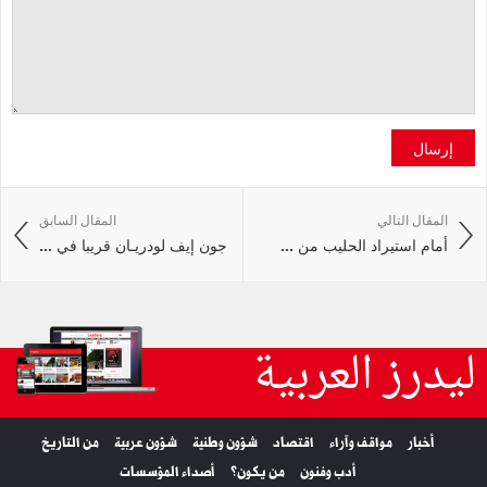
إرسال
المقال التالي
المقال السابق
أمام استيراد الحليب من ...
جون إيف لودريـان قريبا في ...
ليدرز العربية
أخبار
مواقف وآراء
اقتصاد
شؤون وطنية
شؤون عربية
من التاريخ
أدب وفنون
من يكون؟
أصداء المؤسسات