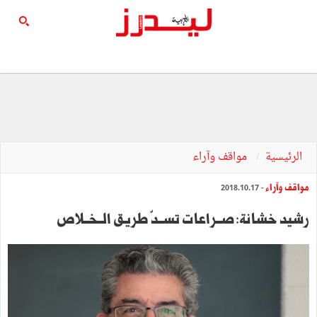
الرئيسية
مواقف وآراء
مواقف وآراء
- 2018.10.17
رشيد خشانة: صــراعات تســدّ طريق الــخــلاص