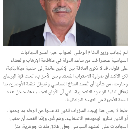
لــم يُجانب وزير الدفاع الوطني الصواب حين اعتبر التجاذبات
السياسية عنصرا فتّ من ساعد الدولة في مكافحة الإرهاب والقضاء
على فلوله. قد لا تكون العلاقة بين الإثنين عائدة إلى حتمية ميكانيكية،
لكن الأكيد أنّ ضراوة الاحتراب المُحتدم بين الأحزاب، تحت قبّة البرلمان
وخارجه، من شأنها أن تُفسد المناخ السياسي وتعرقل تنقية الأوضاع، بما
يُعطّل تنفيذ الوعــود الانتخابية، التي آن الأوان لتجسيــدها، خـلال هـذه
السنة الأخيرة من العهــدة البرلمانيــة.
طبعا لا يعني هذا إيجاد المبرّرات للذين تقاعسوا عن الوفاء بما وعدوا،
أو الذين تنكّروا لوعودهم الانتخابية، وهم كُثر، وإنّما القصد أنّ طغيان
التجاذبات على المشهد السياسي جعل إغلاق ملفات جوهرية، مثل