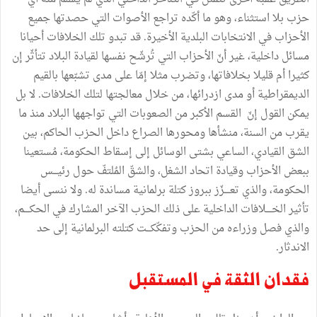
حزب بلا استثناء، وهو ما أكّده تراجع الأصوات التي حصدتها جميع
الأحزاب في الانتخابات البلدية الأخيرة. قد تبدو تلك الخلافات أحيانا
مسائل داخلية، غير أنّ الأحزاب التي تُرشّح نفسها لقيادة البلاد تتأثّر إن
كثيرا أم قليلا بخلافاتها، وتضرب مثلا إمّا على مدى تشبّعها بالقيم
الديمقراطية أو مدى ازدرائها، من خلال معالجتها لتلك الخلافات. لا بل
يمكن القول إنّ القسم الأكبر من الصعوبات التي تواجهها البلاد منذ ما
يقرب من السنة، منشأها ومحورها الصراع داخل الحزب الحاكم، بين
الشق القيادي، الساعي بشتى الوسائل إلى إسقاط الحكومة، مُستعينا
ببعض الأحزاب وقيادة اتحاد الشغل، والشقّ المُلتفّ حول رئيـــس
الحكومة، والذي تعــــزّز ببروز كتلة برلمانية مساندة له. ولا ننسى أيضا
تأثير الخــــلافات الداخلية على ذلك الحزب الآخر المشارك في الحكــــم،
والذي فصل وزراءه من الحزب وتفكّكـــت كتلته البرلمانية إلى حد
الاندثار.
فقدان الثقة في المستقبل