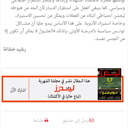
بوصفها محرّك الاقتصاد استهلاكا وإنتاجا وعنصر استقرار اجتماعي
وسياسي. كما ينبغي العمل على استقرار الدينار لأنّ الحد من هبوطه
يُحسّن احتياطي البلاد من العملات ويمكّن من تحسين الاستيراد،
وخاصة استيراد الأدوية. على هذا الأساس يبدو جليّا أنّ مشــــاكل
تونــــس سياسية بالدرجـــة الأولى، ولذلك فالحلــــول لا يمكن أن تكون إلا
من الجنس نفسه..
رشيد خشانة
أرسل إلى صديق
طباعة