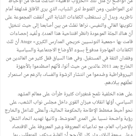
من الواضح أنّ مثل تلك «الحروب الأهلية» أشاعت مناخا من الإحباط
لدى المواطنين، ومن القنوط لدى الشباب، الذي يرى الآفاق مُدلهمّة أمام
ناظريه. وبدل أن نستقطب الكفاءات الشابة التي أنفقت المجموعة على
تكوينها الغالي والنفيس، نراها تفلتُ من بين أصابعنا إلى حيث تتخيّل
أنّ هناك الجنّة الموعودة (انظر افتتاحية هذا العدد). وتُفيد إحصاءات
قامت بها «جمعية التونسيين خريجي المدارس الكبرى» Atuge أنّ ثلث
الكفاءات المهاجرة مدفوعٌ بسوء الأوضاع الاجتماعية والسياسية
وفقدان الثقة في المستقبل. وفي هذا السياق قفل كثير من العائدين من
الخارج بعد 2011 عائدين من حيث أتوا، لأنّهم اصطدموا بالأجهزة
البيروقراطية وصُدموا من انتشار الرشوة والفساد، بالرغم من استمرار
تعلّقهم ببلادهم.
على هذه الخلفية نلمح مُتغيّرات كثيرة طرأت على معالم المشهد
السياسي، أوّلها انقلاب ميزان القوى داخل مجلس نواب الشعب، على
نحو أحبط مخطط الإطاحة بالحكومة الحالية، وأعطى للداخل والخارج
رؤية واضحة نسبيا على المدى المتوسّط. وثانيها تهديد اتحاد الشغل
بالإضراب العام، مع تداعياته المعروفة وغير المعروفة على الاقتصاد
وعلى سمعة البلاد، وإن كان الأرجح أنّ الغلبة ستكون للمتعقّلين، بما