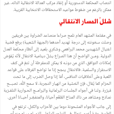
انتصاب المحكمة الدستورية أو إنقاذ مركب العدالة الانتقالية التائه، غير
ممكن بالرغم من ضغوط مواعيد الاستحقاقات الانتخابية القريبة.
شللُ المسار الانتقالي
في مقدّمة المشهد العام نلمح صراعا متصاعد الضراوة بين فريقين
وصلت سخونته إلى درجة تهديد أحدهما (الجبهة الشعبية) برفع قضية
اغتيال الشهيدين محمد البراهمي وشكري بلعيد إلى أنظار محكمة العدل
الدولية. ومـــن الواضح أنّ هذا الصراع يشلّ دينامية الانتقال لأنّه يُقوّض
إمكانات التوافق، الذي من دونــه لا يمكن للدمقرطة أن تتمّ في كنف
الاستقرار والسلمية. فالانتقال ينجح إذا ما تواضع الفرقاء على قواعد
اللعبة وعلى أخلاقيات التنافس، أمّا إذا وصل الضرب إلى ما تحت
الحزام كما يُقال، فإنّ الخشية من انهيار التجربة، لا سمح الله، تصبــــح
مُبرّرة. ولنــا في أجواء الجلسات البرلمانية والبرامـــج الحــوارية التلفــزية
نمــاذج ومشاهد من ذاك المنـاخ المُلغّم أحيانا، والمتفجّــر أحيـــانا أخرى.
إلى جانب الأجواء المشحونة دوما بين الأحزاب والكتل، ترتفع في
الطريق عقبة أخرى تتمثّل في التناحر الداخلي الذي لم يسلم منه أيّ