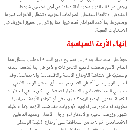
يجعل من ذلك القرار مجرّد أداة ضغط من أجل تحسين شروط
التفاوض. وثالثها استفحال الصراعات الحزبية وتشظّي الأحزاب كبيرها
وصغيرها، بما أفقد المواطن ثقته فيها، ممّا يُؤشّر إلى تعميق العزوف في
الانتخابات المقبلة.
إنهاء الأزمة السياسية
عودٌ على بدء، فبالرجوع إلى تصريح وزير الدفاع الوطني، يشكّل هذا
المناخ الآسن محضنة لجميع الانحرافات والأمراض، بما يُضعف اليقظة
ويتسبّبُ في هشاشة الأوضاع الأمنية والاقتصادية والاجتماعية. وقد
أصاب الوزير حين أكّد في التصريح نفسه أنّ تحسّن الوضع الأمني
ضروري للنمو الاقتصادي والاستقرار الاجتماعي. لكــن ما هي الخطوات
الكفيلة بتعديل الوضع اليوم؟ لا ريب في أنّ تجاوز الأزمة السياسية
بطريقة أو بأخرى هي أولوية الأولويات، فقد شلّت الأزمة الإدارة طيلة
شهور وزرعت الحيرة والانتظار لدى رجال الأعمال وعديد الفاعلين
الاقتصاديين. ثم لا بدّ من المحافظة على أوضاع الطبقة الوسطى