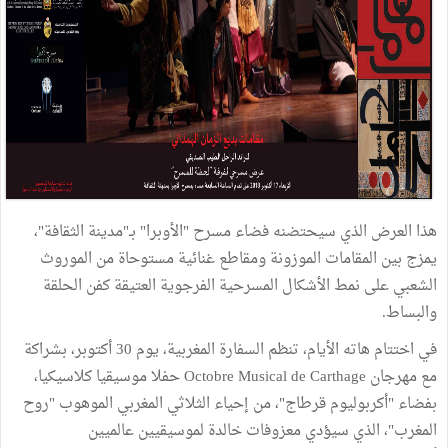
هذا العرض الذي سيحتضنه فضاء مسرح "الأوبرا" بـ"مدينة الثقافة"،
يمزج بين المقامات الموزونة ومقاطع غنائية مستوحاة من الموروث
الشعبي على نمط الأشكال المسرحية الفرجوية العتيقة كفن الحلقة
والبساط.
في اختتام هاته الأيام، تنظم السفارة المغربية، يوم 30 أكتوبر، بشراكة
مع مهرجان Octobre Musical de Carthage حفلا موسيقيا كلاسيكيا،
بفضاء "أكربوليوم قرطاج"، من إحياء الثلاثي المغربي الموهوب "روح
المغرب"، الذي سيؤدي معزوفات خالدة لموسيقيين عالميين