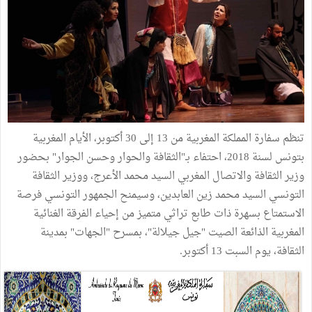
تنظم سفارة المملكة المغربية من 13 إلى 30 أكتوبر، الأيام المغربية
بتونس لسنة 2018، احتفاء بـ"الثقافة والحوار وحسن الجوار" بحضور
وزير الثقافة والاتصال المغربي السيد محمد الأعرج، ووزير الثقافة
التونسي السيد محمد زين العابدين، وسيمنح الجمهور التونسي فرصة
الاستمتاع بسهرة ذات طابع تراثي متميز من إحياء الفرقة الغنائية
المغربية الذائعة الصيت "جيل جيلالة"، بمسرح "الجهات" بمدينة
الثقافة، يوم السبت 13 أكتوبر.