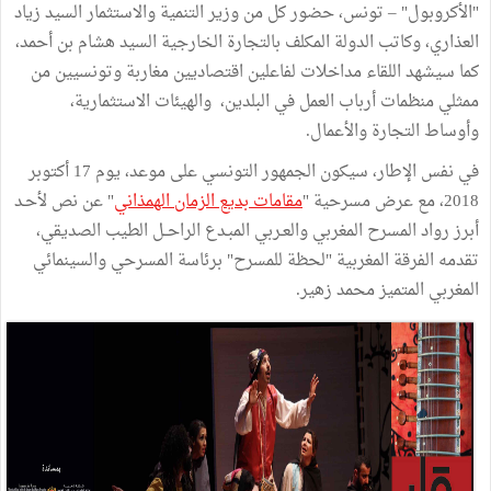
"الأكروبول" – تونس، حضور كل من وزير التنمية والاستثمار السيد زياد
العذاري، وكاتب الدولة المكلف بالتجارة الخارجية السيد هشام بن أحمد،
كما سيشهد اللقاء مداخلات لفاعلين اقتصاديين مغاربة وتونسيين من
ممثلي منظمات أرباب العمل في البلدين، والهيئات الاستثمارية،
وأوساط التجارة والأعمال.
في نفس الإطار، سيكون الجمهور التونسي على موعد، يوم 17 أكتوبر
2018، مع عرض مسرحية "
مقامات بديع الزمان الهمذاني
" عن نص لأحـد
أبرز رواد المسرح المغربي والعـربي المبـدع الراحــل الطيب الصديقي،
تقدمه الفرقة المغربية "لحظة للمسرح" برئاسة المسرحي والسينمائي
المغربي المتميز محمد زهير.