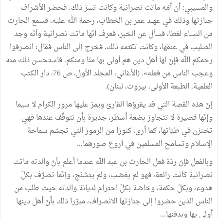
والمسيبي: أنّ أمّه ماتت نصرانية وكانت تسرّ ذلك. فحضر الأشراف
جنازتها وذلك في عهــد عمر بن الخطاب، رحمة الله عليه، فسمع الحارث
من النساء لغطا، فسأل عن الخبر، فعرف أنّها ماتت نصرانية وأنّه وجد
الصليب في عنقها، وكانت تكتمه ذلك. فخرج إلى الناس فقال: انصرفوا
رحمكم الله فإنّ لها أهل دين هم أولى بها منّا ومنكم. فاستحسن ذلك منه
وعجب الناس من فعله». (الأغاني، المجلد الأول، ص 76، دار الكتب
العلمية، الطبعة الأولى، بيروت، لبنان).
إنّ هذه القصة التي قد يقرؤها القارئ ويمرّ عليها مرور الكرام لا سيما
وإنّها قصيرة لا تتجاوز بضعة أسطر، جديرة بأن نتوقّف عندها فهي
تختزن في طيّاتها، كما أرى، كنوزا من الرموز التي تجسّم سماحة
الإسلام وتسامح المسلمين في أروع صورهما...
وبالفعل فإنّ ردّة فعل الحارث بن عبد الله عندما أعلم بأنّ والدته ماتت
نصرانية كانت رائعة، فهو لم يغضب، ولم يتشنّج، وإنّما تصرّف بكلّ
هدوء، وبكلّ حكمة، وخاصّة بكلّ احترام لديانة والدته حيث طلب من
الناس الذين حضروا إلى جنازتها الانصراف، مبرّرا ذلك بأنّ أهل دينها
أولى بها وبدفنها...