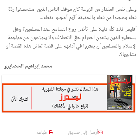
وعلى نفس المقدار من الرّوعة كان موقف الناس الذين استحسنوا ردّة
فعله وعجبوا من فعله والحقيقة أنّهم أعجبوا بفعله...
أفليس ذلك كلّه دليلا على تأصّل روح التسامح عند المسلمين؟ وهل
يستطيع الذين يدّعون احترام حقّ الاختلاف ولا يتورّعون عن مهاجمة
الإسلام والمسلمين أن يعثروا في آدابهم على قصّة تماثل هذه القصّة أو
تشابهها؟.
محمد إبراهيم الحصايري
أرسل إلى صديق
طباعة