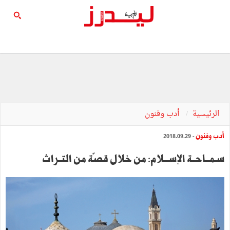
الرئيسية
أدب وفنون
أدب وفنون
- 2018.09.29
سـمـــاحــة الإســـلام: من خلال قصّة من التــراث