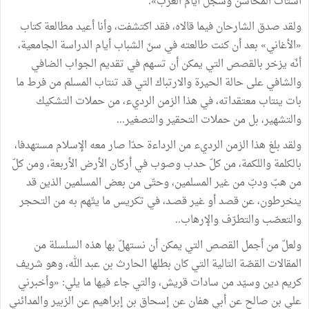
أشتات المحاسن وسجّل أيام العرب».
ولقد صدق الشارحان فيما قالاه، فقد اكتشفت، وأنا أعيد مطالعة كتاب
«الأغاني» بعد أن كنت طالعته في سنّ الشباب أيام الدراسة الجامعية،
أنّه يزخر بالقصص التي يمكن أن تسهم في تقديم الجواب الضافي
والشافي على حالة الحيرة والارتباك التي قد تنتاب المسلم من فرط ما
بات ينتاب معتقداته، في هذا الزمن الرديء، من حملات التشكيك
والتشهير، بل من حملات التحقير والتصغير...
ولقد بلغ هذا الزمن الرديء من الرداءة حدّا صار معه الإسلام مستهدفا،
بالكلمة واللكمة، من كلّ حدب وصوب في أركان الأرض الأربعة، ومن كلّ
من هبّ ودبّ من غير المسلمين، وحتّى من بعض المسلمين الذين قد
ينخرطون، عن قصد أو غير قصـد، في تكريس ما يتّهم به من التحجر
والتعصّب والتطرّف والإرهاب..
ولعلّ من أجمل القصص التي يمكن أن نستهلّ بها هذه السلسلة من
المقالات القصّة التالية التي كان بطلها الحارث بن عبد الله، وهو شريف
كريم دين وسيّد من سادات قريش، والتي جاء فيها ما يلي: «وأخبرني
علي بن صالح عن أبي هفان عن إسحاق بن إبراهيم عن الزبير والمدائني