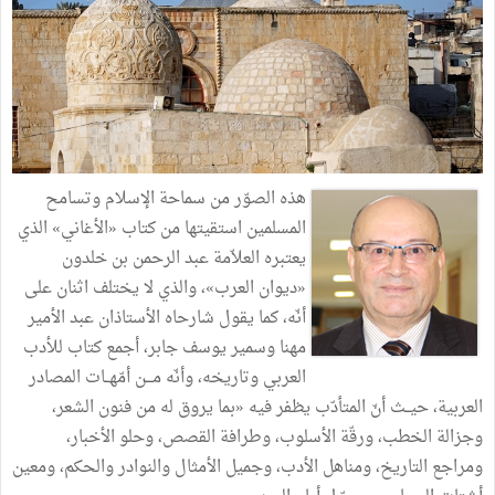
هذه الصوّر من سماحة الإسلام وتسامح
المسلمين استقيتها من كتاب «الأغاني» الذي
يعتبره العلاّمة عبد الرحمن بن خلدون
«ديوان العرب»، والذي لا يختلف اثنان على
أنّه، كما يقول شارحاه الأستاذان عبد الأمير
مهنا وسمير يوسف جابر، أجمع كتاب للأدب
العربي وتاريخه، وأنّه مـــن أمّهــات المصادر
العربية، حيــث أنّ المتأدّب يظفر فيه «بما يروق له من فنون الشعر،
وجزالة الخطب، ورقّة الأسلوب، وطرافة القصص، وحلو الأخبار،
ومراجع التاريخ، ومناهل الأدب، وجميل الأمثال والنوادر والحكم، ومعين