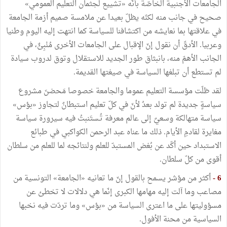
الجامعات الأجنبية الخاصّة بأنّه «تشييع لجثمان التعليم العمومي»
صحيح في جانب منه لكنّه يظلّ بعيدا عن ملامسة صميم أزمة الجامعة
في علاقتها بما نعايشه من اكتشافنا للسياسة كما انتهت إليه اليوم وطنيا
وعربيا. الأدقّ أن نقول إنّ الإقبال على الجامعات الأخرى مُنْبِئٌ، في
الجانب الأهمّ منه، بانبثاق طور الجديد للاستقلال وتوق لدروب سيادة
لم تستطع أن تبلغها السياسة في صيغتها القديمة.
لقد ظلّت مؤسسة التعليم عموما والجامعة خصوصا مَحضنَ مشروع
سياسةٍ جديدة لم تولد بعدُ لأنّ في كلّ تعليم استبطانٌ لتجاوز «بؤس»
سياسة متهالكة وسعيٌ إلى عالم معرفة تُـستَنبتُ فيه سيرورة سياسة
مغايرة لقادمِ الأيام. ذلك ما عناه عبد الرحمن الكواكبي في طبائع
الاستبداد حين أكّد عن بُغض المستبدّ للعلم ولنتائجه لما للعلم من سلطان
أقوى من كلّ سلطان.
6 -
أكثر من مؤشر يسمح بالقول إنّ ما تعانيه «الجامعة» التونسية من
مصاعب وما آلت إليه مهامها الكبرى إنّما هي دلالات لا تخطئ عن
مسؤوليتها على ما اعترى السياسة من «بؤس» وما تردّت فيه نخبها
السياسية من محنة الأفول.