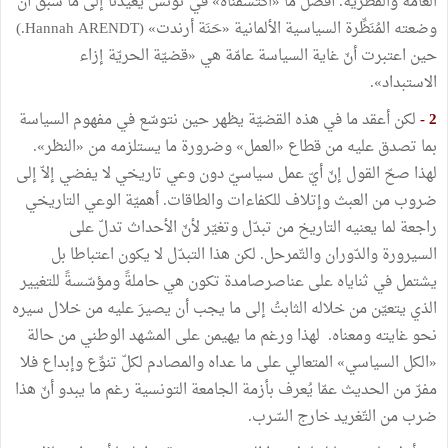
العامّة والقُطرية. أفضل ما «اكتشفناه» في تونس يُعيدنا إلى ما سبق أن
وضعته المُنَظِّرة السياسية الألمانية «حَنَة أرندت» (Hannah ARENDT.)
حين اعتبرت أنّ غاية السياسة عامّة هي «قضيّة الحريّة إزاء
الاستبداد».
2 -
لكن أعقد ما في هذه القضيّة يظهر حين نتوسّع في مفهوم السياسة
بما تصدق عليه من قطاع «العمل» وضرورة ما يستلزمه من «النظر».
لهذا صحّ القول إنّ أيّ عمل سياسيّ دون وعي تاريخي لا يفضي إلاّ إلى
ضروب من العبث وإتلاف للكفاءات والطاقات. أهميّة الوعي التاريخي
راجعة لما يعنيه التاريخ من تبدّل وتغيّر لأنّ الأحداث تدلّ على
السيرورة والدّوران والتّمرحل. لكن هذا التبدّل لا يكون اعتباطا بل
يشتمل في ثناياه على عناصرصامدة تكون هي حاملةً ومؤسّسةً للتغيير
الذي يتعيّن من خلاله الثابتُ إلى ما يجب أن يصيرَ عليه من خلال سيره
نحو غايته ومعناه. لهذا ورغم ما يهيمن على المشهد الوطني من حالة
«الكل السياسي» المتعالي على ما عداه والمصادم لكلّ تنوِّع وإبداع فلا
مفرّ من الحديث عمّا يُعرف بأزمة الجامعة التونسية رغم ما يبدو أنّ هذا
ضرب من التّغريد خارج السّرب.