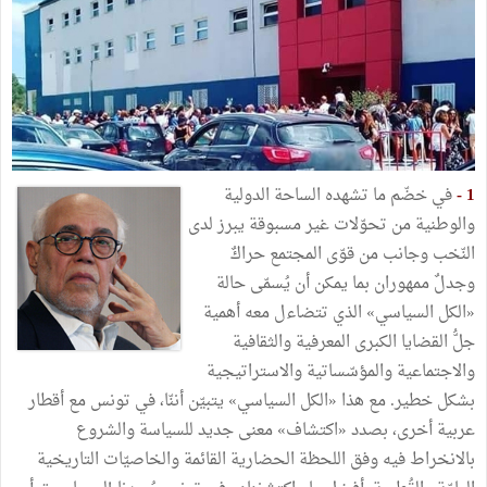
1 -
في خضّم ما تشهده الساحة الدولية
والوطنية من تحوّلات غير مسبوقة يبرز لدى
النّخب وجانب من قوّى المجتمع حراكٌ
وجدلٌ ممهوران بما يمكن أن يُسمّى حالة
«الكل السياسي» الذي تتضاءل معه أهمية
جلُّ القضايا الكبرى المعرفية والثقافية
والاجتماعية والمؤسّساتية والاستراتيجية
بشكل خطير. مع هذا «الكل السياسي» يتبيّن أننّا، في تونس مع أقطار
عربية أخرى، بصدد «اكتشاف» معنى جديد للسياسة والشروع
بالانخراط فيه وفق اللحظة الحضارية القائمة والخاصيّات التاريخية