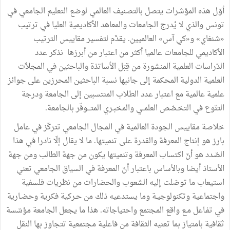
أوّل هذه المؤشرات يتصل بالتصنيف العالمي لوضع التعليم الجامعي في
تونس والذي لا يُدرج الجامعات والمعاهد الأكاديمية العليا في ترتيب
«شنغاي» و«كي آس» العالميين. يقدَّم لتفسير مقاييس الترتيب
الأكاديمي للجامعات عالميا أكثر من اعتبار من أبرزها نذكر عدد
الدّراسات العلمية المنشورة من قِبَل الأساتذة والباحثين في المجلاّت
العلمية الدولية المحكمة إلى جانبها نسبة الباحثين المحرزين على جوائز
علمية عالمية مع اعتبار عدد الطلاب المنتسبين إلى الجامعة ودرجة
التنّوع في التخـصّص العلمــي والمخبـري المتـــوفّر بالجامعة.
خلاصة مقاييس الجودة العالمية في المجال الجامعي تتركّز في عامل
بارز هو إنتاج المعرفة والقدرة على تنميتها. ما لا يقال إلّا نادرا في هذا
الصّدد هو أنّ اكتساب المعرفة وتنميتها يكون من جهة الطالب ومن جهة
الأستاذ أيضا وبالأساس باعتبار أنّ المعرفة في السياق الجامعي تعني
استيعاب ما توصّلت إليه الشعوب والحضارات من نظريات فلسفية
واجتماعية وتكنولوجيـة وما يستدعيه ذلك من حـركية فكرية وحضـارية
في تفـاعل مـع واقع المجتمع واحتياجاته. هذا ما يجعل الجامعة مؤسّسة
ثقافية بامتياز بما تعنيه الثقافة من فاعلية مجتمعية تتجاوز بها النقل