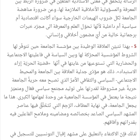
الرسالة يتحقّق في معنى الأستاذية المتعيّن في ضرورة الربط بين
المعرفة والمسؤولية الأخلاقية الملازمة لها، وعن ضرورة مناهضة
الجامعة لكل ضروب الهيمنات الخارجية سواء أكانت اقتصادية أم
سياسية أم داخلية لأنّها تحوّل العلم والمعرفة الى مجرّد خبرات
برجماتية خالية من أيّ مضمون أخلاقي وإنساني.
5 -
بهذا تتبيّن العلاقة الوطيدة بين مؤسّسة الجامعة حين تتوفّر لها
الشروط المؤسّسية المحرّكة لها وبين السياسة في فاعليتها الاجتماعية
والحضارية التي تستوعبها من غايتها في أنّها «قضيّة الحريّة إزاء
الاستبداد». ذلك هو مؤدّى جدلية العلاقة بين الجامعة والمحيط
الاجتماعي- السياسي والثقافي الأمرُ الذي تصبح معه حريةُ الجامعة
حريةً غير مشروطة لقدرتها على توليد مجتمع سياسي فعّال ومتميّز
نتيجة ما يعتمل في المؤسسة الجامعية من وحدة لمهامها الكبرى. هذا ما
يجعل الجامعة، في نهاية المطاف، الرّحِمَ التي تَتَخَلّقُ فيها عناصر
المشهد السياسي الصاعد بخصائصه ومضامينه وملامح الفاعلين فيه
بقدراتهم وآفاقهم.
لذلك فإنّ الاكتفاء بالتعليق على مشهد إقبال التونسيين للتسجيل في