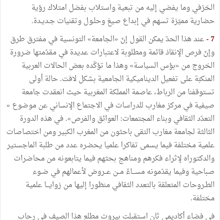
الحَرْفي وما يفضي إليه من تبعية واستلاب بفضل امتلاك رؤية
حضارية مميّزة تسهم في إبداع صيغ وحلـول وتقنيات جـديـدة.
7 -
عند هذا الحدّ يمكن القول إنّ «الجامعة» التونسية في مفترق طرق
وإنّ فرص الإنقاذ قائمة ومطلوبة لاعتبارات عديدة في مقدّمتها ضرورة
الخروج من «بؤس السياسة» وهذا ما تؤكّده بعض الحالات العربية
المنكبّة على تفعيل الديناميكية الجامعية بشكل لافت. حالة أولى
تستوقفنا من الرباط، عاصمة المملكة المغربية حيث انعقدت جامعة
صيفية في مركز مغارب للدراسات في الاجتماع الإنساني عن موضوع «
التعدّد الثقافي وبناء المجتمعات: العوائق والفرص». في هذه الدورة
الثالثة لجامعة مغارب التقى باحثون من المغرب الكبير ومن اختصاصات
علمية مختلفة فيما يسمى تفاكرا علميا يحضره عدد من طلبة الماجستير
والدكتوراه لإثراء فكرهم ومناهج بحثهم فيما يتابعونه من محاضرات
صباحية وفيما يقدّمونه مســـاءً مــن عــروض لأعمالهم في ضـوء
الطـروحات المتعلقة بالتعدد الثقافي منظورا إليها من زوايـــا علمية
مختلفة.
في فضاء أكاديمي ثان استقبلت بيروت مطلع هذا الصيف في رحاب