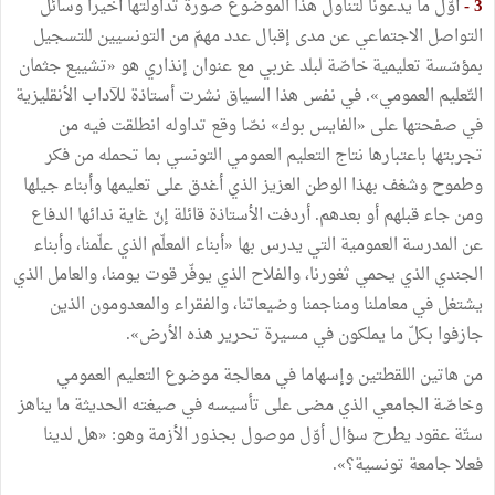
3 -
أوّل ما يدعونا لتناول هذا الموضوع صورة تداولتها أخيرا وسائل
التواصل الاجتماعي عن مدى إقبال عدد مهمّ من التونسيين للتسجيل
بمؤسّسة تعليمية خاصّة لبلد غربي مع عنوان إنذاري هو «تشييع جثمان
التّعليم العمومي». في نفس هذا السياق نشرت أستاذة للآداب الأنقليزية
في صفحتها على «الفايس بوك» نصّا وقع تداوله انطلقت فيه من
تجربتها باعتبارها نتاج التعليم العمومي التونسي بما تحمله من فكر
وطموح وشغف بهذا الوطن العزيز الذي أغدق على تعليمها وأبناء جيلها
ومن جاء قبلهم أو بعدهم. أردفت الأستاذة قائلة إنّ غاية ندائها الدفاع
عن المدرسة العمومية التي يدرس بها «أبناء المعلّم الذي علّمنا، وأبناء
الجندي الذي يحمي ثغورنا، والفلاح الذي يوفّر قوت يومنا، والعامل الذي
يشتغل في معاملنا ومناجمنا وضيعاتنا، والفقراء والمعدومون الذين
جازفوا بكلّ ما يملكون في مسيرة تحرير هذه الأرض».
من هاتين اللقطتين وإسهاما في معالجة موضوع التعليم العمومي
وخاصّة الجامعي الذي مضى على تأسيسه في صيغته الحديثة ما يناهز
ستّة عقود يطرح سؤال أوّل موصول بجذور الأزمة وهو: «هل لدينا
فعلا جامعة تونسية؟».