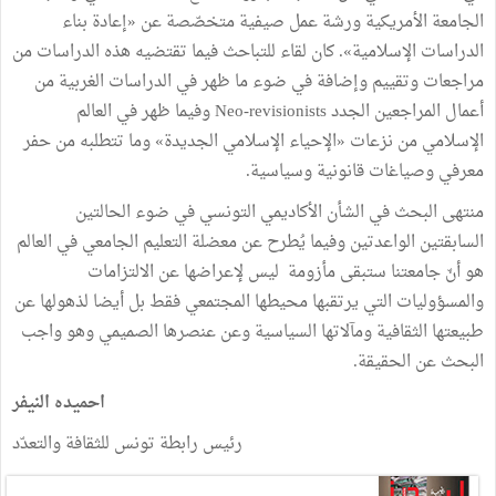
الجامعة الأمريكية ورشة عمل صيفية متخصّصة عن «إعادة بناء
الدراسات الإسلامية». كان لقاء للتباحث فيما تقتضيه هذه الدراسات من
مراجعات وتقييم وإضافة في ضوء ما ظهر في الدراسات الغربية من
أعمال المراجعين الجدد Neo-revisionists وفيما ظهر في العالم
الإسلامي من نزعات «الإحياء الإسلامي الجديدة» وما تتطلبه من حفر
معرفي وصياغات قانونية وسياسية.
منتهى البحث في الشأن الأكاديمي التونسي في ضوء الحالتين
السابقتين الواعدتين وفيما يُطرح عن معضلة التعليم الجامعي في العالم
هو أنّ جامعتنا ستبقى مأزومة ليس لإعراضها عن الالتزامات
والمسؤوليات التي يرتقبها محيطها المجتمعي فقط بل أيضا لذهولها عن
طبيعتها الثقافية ومآلاتها السياسية وعن عنصرها الصميمي وهو واجب
البحث عن الحقيقة.
احميده النيفر
رئيس رابطة تونس للثقافة والتعدّد