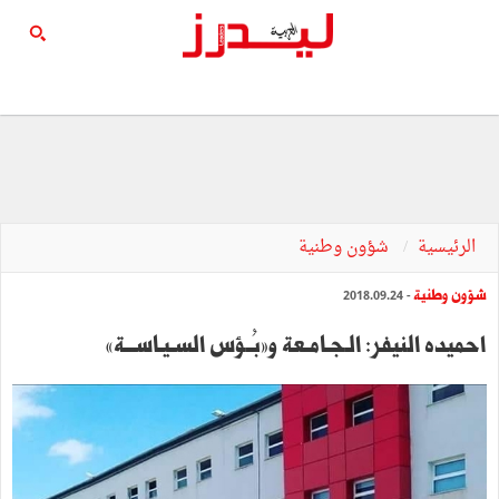
الرئيسية
شؤون وطنية
شؤون وطنية
- 2018.09.24
احميده النيفر: الـجـامـعة و»بُــؤس السـيـاســـة«