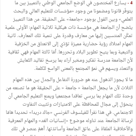
4 -
يسارع المختصون في الوضع الجامعي الوطني بالتمييز بين ما
يتوفّر قانونا ومضمونا من وجود «مؤسّسات للتعليم العالي والبحث
العلمي» وبين القول بوجود «جامعة» على الحقيقة. من هذا التمييز
يتّضح أنّ الجامعة هي مؤسّسة ذات هيكلية ثلاثية المهام: الأولى علمية
تمكّن المنتسبين إليها من معارف وقدرة على تنمية تلك المعارف. ثانية
المهام امتلاك رؤية حضارية مميزة تؤدّي إلى الانعتاق من الحَرْفية
والتبعية وبما يتيح تطوير البلاد وتحررها. أمّا ثالثة المهام فهي ثقافية
لأنّ الجامعة مدرسة تفكير ومخبر آراء بما يرسخ تقاليد التّعايش
والتعدّد ويسهم في نموّ المجتمع بالمعنى الواسع للكلمة.
ما لا يجوز الذهول عنه هو ضرورة التفاعل والجدل بين هذه المهام
الثلاث لأن ما يجعل الجامعة « جامعة « على الحقيقة هو ما تصنعه من
وحدة تلك المهام بما يرسي تعاقدا مجتمعيا ويمنع التعليم الجامعي أن
يتحوّل إلى مجال للمحافظة على الامتيازات وتثبيت التفاوت
الاجتماعي. في هذا نقرأ للفيلسوف الفرنسي «جاك دريدا» تحديدا هامّا
لرسالة الجامعة عند تناوله موضوع «إنسانيات الغد» والمهام المعرفية
والأخلاقية الملقاة على عاتق الجامعة وأساتذتها. أهمّ عنصر في تلك