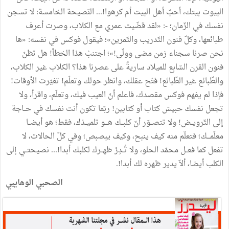
البيوت بيتك، أحبّ أهل البيت أم كرهوا!... النّصيحة الخامسة: لا تسجن
نفسك في الزّمان؛ -: «لقد قضّيت عمري مع الكلاب، وصرت أعرف
طبائعها، وكلّ فنون التّدريب والتّمرين»؛ فيقول فوكس في نفسه: «ها
نحن صرنا سجناء زمن مضى وولّى!»؛ اجتنبْ هذا الخطأ! هل تظنّ
فنون القرن السّابع للميلاد ساريةً على عصرنا هذا؟ الكلاب غير الكلاب،
والطّبائع غير الطّبائع! فتّح عقلك، وانظر حولك وتعلّم! تغيّرت الأوقات!
فإذا لم يفهم فوكس مقصدك، فاعلم أنّ العيب فيك، وتعلّم، واقرأ، ولا
تجعل نفسك حبيسَ كتاب أو كتابين! ربّما تكون أنت نفسك في حــاجة
إلى التّرويــض! ولا تتصــوّر أنّ كلبــك هـــو تلميــذك، فقط؛ هو أيضــا
معلّمـــك؛ فتعلّم منه كيف ينبح، وكيف يبصبص؛ وفي كلّ الحالات، لا
تفعل كما فعــل محمّد الحلو، ولا تُــدِرْ ظهــرك لكلبك أبدا!... نصيحتــي إلى
الكلب أيضا، ألاّ يدير ظهره لك أبدا!.
الصحبي الوهايبي