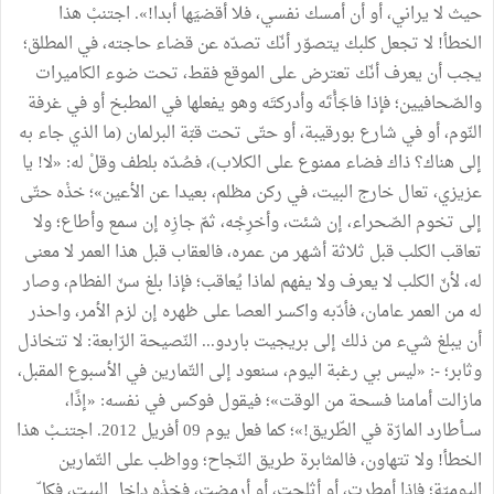
حيث لا يراني، أو أن أمسك نفسي، فلا أقضيَها أبدا!». اجتنبْ هذا
الخطأ! لا تجعل كلبك يتصوّر أنّك تصدّه عن قضاء حاجته، في المطلق؛
يجب أن يعرف أنّك تعترض على الموقع فقط، تحت ضوء الكاميرات
والصّحافيين؛ فإذا فاجَأْتَه وأدركتَه وهو يفعلها في المطبخ أو في غرفة
النّوم، أو في شارع بورقيبة، أو حتّى تحت قبّة البرلمان (ما الذي جاء به
إلى هناك؟ ذاك فضاء ممنوع على الكلاب)، فصُدّه بلطف وقلْ له: «لا! يا
عزيزي، تعال خارج البيت، في ركن مظلم، بعيدا عن الأعين»؛ خذْه حتّى
إلى تخوم الصّحراء، إن شئت، وأخرِجْه، ثمّ جازِه إن سمع وأطاع؛ ولا
تعاقب الكلب قبل ثلاثة أشهر من عمره، فالعقاب قبل هذا العمر لا معنى
له، لأنّ الكلب لا يعرف ولا يفهم لماذا يُعاقب؛ فإذا بلغ سنّ الفطام، وصار
له من العمر عامان، فأدّبه واكسر العصا على ظهره إن لزم الأمر، واحذر
أن يبلغ شيء من ذلك إلى بريجيت باردو... النّصيحة الرّابعة: لا تتخاذل
وثابر؛ -: «ليس بي رغبة اليوم، سنعود إلى التّمارين في الأسبوع المقبل،
مازالت أمامنا فسحة من الوقت»؛ فيقول فوكس في نفسه: «إذًا،
ســأطارد المارّة في الطّريق!»؛ كما فعل يوم 09 أفريل 2012. اجتنــبْ هذا
الخطأ! ولا تتهاون، فالمثابرة طريق النّجاح؛ وواظب على التّمارين
اليوميّة؛ فإذا أمطرت، أو أثلجت، أو أرمضت، فخذْه داخل البيت، فكلّ