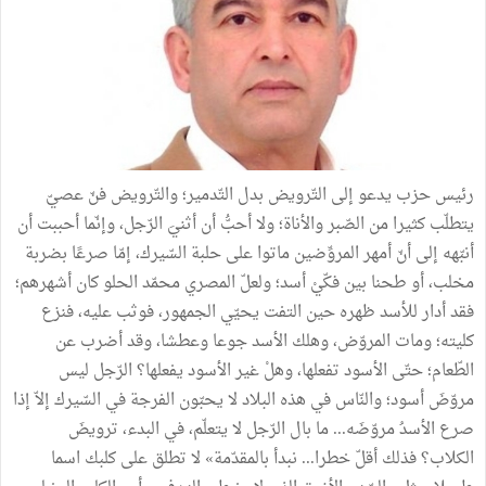
رئيس حزب يدعو إلى التّرويض بدل التّدمير؛ والتّرويض فنّ عصيّ
يتطلّب كثيرا من الصّبر والأناة؛ ولا أحبُّ أن أثنيَ الرّجل، وإنّما أحببت أن
أنبّهه إلى أنّ أمهر المروِّضين ماتوا على حلبة السّيرك، إمّا صرعًا بضربة
مخلب، أو طحنا بين فكّيْ أسد؛ ولعلّ المصري محمّد الحلو كان أشهرهم؛
فقد أدار للأسد ظهره حين التفت يحيّي الجمهور، فوثب عليه، فنزع
كليته؛ ومات المروّض، وهلك الأسد جوعا وعطشا، وقد أضرب عن
الطّعام؛ حتّى الأسود تفعلها، وهلْ غير الأسود يفعلها؟ الرّجل ليس
مروّضَ أسود؛ والنّاس في هذه البلاد لا يحبّون الفرجة في السّيرك إلاّ إذا
صرع الأسدُ مروّضَه... ما بال الرّجل لا يتعلّم، في البدء، ترويضَ
الكلاب؟ فذلك أقلّ خطرا... نبدأ بالمقدّمة» لا تطلق على كلبك اسما