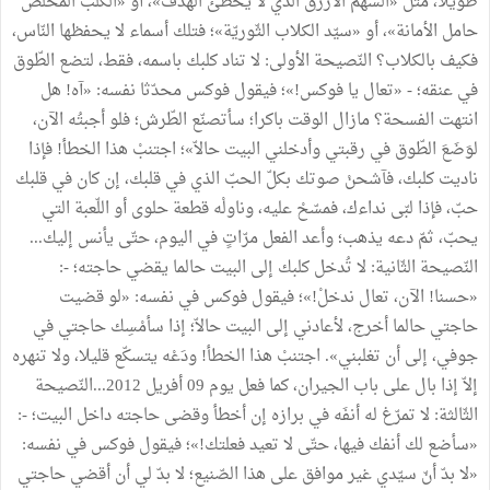
طويلا، مثل «السّهم الأزرق الذي لا يخطئ الهدف»، أو «الكلب المخلص
حامل الأمانة»، أو «سيّد الكلاب الثّوريّة»؛ فتلك أسماء لا يحفظها النّاس،
فكيف بالكلاب؟ النّصيحة الأولى: لا تناد كلبك باسمه، فقط، لتضع الطّوق
في عنقه؛ - «تعال يا فوكس!»؛ فيقول فوكس محدّثا نفسه: «آه! هل
انتهت الفسحة؟ مازال الوقت باكرا؛ سأتصنّع الطّرش؛ فلو أجبتُه الآن،
لوَضَعَ الطّوق في رقبتي وأدخلني البيت حالاّ»؛ اجتنبْ هذا الخطأ! فإذا
ناديت كلبك، فآشحنْ صوتك بكلّ الحبّ الذي في قلبك، إن كان في قلبك
حبّ، فإذا لبّى نداءك، فمسّحْ عليه، وناولْه قطعة حلوى أو اللّعبة التي
يحبّ، ثمّ دعه يذهب؛ وأعد الفعل مرّاتٍ في اليوم، حتّى يأنس إليك...
النّصيحة الثّانية: لا تُدخل كلبك إلى البيت حالما يقضي حاجته؛ -:
«حسنا! الآن، تعال ندخلْ!»؛ فيقول فوكس في نفسه: «لو قضيت
حاجتي حالما أخرج، لأعادني إلى البيت حالاّ؛ إذا سأمْسِك حاجتي في
جوفي، إلى أن تغلبني». اجتنبْ هذا الخطأ! ودَعْه يتسكّع قليلا، ولا تنهره
إلاّ إذا بال على باب الجيران، كما فعل يوم 09 أفريل 2012...النّصيحة
الثّالثة: لا تمرّغ له أنفَه في برازه إن أخطأ وقضى حاجته داخل البيت؛ -:
«سأضع لك أنفك فيها، حتّى لا تعيد فعلتك!»؛ فيقول فوكس في نفسه:
«لا بدّ أنّ سيّدي غير موافق على هذا الصّنيع؛ لا بدّ لي أن أقضي حاجتي