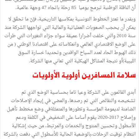
أنّ الناقلة الوطنية تبرمج يوميا 85 رحلة باتجاه 47 وجهة عالمية.
وبقدر ما تعتز الخطوط التونسية بمكاسبها التاريخية، فإنّ ما تحقّق لا
يمكن أن يحجب الصعوبات العملياتية والمالية التي تواجهها الشركة منذ
سنة 2010 والتي خلفت أضرارا عميقة سواء جرّاء التغيّرات التي طرأت
على الوضع الاقتصادي العالمي وانعكاساته على اقتصادنا الوطني ( من
ذلك الهبوط الحاد لعدد السياح الوافدين وتحديدا خسارة السوق
الليبية)أو نتيجة المشاكل الهيكلية التي تعاني منها الشركة.
سلامة المسافرين أولوية الأولويات
أبدى القائمون على الشركة وعيا تاما بحساسية الوضع الذي تم
تشخيصه والنقائص التي تم رصدها، والمضي في إيجاد الإصلاحات
الضامنة لديمومة المؤسسة وتطورها والمتمثلةفي وضع مخطط تأهيل
وإصلاح 2017-2020 يقوم أساسا على التخفيض في الكلفة ودعم
الأسطول وتحسين المنتوج والخدمات والمرتبط، من حيث إشكالية
انتظام توقيت الرحلات،بالوضعية الحالية للأسطول التي دفعت بالشركة