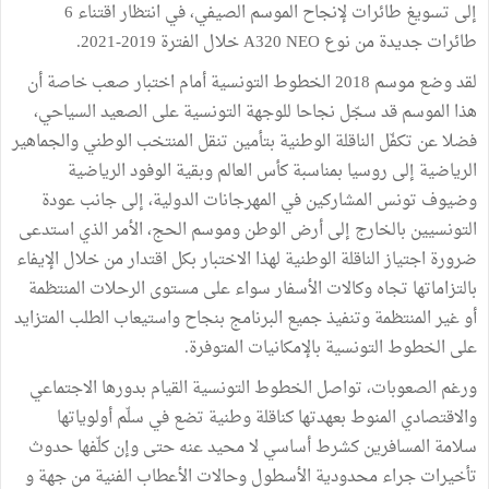
إلى تسويغ طائرات لإنجاح الموسم الصيفي، في انتظار اقتناء 6
طائرات جديدة من نوع A320 NEO خلال الفترة 2019-2021.
لقد وضع موسم 2018 الخطوط التونسية أمام اختبار صعب خاصة أن
هذا الموسم قد سجّل نجاحا للوجهة التونسية على الصعيد السياحي،
فضلا عن تكفّل الناقلة الوطنية بتأمين تنقل المنتخب الوطني والجماهير
الرياضية إلى روسيا بمناسبة كأس العالم وبقية الوفود الرياضية
وضيوف تونس المشاركين في المهرجانات الدولية، إلى جانب عودة
التونسيين بالخارج إلى أرض الوطن وموسم الحج، الأمر الذي استدعى
ضرورة اجتياز الناقلة الوطنية لهذا الاختبار بكل اقتدار من خلال الإيفاء
بالتزاماتها تجاه وكالات الأسفار سواء على مستوى الرحلات المنتظمة
أو غير المنتظمة وتنفيذ جميع البرنامج بنجاح واستيعاب الطلب المتزايد
على الخطوط التونسية بالإمكانيات المتوفرة.
ورغم الصعوبات، تواصل الخطوط التونسية القيام بدورها الاجتماعي
والاقتصادي المنوط بعهدتها كناقلة وطنية تضع في سلّم أولوياتها
سلامة المسافرين كشرط أساسي لا محيد عنه حتى وإن كلّفها حدوث
تأخيرات جراء محدودية الأسطول وحالات الأعطاب الفنية من جهة و