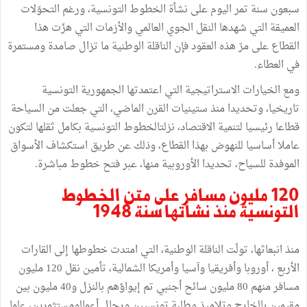
سبعون سنة تمر اليوم على نشأة الخطوط التونسية، ورغم التحوّلات
العميقة التي شهدها النقل الجوي العالمي والأزمات التي هزّت هذا
القطاع على مرّ هذه العقود فإن الناقلة الوطنية ما تزال صامدة ومستمرة
في العطاء.
ومع الخيارات الاستراتيجية التي اعتمدتها الجمهورية التونسية
تاريخيا، وتحديدا منذ ستينيات القرن الماضي، التي جعلت من السياحة
قطاعا رئيسيا لتنمية الاقتصاد، نزلتالخطوط التونسية بكامل ثقلها لتكون
عاملا أساسيا للنهوض بهذا القطاع، وذلك عن طريق استكشاف الأسواق
الموفدة للسياح، تحديدا الأوروبية منها، عبر فتح خطوط مباشرة.
120 مليون مسافر على متن الخطوط
التونسية منذ نشأتها سنة 1948
منذ انبعاثها، تولّت الناقلة الوطنية، التي امتدت خطوطها إلى القارات
الأربع ، أوروبا وأفريقيا وآسيا وأمريكا الشمالية، تأمين نقل 120 مليون
مسافر منهم 80 مليون سائح أجنبي تم إيواؤهم بالنزل و40 مليون بين
مقيمين بالخارج وتلاميذ وطلبة تونسيين ورجال أعمالومستثمرين، علما