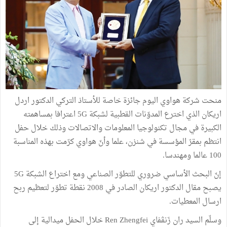
منحت شركة هواوي اليوم جائزة خاصة للأستاذ التركي الدكتور اردل
اريكان الذي اخترع المدوّنات القطبية لشبكة 5G اعترافا بمساهمته
الكبيرة في مجال تكنولوجيا المعلومات والاتصالات وذلك خلال حفل
انتظم بمقرّ المؤسسة في شنزن، علما وأنّ هواوي كرّمت بهذه المناسبة
100 عالما ومهندسا.
إنّ البحث الأساسي ضروري للتطوّر الصناعي ومع اختراع الشبكة 5G
يصبح مقال الدكتور اريكان الصادر في 2008 نقطة تطوّر لتعظيم ربح
ارسال المعطيات.
وسلّم السيد ران زَنڨفاي Ren Zhengfei خلال الحفل ميدالية إلى