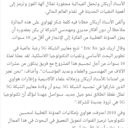
الأستاذ أريكان وتحمل الميدالية محفورة تمثّال آلهة الفوز وترمز إلى
أهميّة التقنيات الحديثة في تقدّم العالم الحالي.
وألقى الأستاذ أريكان خطابا فيه كلمة شكر لهواوي على هذه الجائزة
ملاحظا أن دون أفكار مديري ومهندسي الشركة لن يكن بمقدوره أن
يمرّر المدوّنة القطبية من الفكرة إلى الإنجاز في أقلّ من 10 سنوات.
وقال اريك شو: Eric Xu " تتبع معايير الشبكة 5G رغبة عالمية في
تطوير البحث الأساسي وتقنيات التكنولوجيا اللاسلكية. لقد عملنا لمدّة
10 سنوات من أجل تجسيم هذا المشروع مع فريق يتكوّن من عشرات
الآلاف من المهندسين والعلماء وعديد المؤسّسات". وأضاف: "نحن نعبّر
عن امتناننا للأستاذ أريكان وزملائه علماء الأكاديمية وإطارات هواوي
الذين شاركوا في تجسيد الشبكة 5G. يبدو أن ولادة معايير الشبكة 5G
تمثّل نقطة انطلاق نحو جيل جديد. سنواصل جهدنا لنؤكّد أنّ تكنولوجيا
5G هي ثروة جديدة للشركة."
وفي 2010 اعترفت هواوي بإمكانيات المدوّنة القطبية لتحسين
تكنولوجيا ترميز القنوات لتمويل التعميق في البحوث في هذا المجال