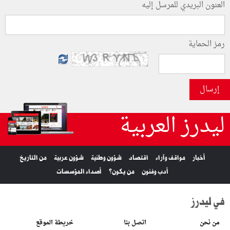
العنون البريدي للمرسل إليه
رمز الحماية
إرسال
ليدرز العربية
أخبار
مواقف وآراء
اقتصاد
شؤون وطنية
شؤون عربية
من التاريخ
أدب وفنون
من يكون؟
أصداء المؤسسات
في ليدرز
من نحن
اتصل بنا
خريطة الموقع