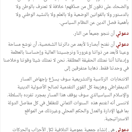
والضحك على ذقون كل من صدَّقهم! خلافة لا تعترف بالوطن ولا
بالدستور ولا بالقوانين الوضعية ولا بالعلم ولا بالنشيد الوطني ولا
بأهمية فصل الدين عن النظام السياسي.
دعوتي
أن ننجو جميعاً من النار.
دعوتي
أن نفتح أبصارنا لأبعد من دائرتنا الشخصية، أن نوسّع مساحة
وعينا لأبعد من ذواتنا وغرورنا ونرجسيتنا العالية وإحساسنا بالعظمة
وإدعائنا أننا نمتلك الحقيقة المطلقة. نحن لا نمتلك شيئا وقوتنا وخلاصنا
في وحدتنا فقط. ذهابنا متفرقين إلى
الانتخابات الرئاسية والتشريعية سوف يسرِّع بإجهاض المسار
الديمقراطي وهزيمة كل القوى التقدمية لصالح الأصولية الدينية
والإسلام السياسيالذي سوف يوقف هذا المسار بمجرد تفرده بالسلطة.
لاننسى أنه اغتنم هذه السنوات الثماني للتغلغل في كل مفاصل الدولة
بما فيها الإدارة والعدل والحكم المحلي وغيرذلك من المواقع
الاستراتيجية.
دعوتي
هي إنشاء جمعية عمومية ائتلافية لكل الأحزاب والحركات