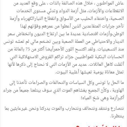
عاش المواطنون ، خلال هذه الصائفة بالذات ، على وَقعِ العديد من
الانقطاعات والأزمات، مثل أزمة الدواء وتدنّي مستوى الخدمات
الصحية، واختفاء الحليب من الأسواق وانقطاع التيارالكهرباء وأزمة
تأخر جرايات المتقاعدين الذين أعطوا من عمرهم وقوَّتهم لهذا
الوطن،وأزمات اقتصادية عديدة ما بين ارتفاع الديون وانخفاض سعر
الدينار والاحتياطي من العملة الصعبة وبين تضخم مالي لم تعشه تونس
منذ التسعينيات. ولقد اكتسح اللون الأحمرأيضا أكثر من 75 بالمائة من
الحسابات البنكية للمواطنيين جرّاء تراكم القروض الاستهلاكية التي
أثقلت كاهل العائلات. عديد من الأزمات التي لا نحتاج إلى ذكرها لأنها
تمثل معاناة يومية تعيشها أغلبية البيوت.
ما الحل يا تونس وكل السياسات والتحالفات والصراعات تأخذنا إلى
الهاوية ، وكأنّ الجميع يغشاهم الموت الذي سوف يبتلعنا جميعاً من جراء
أكبرأزمة وهي شحّ المياه!
نتصارع وننتقد ونتحالف ونتحارب والموت يدركنا ونحن غيرعابئين بما
ينتظرنا.