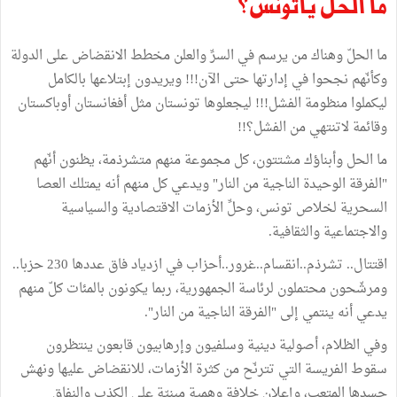
ما الحلّ ياتونس؟
ما الحلّ وهناك من يرسم في السرِّ والعلن مخطط الانقضاض على الدولة
وكأنّهم نجحوا في إدارتها حتى الآن!!! ويريدون إبتلاعها بالكامل
ليكملوا منظومة الفشل!!! ليجعلوها تونستان مثل أفغانستان أوباكستان
وقائمة لاتنتهي من الفشل؟!!
ما الحل وأبناؤك مشتتون، كل مجموعة منهم متشرذمة، يظنون أنّهم
"الفرقة الوحيدة الناجية من النار" ويدعي كل منهم أنه يمتلك العصا
السحرية لخلاص تونس، وحلِّ الأزمات الاقتصادية والسياسية
والاجتماعية والثقافية.
اقتتال.. تشرذم..انقسام..غرور..أحزاب في ازدياد فاق عددها 230 حزبا..
ومرشّحون محتملون لرئاسة الجمهورية، ربما يكونون بالمئات كلّ منهم
يدعي أنه ينتمي إلى "الفرقة الناجية من النار".
وفي الظلام، أصولية دينية وسلفيون وإرهابيون قابعون ينتظرون
سقوط الفريسة التي تترنّح من كثرة الأزمات، للانقضاض عليها ونهش
جسدها المتعب، وإعلان خلافة وهمية مبنيّة على الكذب والنفاق