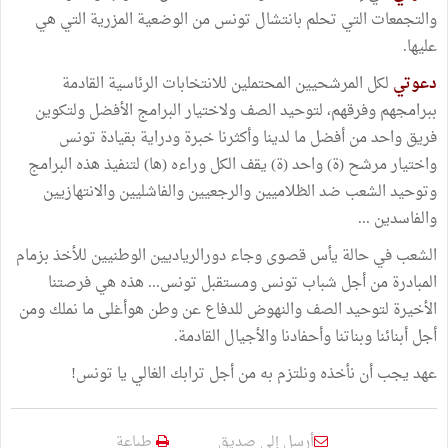
والتجمعات التي تحلم بانتشال تونس من الوضعية المزرية التي هي
عليها.
دعوتي
لكل المرشحيين المحتملين للانتخابات الرئاسية القادمة
ببرامجهم وفرقهم، لتوحيد الصف ولاختيار البرامج الأفضل ولتكوين
فريق واحد من أفضل ما لدينا وأكثرنا خبرة ودراية بقيادة تونس
واختيار مرشح (ة) واحد (ة) يقف الكل وراءه (ها) لتنفيذ هذه البرامج
وتوحيد الشعب ضد الظلاميين والرجعيين والفاشليين والانتهازيين
والفاسدين ...
الشعب في حالة يأس قصوى وجاء دورالرياديين الوطنيين للأخذ بزمام
المبادرة من أجل شباب تونس ومستقبل تونس... هذه هي فرصتنا
الأخيرة لتوحيد الصف والنهوض للدفاع عن وطن هوأغلى ما نملك ومن
أجل أبنائنا وبناتنا وأحفادنا والأجيال القادمة.
عهد يجب أن نأخذه ونلتزم به من أجل ترابك الغالي يا تونس!
أرسل إلى صديق
طباعة