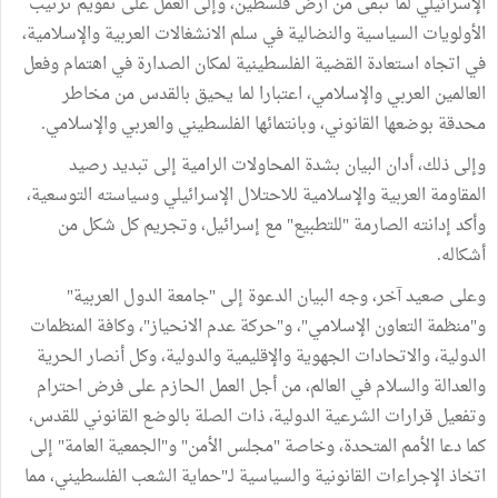
الإسرائيلي لما تبقى من ارض فلسطين، وإلى العمل على تقويم ترتيب
الأولويات السياسية والنضالية في سلم الانشغالات العربية والإسلامية،
في اتجاه استعادة القضية الفلسطينية لمكان الصدارة في اهتمام وفعل
العالمين العربي والإسلامي، اعتبارا لما يحيق بالقدس من مخاطر
محدقة بوضعها القانوني، وبانتمائها الفلسطيني والعربي والإسلامي.
وإلى ذلك، أدان البيان بشدة المحاولات الرامية إلى تبديد رصيد
المقاومة العربية والإسلامية للاحتلال الإسرائيلي وسياسته التوسعية،
وأكد إدانته الصارمة "للتطبيع" مع إسرائيل، وتجريم كل شكل من
أشكاله.
وعلى صعيد آخر، وجه البيان الدعوة إلى "جامعة الدول العربية"
و"منظمة التعاون الإسلامي"، و"حركة عدم الانحياز"، وكافة المنظمات
الدولية، والاتحادات الجهوية والإقليمية والدولية، وكل أنصار الحرية
والعدالة والسلام في العالم، من أجل العمل الحازم على فرض احترام
وتفعيل قرارات الشرعية الدولية، ذات الصلة بالوضع القانوني للقدس،
كما دعا الأمم المتحدة، وخاصة "مجلس الأمن" و"الجمعية العامة" إلى
اتخاذ الإجراءات القانونية والسياسية لـ"حماية الشعب الفلسطيني، مما