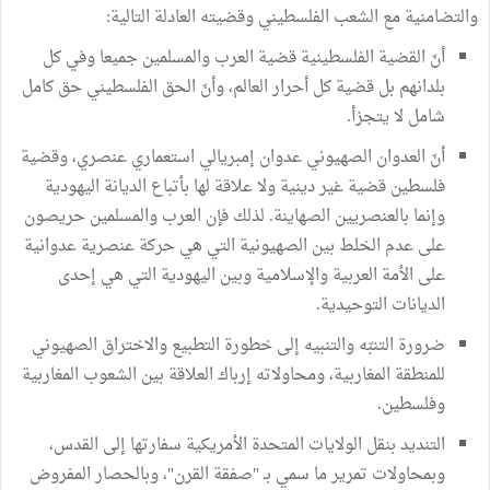
والتضامنية مع الشعب الفلسطيني وقضيته العادلة التالية:
أنّ القضية الفلسطينية قضية العرب والمسلمين جميعا وفي كل
بلدانهم بل قضية كل أحرار العالم، وأنّ الحق الفلسطيني حق كامل
شامل لا يتجزأ.
أنّ العدوان الصهيوني عدوان إمبريالي استعماري عنصري، وقضية
فلسطين قضية غير دينية ولا علاقة لها بأتباع الديانة اليهودية
وإنما بالعنصريين الصهاينة. لذلك فإن العرب والمسلمين حريصون
على عدم الخلط بين الصهيونية التي هي حركة عنصرية عدوانية
على الأمة العربية والإسلامية وبين اليهودية التي هي إحدى
الديانات التوحيدية.
ضرورة التنبّه والتنبيه إلى خطورة التطبيع والاختراق الصهيوني
للمنطقة المغاربية، ومحاولاته إرباك العلاقة بين الشعوب المغاربية
وفلسطين.
التنديد بنقل الولايات المتحدة الأمريكية سفارتها إلى القدس،
وبمحاولات تمرير ما سمي بـ "صفقة القرن"، وبالحصار المفروض