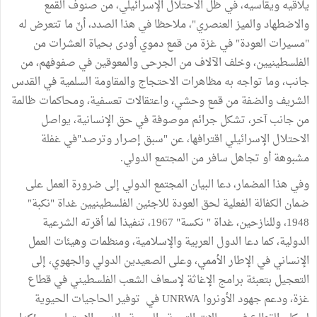
يلاقيه ويقاسيه، في ظل الاحتلال الإسرائيلي، من صنوف القمع
والاضطهاد والميز العنصري"، ملاحظا في هذا الصدد، أنّ ما تتعرض له
"مسيرات العودة" في غزة من قمع دموي أودى بحياة العشرات من
الفلسطينيين، وخلف الآلاف من الجرحى والمعوقين في صفوفهم، من
جانب، وما تواجه به مظاهرات الاحتجاج والمقاومة السلمية في القدس
الشريف والضفة من قمع وحشي، واعتقالات تعسفية، ومحاكمات ظالمة
من جانب آخر، تشكل جرائم موصوفة في حق الإنسانية، يواصل
الاحتلال الإسرائيلي اقترافها، عن "سبق إصرار وترصد"في غفلة
مشبوهة أو تجاهل سافر من المجتمع الدولي.
وفي هذا المضمار، دعا البيان المجتمع الدولي إلى ضرورة العمل على
ضمان الكفالة الفعلية لحق العودة للاجئين الفلسطينيين غداة "نكبة"
1948، وللنازحين، غداة " نكسة" 1967، تنفيذا لما أقرته الشرعية
الدولية، كما دعا الدول العربية والإسلامية، ومنظمات وهيئات العمل
الإنساني في الإطار الأممي، وعلى الصعيدين الدولي والجهوي، إلى
التعجيل بتعبئة برامج الإغاثة لإسعاف الشعب الفلسطيني في قطاع
غزة، ودعم جهود الأونروا UNRWA في توفير الحاجيات الحيوية