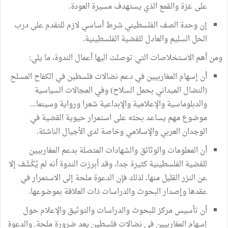
على غزة والقمع الذي يستهدف مسيرة العودة.
إن وحدة الصف الفلسطيني شرط أساسي لازم للتقدم على درب
الحل السليم والعادل للقضية الفلسطينية.
ومن أهم الاستخلاصات التي توصلت اليها أعمال الندوة، ما يلي:
أن إسهام المغاربيين في دعم نضالات فلسطين في الكفاح المسلح
(النضال الميداني بحمل السلاح) وفي المجالات السياسية
والدبلوماسية والإعلامية والإبداعية شعرا ورواية وسينما...
موضوع مهم يساعد بحثه على استمرار حيوية القضية في
الوجدان العربي والإسلامي وخاصة لدى الأجيال الناشئة.
أن المعلومات والوثائق والشهادات المتصلة بدعم المغاربيين
للقضية الفلسطينية كثيرة جدا، وقد أبرزت الندوة أنه لم يُكْشَف إلا
عن النزر القليل منها، لذلك فإن الدعوة ملحة إلى الاستمرار في
عقدها وإصدار البحوث والدراسات ذات العلاقة بموضوعها.
أن تأسيس مركز للبحوث والدراسات والتوثيق والإعلام حول
إسهام المغاربيين في نضالات فلسطين يعد ضرورة ملحة. والدعوة