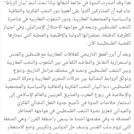
هذا وقد أصدرت الندوة في خاتمة أشغالها بيانا تحت اسم "بيان الرباط"
جاء فيه أن المشاركين أكدوا على أهمية دور النخب الفكرية والثقافية
والسياسية والمجتمعية المغاربية، ودور الشعوب المغاربية في مناصرة
الشعب الفلسطيني ودعمه في مواجهة الاحتلال الإسرائيلي، وفي اجتياز
الظرفية الدقيقة، بمتغيراتها الدولية والإقليمية والمحلية التي تجتازها
القضية الفلسطينية الآن.
وبعد أن أبرز العمق التاريخي للعلاقات المغاربية مع فلسطين والقدس
واستمرارية التفاعل والتعاضد الكفاحي بين الشعوب والنخب المغاربية
وبين الشعب الفلسطيني ونخبه في مختلف مراحل التاريخ، وتنوّع
وتوثّق الروابط النضالية بين حركات التحرير المغاربية وحركة التحرر
الفلسطيني، دعا البيان النخب الفكرية والثقافية والسياسية والمجتمعية
والإعلامية في ربوع المغرب والمشرق العربيين والعالم الإسلامي إلى
استثمار خلاصات الندوة في تأجيج جذوة الفعل النضالي الفكري
والميداني لتعزيز نصرة الشعب الفلسطيني في مواجهة المخاطر
المحدقة به وفي مقدمتها اجندة ما يسمى بـ"صفقة القرن"، وهي الصفقة
التي تروم سلب القدس ونسف حل الدولتين وتكريس وضع الاستعمار