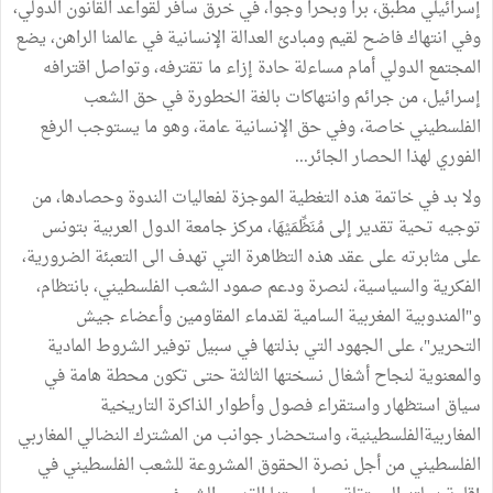
إسرائيلي مطبق، برا وبحرا وجوا، في خرق سافر لقواعد القانون الدولي،
وفي انتهاك فاضح لقيم ومبادئ العدالة الإنسانية في عالمنا الراهن، يضع
المجتمع الدولي أمام مساءلة حادة إزاء ما تقترفه، وتواصل اقترافه
إسرائيل، من جرائم وانتهاكات بالغة الخطورة في حق الشعب
الفلسطيني خاصة، وفي حق الإنسانية عامة، وهو ما يستوجب الرفع
الفوري لهذا الحصار الجائر...
ولا بد في خاتمة هذه التغطية الموجزة لفعاليات الندوة وحصادها، من
توجيه تحية تقدير إلى مُنَظِّمَيْهَا، مركز جامعة الدول العربية بتونس
على مثابرته على عقد هذه التظاهرة التي تهدف الى التعبئة الضرورية،
الفكرية والسياسية، لنصرة ودعم صمود الشعب الفلسطيني، بانتظام،
و"المندوبية المغربية السامية لقدماء المقاومين وأعضاء جيش
التحرير"، على الجهود التي بذلتها في سبيل توفير الشروط المادية
والمعنوية لنجاح أشغال نسختها الثالثة حتى تكون محطة هامة في
سياق استظهار واستقراء فصول وأطوار الذاكرة التاريخية
المغاربيةالفلسطينية، واستحضار جوانب من المشترك النضالي المغاربي
الفلسطيني من أجل نصرة الحقوق المشروعة للشعب الفلسطيني في