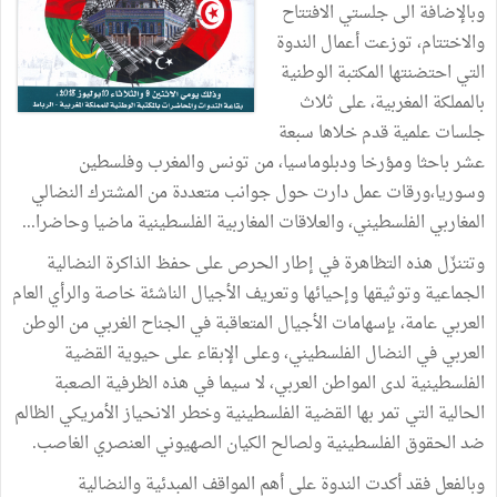
وبالإضافة الى جلستي الافتتاح
والاختتام، توزعت أعمال الندوة
التي احتضنتها المكتبة الوطنية
بالمملكة المغربية، على ثلاث
جلسات علمية قدم خلاها سبعة
عشر باحثا ومؤرخا ودبلوماسيا، من تونس والمغرب وفلسطين
وسوريا،ورقات عمل دارت حول جوانب متعددة من المشترك النضالي
المغاربي الفلسطيني، والعلاقات المغاربية الفلسطينية ماضيا وحاضرا...
وتتنزّل هذه التظاهرة في إطار الحرص على حفظ الذاكرة النضالية
الجماعية وتوثيقها وإحيائها وتعريف الأجيال الناشئة خاصة والرأي العام
العربي عامة، بإسهامات الأجيال المتعاقبة في الجناح الغربي من الوطن
العربي في النضال الفلسطيني، وعلى الإبقاء على حيوية القضية
الفلسطينية لدى المواطن العربي، لا سيما في هذه الظرفية الصعبة
الحالية التي تمر بها القضية الفلسطينية وخطر الانحياز الأمريكي الظالم
ضد الحقوق الفلسطينية ولصالح الكيان الصهيوني العنصري الغاصب.
وبالفعل فقد أكدت الندوة على أهم المواقف المبدئية والنضالية