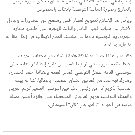
إيجابية في المجتمع الايطالي مما من شأنه أن يحسّن صورة تونس
بالخارج وصورة الجالية التونسية بإيطاليا بالخصوص.
ويأتي هذا الإعلان كتتويج لمسار أفقي ومنفتح من المشاورات وتبادل
الأفكار بين شباب الجيل الثاني والثالث للهجرة التي أطلقتها سفارة
الجمهورية التونسية بروما في مختلف المدن الايطالية في إطار مقاربة
تفاعلية وشاملة.
وقد تميز هذا الحدث بمشاركة هامة للشباب من مختلف الجهات
الايطالية بحضور ممثلي نواب الشعب عن دائرة إيطاليا وتنظيم حفل
موسيقي، قدمه الممثل التونسي القدير المقيم بإيطاليا أحمد الحفيان،
وشارك فيه عدد من الفنانين الشبان المقيمين بإيطاليا. كما تم بهذه
المناسبة تكريم كل من رئيس الطباخين التونسي المتميز كريم العربي
والممثلة التونسية مريم الفرجاني المتحصلة على جائزة أحسن ممثلة
عربية في الدورة 71 لمهرجان "كان" السينمائي.