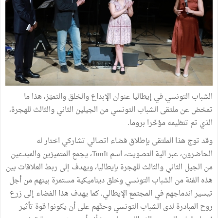
الشباب التونسي في إيطاليا عنوان الإبداع والخلق والتميّز، هذا ما
تمخض عن ملتقى الشباب التونسي من الجيلين الثاني والثالث للهجرة،
الذي تم تنظيمه مؤخّرا بروما.
وقد توج هذا الملتقى بإطلاق فضاء اتصالي تشاركي اختار له
الحاضرون، عبر آلية التصويت، اسم TunIt، يجمع المتميزين والمبدعين
من الجيل الثاني والثالث للهجرة بإيطاليا، ويهدف إلى ربط العلاقات بين
هذه الفئة من الشباب التونسي وخلق ديناميكية مستمرة بينهم من أجل
تيسير اندماجهم في المجتمع الإيطالي. كما يهدف هذا الفضاء إلى زرع
روح المبادرة لدى الشباب التونسي وحثّهم على أن يكونوا قوة تأثير