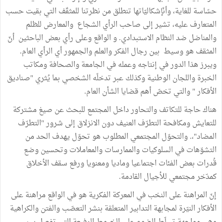
حسّاسة للغاية، وأنّإشكاليّاتها تنطلق من نظرتنا للمثقّف التي بقيت حسب
المتعارف عليه، تشير إلى صاحب الرأي الشجاع والمعارض للظلم
والمناضل ضد النظام الاستبدادي. و الواقع وعلى رأي بعض الباحثين أنّ
المثقف هو وسيط بين رجال الفكر والعلم والجمهور أي الرأي العام.
ويبرز هذا الدور في إنتاجه وعمله في الجامعة والصحافة ومكاتب
الخبرة واللجان الوطنية وكذلك عبر تدخلّه الشخصي بما يُثري "صناديق
الأفكار " والتي تخصّ أهم قضايا الشأن العام.
هناك حاجة للتكاتف والتحاور داخل المجتمع للبحث عن صيغ مشتركة
للتعايش ومكافحة التطرّف العنيف دون الانزلاق إلى شرور "التطرّف
المضاد"،. والتحوّل المجتمعي المطلوب هو تحوّل يهدف الحد من
التشوّهات في السلوكيات والممارسات والمعاملات وتحسين وضع
قُدرات بعض الفئات اجتماعيا وماديا ومعنويا ورفع سقف الأخلاق
كمدّخر مجتمعي للأجيال القادمة.
إنّ المراهنة على النخب في المعركة الفكرية هو في الواقع مراهنة على
الأفكار النيّرة لمجابهة التدابير المتعلقة بنشر التعصّب والفتن والكراهية