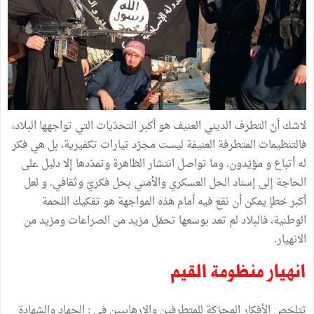
لاشك أنّ التطرف الديني العنيف هو أكبر التحدّيات التي تواجهها البلاد،
فالتنظيمات المتطرفة العنيفة ليست مجرّد تيارات تكفيرية، بل هي فكر
له أتباع و مؤيّدون. وما تواصل انتشار الظاهرة وتمدّدها إلا دليل على
الحاجة إلى إسناد الحل العسكري والأمني بحل فكريّ وثقافي. و لعل
أكبر خطإ يمكن أن نقع فيه أمام هذه المواجهة هو تفكيك اللحمة
الوطنية، فالبلاد لم تعد بوسعها تحمّل مزيد من الصراعات ومزيد من
الانهيار.
انهيار منظومة القيم
تتلخص الأفكار المحرّكة للمتطرفين والإرهابيين في : الجهاد والشهادة