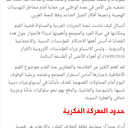
تضفيه على الأمن في بعده الوطني من حماية أمام مخاطر التهديدات
الهجينة وتنميط أفكار الجيل الصاعد وفقا للنمط الغربي.
أتسائل كيف تناست لجنة الحريات الفردية والمساواة قضية القيم
ومكانتها في حياة الفرد والمجتمع وأهميتها لدينا؟ فالحوار حول هذه
القضايا له أسس أهمها الاحتكام للمؤسسات الدينية والاجتماعية
والتربوية .. وليس الانسياق وراء المؤسسات الأوروبية (القرار
14/09/2016)، أو أهواء الأنفس أو الفلسفة السائدة.
لقد اهتم الكثير من الفلاسفة والمفكرين منذ القدم بموضوع القيم
الأخلاقية باعتبارها أساس استقرار المجتمع وتقدّمه، وعلينا الوقوف
اليوم أمام المحاولات المُمنهجة للقذف بأبنائنا في أيديولوجيات دينية
شبيهة بالشيوعية والفاشية، والدفع بهم نحو سلوكيات شاذّة وغريبة
تتنافى والفطرة السّوية.
حدود المعركة الفكرية
أُدرك جيّدا أنّ مجابهة ثقافة التطرّف الفكري والإرهاب هي قضية