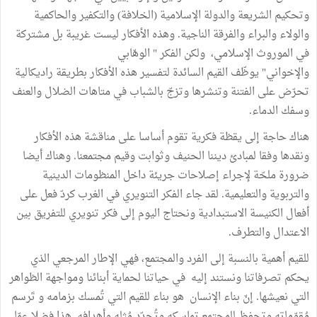
وتحكيم الشريعة والدولة الإسلامية (الخلافة) والتكفير والحاكمية
والولاء والبراء والفرقة الناجية. وهذه الأفكار ليست غريبة بل مشتركة
في الموروث الإسلامي، ولكن الفكر " الوهّابي
والإخواني" يوظّف القيم السائدة لتفسير هذه الأفكار بطريقة راديكالية
تحرّض على الفتنة وتنشرها وتزجّ بالشباب في متاهات الضلال والعنف
وسفك الدماء.
هناك حاجة إلى يقظة فكرية تقوم أساسا على مناقشة هذه الأفكار
ونقدها وفقا لمبادئ ديننا الحنيف وثوابت وقيم مجتمعنا. وهناك أيضا
ضرورة ملحّة لإجراء إصلاحات جريئة داخل المنظومات الدينية
والتربوية والتعليمية. لقد جاء الفكر التنويري في الغرب كردّ فعل على
أفعال الكنيسة الاستبدادية ونحتاج اليوم إلى فكر تنويري للتفريق بين
الاعتدال والتطرف.
للقيم أهمية بالنسبة إلى الفرد والمجتمع، فهي الإطار المرجعي الذي
يحكم تصرفاتنا ونستند إليه في حياتنا لحماية أبنائنا ومواجهة الظواهر
التي نعيشها. إنّ بناء الإنسان هو بناء للقيم التي تُمسك بزمامه و تَرسم
مُقوّماته وتحفظ للمجتمع تماسكه وتُحدّد مُثله وأهدافه. هذا فضلا عمّا