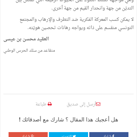
وهي مواجهة تسلّط الضوء على الخيوط الرفيعة التي تفصل بين
التديّن من جهة وانحدار القيم من جهة أخرى.
لا يمكن كسب المعركة الفكرية ضد التطرف والإرهاب والمجتمع
التونسي منقسم على ذاته ويواجه رهانات تحصين هويّته.
العقيد محسن بن عيسى
متقاعد من سلك الحرس الوطني
أرسل إلى صديق
طباعة
هل أعجبك هذا المقال ؟ شارك مع أصدقائك !
شارك
التويتر
شارك