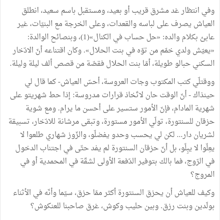
وفي انتظار غد مشرق قريب أو بعيد، ومستقبل باسم سعيد، انطلق
العياش يصرف على لباسه والقعدات، وعلى الخرجة مع البنيّات، غير
عابئ بكلام والده: «حل حساب في الكنال»(1)، وبنصائح الوالدة:
«يعيّش ولدي خمّم من توّه في بنت الحلال». وكان اقتناعه أنّ الادّخار
السكني حبالو طويلة، أمّا بنت الحلال فقصّة من قصص ألف ليلة وليلة.
ووقتلّي كتب المكتوب وجات العروسة، أحسّ العياش- كما قال لي
حينذاك - أنّ الوقت حان لاتّخاذ قرارات مدروسة: إذا حط شهريتو على
شهرية المادام، فإنّ الأمور ستسير على أحسن ما يرام. ومع شوية
حزقان للسنتورة، تولّي الأمور مستورة، وتبقى مرشانة للادّخار، تسبيقة
لشريان دار... لكن لي يحسب وحدو يفضلّو، والزّوز شهاري طلعوا لا
يعِلّوا لا يبِلّو، بل أنّ حزقان السنتورة لم يفد حتّى في اجتناب الدخول
في الرّوج، فما بالك بتوفير الدّفعة الأولى لشقّة في المحمدية أو في
المروج؟
وكيف للعياش أن يحزق السنتورة أكثر ممّا حزق، سيّما وأنّه في الأثناء
بولَدين وبنت رزق. وبين حليب وكوش، غرق صاحبنا للعنكوش؟