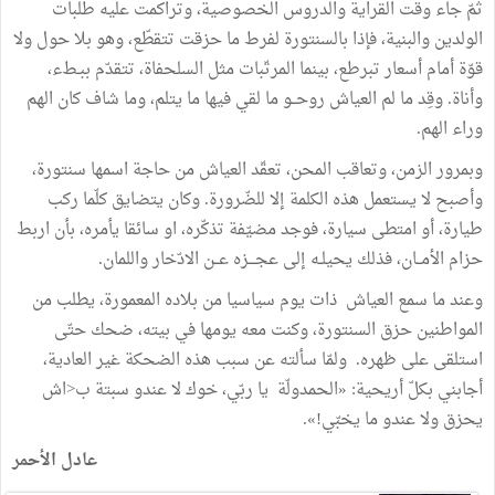
ثمّ جاء وقت القراية والدروس الخصوصية، وتراكمت عليه طلبات
الولدين والبنية، فإذا بالسنتورة لفرط ما حزقت تتقطّع، وهو بلا حول ولا
قوّة أمام أسعار تبرطع، بينما المرتّبات مثل السلحفاة، تتقدّم ببـطء،
وأناة. وقِد ما لم العياش روحــو ما لقي فيها ما يتلم، وما شاف كان الهم
وراء الهم.
وبمرور الزمن، وتعاقب المحن، تعقّد العياش من حاجة اسمها سنتورة،
وأصبح لا يستعمل هذه الكلمة إلا للضّرورة. وكان يتضايق كلّما ركب
طيارة، أو امتطى سيارة، فوجد مضيّفة تذكّره، او سائقا يأمره، بأن اربط
حزام الأمــان، فذلك يحيلـه إلى عجـــزه عــن الادّخار واللمان.
وعند ما سمع العياش ذات يوم سياسيا من بلاده المعمورة، يطلب من
المواطنين حزق السنتورة، وكنت معه يومها في بيته، ضحك حتّى
استلقى على ظهره. ولمّا سألته عن سبب هذه الضحكة غير العادية،
أجابني بكلّ أريحية: «الحمدولّة يا ربّي، خوك لا عندو سبتة ب<اش
يحزق ولا عندو ما يخبّي!».
عادل الأحمر