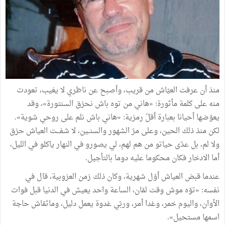
منذ أن عرفت العيّاش من قريب، وأصبح عن ناظري لا يغيب، تعودت
منه على كلمة مأثورة: «هاني من توه باش نحزق السنتورة»، وقد
يعوّضها أحيانا بعبارة أقلّ رمزية: «هاني باش نلم على روحي شوية».
لكن منذ ذلك الحين، وعلى مرّ الشهور والسنــين، لا شفـــت العياش حزق
ولا لم، بل عدّى حياتو من هم لهم، لي يصورو في النهار ياكلو في الليل،
أما الادخار فكان محكوما عليه دوما بالتأجيل.
عندما قبض العياش أوّل شهرية، وكان ذلك زمن العزوبية، قال في
نفسه: «توّه موش وقت لمّان، الساعة واحد يعيش في الدنيا قبل فوات
الأوان، واليوم خمر، وغدا أمر، وربّي غدوة يعمل دليل، وماثمّاش حاجة
اسمها مستحيل».