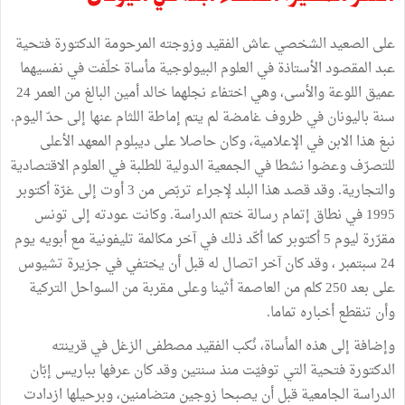
على الصعيد الشخصي عاش الفقيد وزوجته المرحومة الدكتورة فتحية
عبد المقصود الأستاذة في العلوم البيولوجية مأساة خلّفت في نفسيهما
عميق اللوعة والأسى، وهي اختفاء نجلهما خالد أمين البالغ من العمر 24
سنة باليونان في ظروف غامضة لم يتم إماطة اللثام عنها إلى حدّ اليوم.
نبغ هذا الابن في الإعلامية، وكان حاصلا على ديبلوم المعهد الأعلى
للتصرّف وعضوا نشطا في الجمعية الدولية للطلبة في العلوم الاقتصادية
والتجارية. وقد قصد هذا البلد لإجراء تربّص من 3 أوت إلى غرّة أكتوبر
1995 في نطاق إتمام رسالة ختم الدراسة. وكانت عودته إلى تونس
مقرّرة ليوم 5 أكتوبر كما أكّد ذلك في آخر مكالمة تليفونية مع أبويه يوم
24 سبتمبر ، وقد كان آخر اتصال له قبل أن يختفي في جزيرة تشيوس
على بعد 250 كلم من العاصمة أثينا وعلى مقربة من السواحل التركية
وأن تنقطع أخباره تماما.
وإضافة إلى هذه المأساة، نُكب الفقيد مصطفى الزغل في قرينته
الدكتورة فتحية التي توفيّت منذ سنتين وقد كان عرفها بباريس إبّان
الدراسة الجامعية قبل أن يصبحا زوجين متضامنين، وبرحيلها ازدادت