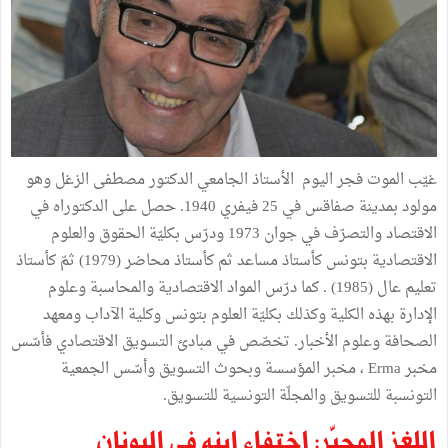
غيّب الموت فجر اليوم الأستاذ الجامعي الدكتور مصطفى الزغل وهو
مولود بمدينة صفاقس في 25 فيفري 1940. حصل على الدكتوراه في
الاقتصاد والتصرّف في جوان 1973 ودرّس بكليّة الحقوق والعلوم
الاقتصادية بتونس كأستاذ مساعد ثم كأستاذ محاضر (1979) ثمّ كأستاذ
تعليم عال (1985) . كما درّس المواد الاقتصادية والمحاسبة وعلوم
الإدارة بهذه الكلية وكذلك بكليّة العلوم بتونس وكلية الآداب ومعهد
الصحافة وعلوم الأخبار. تخصّص في مبادئ التسويق الاقتصادي فأسّس
مخبر Erma ، مخبر المؤسسة وبحوث التسويق وأسّس الجمعية
التونسبة للتسويق والمجلّة التونسية للتسويق.
اللغز المحيّر: اختفاء ابنه في اليونان