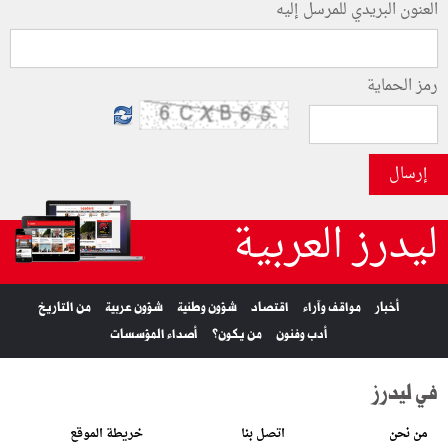
العنون البريدي للمرسل إليه
رمز الحماية
إرسال
ليدرز العربية
أخبار
مواقف وآراء
اقتصاد
شؤون وطنية
شؤون عربية
من التاريخ
أدب وفنون
من يكون؟
أصداء المؤسسات
في ليدرز
من نحن
اتصل بنا
خريطة الموقع