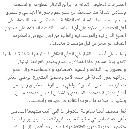
المقترحات لتخليص الثقافة من براثن الأفكار المغلوطة والمسقطة
ولتمكين الثقافة ممّا تستحقّه من دعم لتقوم بدورها الإبداعي والتنموي،
وأرجع سبب ضعف السياسات الثقافية الوطنية إلى عدم الاعتماد على
أهل الاختصاص علاوة على أنّ السياسات الثقافية المنظمة على مستوى
الصيغ الإداراتية والمؤسّساتية والمالية من أجل النهوض بالمنظومة
الثقافية لم تنجز من قبل مؤسّسات مختصّة.
وعاب على أصحاب القرار في الشأن الثقافي اعتبارهم الثقافة ترفا وأمرا
ثانويا وردّ إهمالهم لهذا القطاع إلى عدم وعيهم بالترابط الوثيق
والعضوي بين الثقافة والتنمية الاقتصادية والاجتماعية» وإلى عدم
إدراكهم لدور الثقافة في تقدّم الأمم وتحقيق المشروع الوطني، مذكّرا
بتجارب سياسيين سابقين كانوا في نفس الوقت مفكّرين ومبدعين
أمثال بورقيبة ومحمود المسعدي والشاذلي القليبي ومحمد مزالي
وبشير بن سلامة فازدهرت الثقافة في عهدهم وانتعشت.
كما استشهد أيضا بحكومة التكنوقراط التي أثّثت مشهدها السياسي
بأهل الاختصاص في حكومة ما بعد الثورة فجمعت بين وزير المالية
حكيم بن حمودة ووزير الثقافة مراد الصقلي ممّا أفضى إلى إرساء