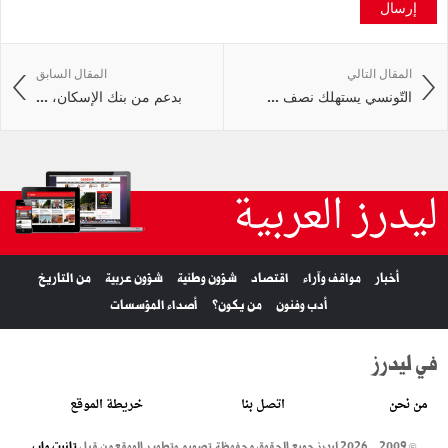
إرسال
المقال التالي
المقال السابق
التّونسي يستهلك نصف ...
بدعم من بنك الإسكان، ...
ليدرز العربية
أخبار
مواقف وآراء
اقتصاد
شؤون وطنية
شؤون عربية
من التاريخ
أدب وفنون
من يكون؟
أصداء المؤسسات
في ليدرز
من نحن
اتصل بنا
خريطة الموقع
© 2009 - 2026 ليدرز جميع الحقوق محفوظة.
تصميم وتطوير الموقع من قبل
تانيت واب