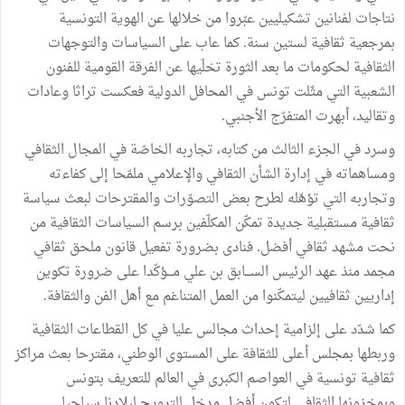
نتاجات لفنانين تشكيليين عبّروا من خلالها عن الهوية التونسية
بمرجعية ثقافية لستين سنة. كما عاب على السياسات والتوجهات
الثقافية لحكومات ما بعد الثورة تخلّيها عن الفرقة القومية للفنون
الشعبية التي مثّلت تونس في المحافل الدولية فعكست تراثا وعادات
وتقاليد، أبهرت المتفرّج الأجنبي.
وسرد في الجزء الثالث من كتابه، تجاربه الخاصّة في المجال الثقافي
ومساهماته في إدارة الشأن الثقافي والإعلامي ملمّحا إلى كفاءته
وتجاربه التي تؤهّله لطرح بعض التصوّرات والمقترحات لبعث سياسة
ثقافية مستقبلية جديدة تمكّن المكلّفين برسم السياسات الثقافية من
نحت مشهد ثقافي أفضل. فنادى بضرورة تفعيل قانون ملحق ثقافي
مجمد منذ عهد الرئيس الســـابق بن علي مـــؤكّدا على ضرورة تكوين
إداريين ثقافيين ليتمكّنوا من العمل المتناغم مع أهل الفن والثقافة.
كما شدّد على إلزامية إحداث مجالس عليا في كل القطاعات الثقافية
وربطها بمجلس أعلى للثقافة على المستوى الوطني، مقترحا بعث مراكز
ثقافية تونسية في العواصم الكبرى في العالم للتعريف بتونس
وبمخزونها الثقافي لتكون أفضل مدخل للترويج لبلادنا سياحيا.