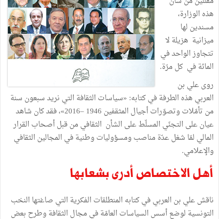
مقلّلين من شأن
هذه الوزارة،
مسندين لها
ميزانية هزيلة لا
تتجاوز الواحد في
المائة في كل مرّة.
روى علي بن
العربي هذه الطرفة في كتابه: «سياسات الثقافة التي نريد سبعون سنة
من تأمّلات وتصوّرات أجيال المثقفين 1946 –2016»، فقد كان شاهد
عيان على التجنّي المسلّط على الشأن الثقافي من قبل أصحاب القرار
المالي لمّا شغل عدّة مناصب ومسؤوليات وطنية في المجالين الثقافي
والإعلامي.
أهل الاختصاص أدرى بشعابها
ناقش علي بن العربي في كتابه المنطلقات الفكرية التي صاغتها النخب
التونسية لوضع أسس السياسات العامّة في مجال الثقافة وطرح بعض