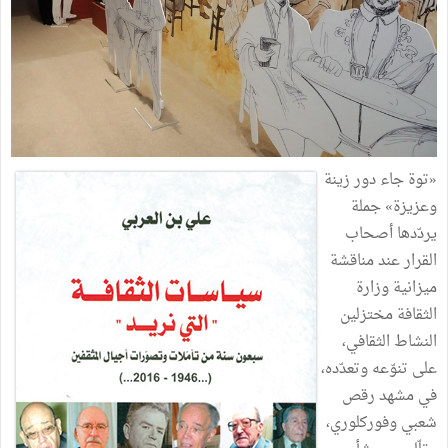
«توة جاء دور زينة
وعزيزة» جملة
يردّدها أصحاب
القرار عند مناقشة
ميزانية وزارة
الثقافة مختزلين
النشاط الثقافي،
على تنوّعه وتعدّده،
في مشهد رقص
شعبي وفوركلوري،