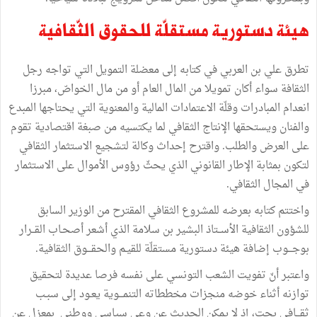
هيئة دستورية مستقلّة للحقوق الثّقافية
تطرق علي بن العربي في كتابه إلى معضلة التمويل التي تواجه رجل
الثقافة سواء أكان تمويلا من المال العام أو من مال الخواصّ، مبرزا
انعدام المبادرات وقلّة الاعتمادات المالية والمعنوية التي يحتاجها المبدع
والفنان ويستحقها الإنتاج الثقافي لما يكتسيه من صبغة اقتصادية تقوم
على العرض والطلب. واقترح إحداث وكالة لتشجيع الاستثمار الثقافي
لتكون بمثابة الإطار القانوني الذي يحثّ رؤوس الأموال على الاستثمار
في المجال الثقافي.
واختتم كتابه بعرضه للمشروع الثقافي المقترح من الوزير السابق
للشؤون الثقافية الأســتاذ البشير بن سلامة الذي أشعر أصحـاب القــرار
بوجـــوب إضافة هيئة دستورية مستقلّة للقيـم والحقـــوق الثقافية.
واعتبر أنّ تفويت الشعب التونسي على نفسه فرصا عديدة لتحقيق
توازنه أثناء خوضه منجزات مخططاته التنمـــوية يعـود إلى سبـب
ثقـــافي بحت، إذ لا يمكن الحديث عن وعي سياسي ووطني بمعزل عن