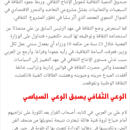
صندوق التنمية الثقافية لتمويل الإنتاج الثقافي. وربط جمود الثقافة في
السبعينات والثمانينات بفشل مشروعي التعاضد والتحرر الاقتصادي في
المنوال التنموي المعتمد الذي أثّر سلبا في تطوّر المشروع الثقافي.
كما استعرض وضع الثقافة في عهد الرئيس السابق بن علي متحدّثا عن
استخدامه الثقافة وتوظيفه لها كسند «للتغيير» فتداول على الوزارة
المعنية خلال 23 سنة من حكمه 10 وزراء أي بمعدل سنتي عمل لكل
وزير، فعرفت الساحة الثقافية، في رأيه جمودا وفراغا. وأرجع بن العربي
سبب تدنّي مستوى الإنتاج الثقافي في عهد التغيير إلى السياسات
المعتمدة والتي حصرت الثقافة في قوانين إدارية وتراتيب خانقة
أفقدت المبدع حريته وحيويته وهمّشت الطاقات الفنية فانكمشت
الثقافة الوطنية وتقوقعت.
الوعي الثّقافي يسبق الوعي السياسي
لام علي بن العربي في كتابه، أصحاب القرار بعد الثّورة على تراخيهم
أمام ضياع ثروة فنية هائلة تبعثرت نتيجة تحويلها من متحف الفن
الحيّ وتكديسها في دهاليز الوزارة لتعبث بها الرطوبة في حين هي