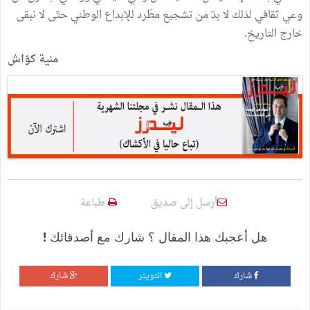
وعي ثقافي لذلك لا بدّ من تشجيع مطّرد للإبداع الوطني حتّى لا نبقى
خارج التاريخ.
منية كوّاش
أرسل إلى صديق
طباعة
هل أعجبك هذا المقال ؟ شارك مع أصدقائك !
شارك
التويتر
شارك