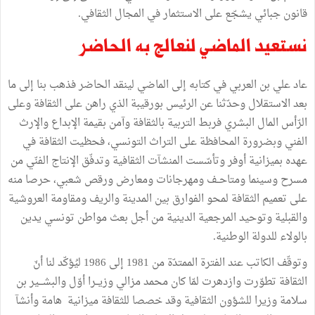
قانون جبائي يشجّع على الاستثمار في المجال الثقافي.
نستعيد الماضي لنعالج به الحاضر
عاد علي بن العربي في كتابه إلى الماضي لينقد الحاضر فذهب بنا إلى ما
بعد الاستقلال وحدّثنا عن الرئيس بورقيبة الذي راهن على الثقافة وعلى
الرّأس المال البشري فربط التربية بالثقافة وآمن بقيمة الإبداع والإرث
الفني وبضرورة المحافظة على التراث التونسي، فحظيت الثقافة في
عهده بميزانية أوفر وتأسّست المنشآت الثقافية وتدفّق الإنتاج الفنّي من
مسرح وسينما ومتاحــف ومهرجانات ومعارض ورقص شعبي، حرصا منه
على تعميم الثقافة لمحو الفوارق بين المدينة والريف ومقاومة العروشية
والقبلية وتوحيد المرجعية الدينية من أجل بعث مواطن تونسي يدين
بالولاء للدولة الوطنية.
وتوقّف الكاتب عند الفترة الممتدّة من 1981 إلى 1986 ليُؤكّد لنا أنّ
الثقافة تطوّرت وازدهرت لمّا كان محمد مزالي وزيــرا أوّل والبشـــير بن
سلامة وزيرا للشؤون الثقافية وقد خصصا للثقافة ميزانية هامة وأنشآ