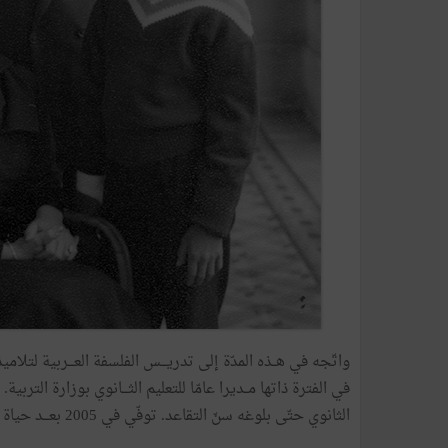
واتّجه في هــذه المدّة إلى تدريـــس الفلسفة العـــربية لتلاميذ ال
الثانوي حتّى بلوغه سنّ التقاعد. توفّي في 2005 بعـــد حياة زاخرة بالعطاء في المجال التّربـــوي والثقــــافي.(الموسوعة التونسية).