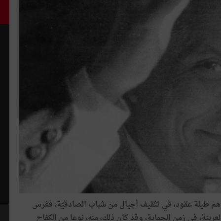
 ساهم طيلة عقود، في تثقيف أجيال من شباب الصادقيّة، فغرس
عربيّة، في زمن الحماية، وقد كان ذلك، منه، نوعا من الكفاح