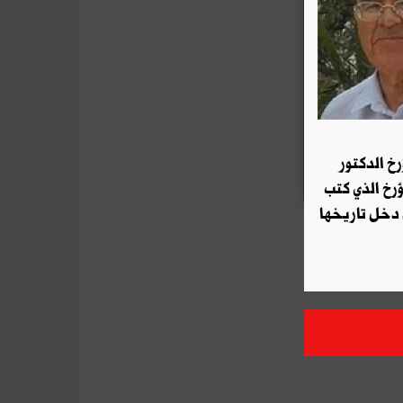
رخ الدكتور
ؤرخ الذي كتب
 دخل تاريخها