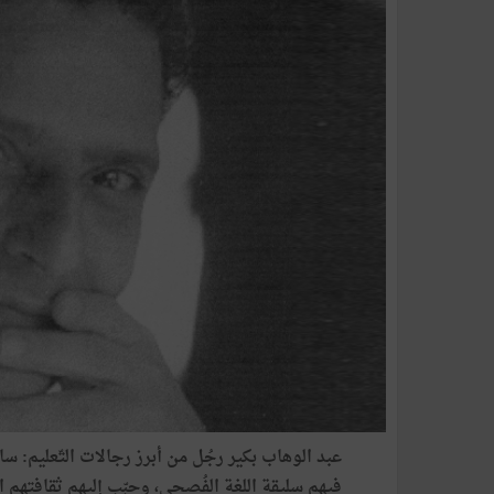
عبد الوهاب بكير رجُل من أبرز رجالات التّعليم:
فيهم سليقة اللغة الفُصحى، وحبّب إليهم ثقافتهم ال