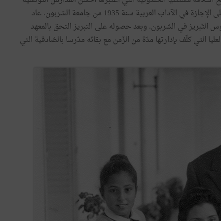
يخ أسلافه مستثنيا الخلدونية التي اعتبرها أحسن المدارس التونسية
فيما يخصّ تدريس التاريخ. سافر إلى فرنسا حيث حصل على الإجازة في الآداب العربية سنة 1935 من جامعة السّربون. عاد
 التّبريز في السّربون. وبعد حصوله على التبريز التحق بالمعهد
عليا التي كلّف بإدارتها مدّة من الزّمن مع بقائه مدّرسا بالصّادقية التي