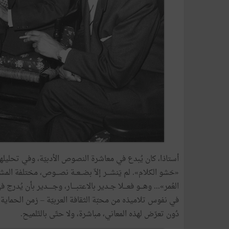
أستاذا، كان يُبدع في معاشرة النصوص الأدبيّة، وفي تحليلها، والن
«حَشو الكلام». لم يَنشـــر إلاّ بضــعــة نصـــوص، مختلفة المشار
العُمر»... وهـــو فعـــلا جــدير بالاعتبــــار، وجـــــدير بأن يُد
في نفوس تلاميذه من محبّة الثقافة العربيّة – زمن الحماية ال
دُون تعرّض لهذه المعاني، مباشرة، ولا حتّى بالتّلميح.