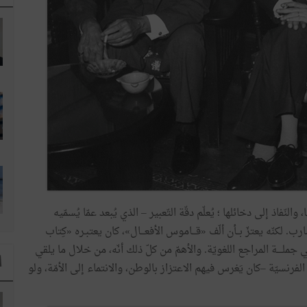
ّفاذ إلى دخائلها ؛ يُعلّم دقّة التّعبير – الذي يُبعد عمّا يُسمّيه
ب. لكنّه يعتزّ بــأن ألّف «قـــاموس الأفعـــال»، كان يعتبـره «كِتاب
رج في جملــــة المراجع اللغويّة. والأهمّ من كلّ ذلك أنّه، من خلال ما يلقي
ا
فرنسيّة –كان يَغرس فيهم الاعتزاز بالوطن، والانتماء إلى الأمّة، ولو