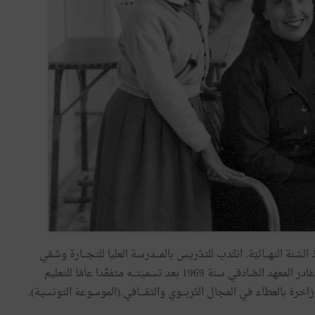
سّنة النهـــائيّة. انتُدب للتدّريس بالمـــدرسة العليا للتجـــارة وسُمّي
في الفترة ذاتها مــديرا عامّا للتعليم الثـــانوي بوزارة التربية. غادر المعهد الصّادقي سنة 1969 بعد تسميتـــه متفقّدا عامّا للتعليم