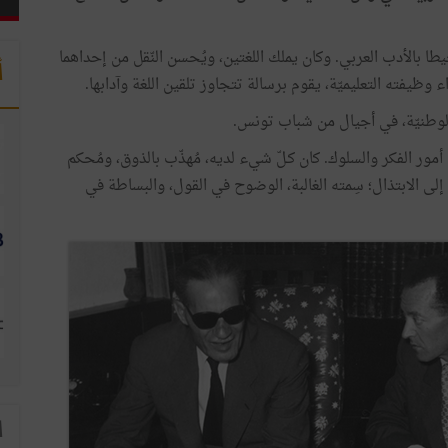
حيطا بالأدب العربي. وكان يملك اللغتين، ويُحسن النّقل من إحداهما
أ
ء وظيفته التعليميّة، يقوم برسالة تتجاوز تلقين اللغة وآدابها.
لوطنيّة، في أجيال من شباب تونس.
لّ أمور الفكر والسلوك. كان كـلّ شيء لديه، مُهذّب بالذوق، ومُحكم
إلى الابتذال؛ سِمته الغالبة، الوضوح في القول، والبساطة في
ا