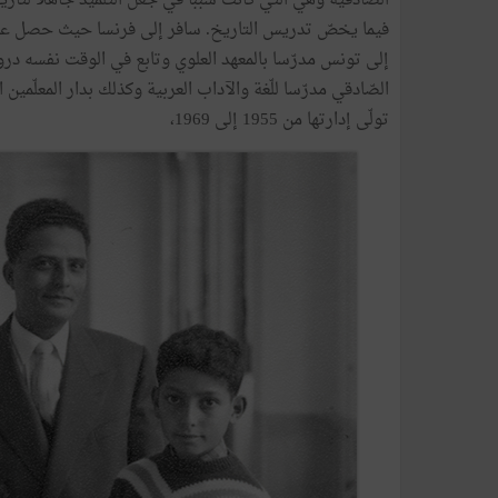
الصّادقية وهي التي كانت سببا في جعل التلميذ جاهلا لتار
إلى تونس مدرّسا بالمعهد العلوي وتابع في الوقت نفسه دروس
الصّادقي مدرّسا للّغة والآداب العربية وكذلك بدار المعلّمين ال
تولّى إدارتها من 1955 إلى 1969،