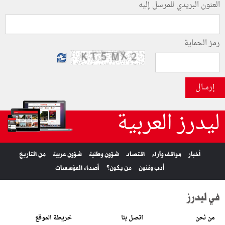
العنون البريدي للمرسل إليه
رمز الحماية
إرسال
ليدرز العربية
أخبار
مواقف وآراء
اقتصاد
شؤون وطنية
شؤون عربية
من التاريخ
أدب وفنون
من يكون؟
أصداء المؤسسات
في ليدرز
من نحن
اتصل بنا
خريطة الموقع