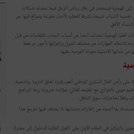
 إلى الهجرة فينحصر في نظر رياض الزغل فيما تحدثه شبكات
نفسية الشباب نتيجة نشرها المطرد لأخبار مفزعة ومبالغ فيها عن
نسداد الأفق.
ت العليا للهجرة تحدثت أيضا عن أسباب الجذب للكفاءات من قبل
وحة لانتقاء المهارات من مختلف الدول وإغرائها بأجور مرتفعة
 من بلدانها الأصلية مفوتة الفرصة عليها.
سية
لى رأس المال البشري الوطني أهم ركيزة لخلق الثروة والتنمية،
ليم مهني بالتوازي مع تعليمه العالي، مؤكدة ضرورة ربط البرامج
الب وفقا لحاجيات سوق الشغل.
 مستدلة بما أنتجه من إطارات متشابهة لا يختلف فيها خريج هذا
يين بالتركيز في المقام الأول على تأهيل الطلبة للدخول إلى معترك
ا