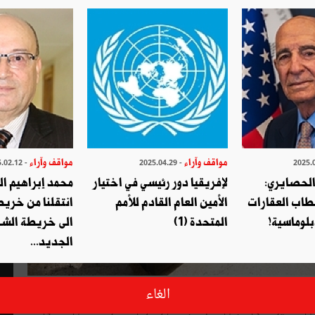
مواقف وآراء
مواقف وآراء
- 2025.02.12
- 2025.04.29
الحصايري:
لإفريقيا دور رئيسي في اختيار
محمد إبراهيم ا
طاب العقارات
الأمين العام القادم للأمم
انتقلنا من خري
بلوماسية!
المتحدة (1)
الى خريطة الشر
الجديد...
ربع عدد المهاجرين التونسيين إلى الخارج منذ سنة 2009 إلى سنة 2014 هم من حاملي الشهادات العليا وفق إحصائيات المعهد
الغاء
زغل الخبيرة في مجال علم الاجتماع وعلوم التصرف خلال منتدى