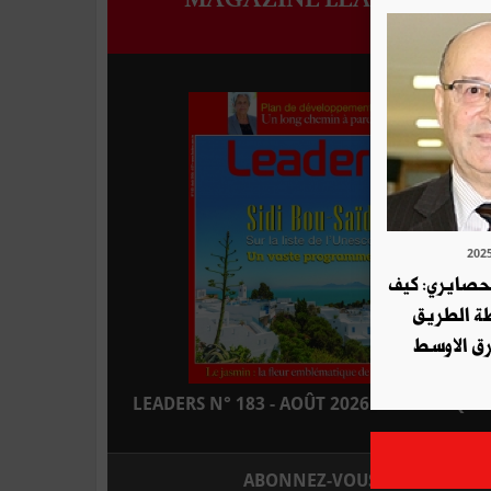
لحصايري: كيف
طة الطريق
ق الاوسط
LEADERS N° 183 - AOÛT 2026 : EN KIOSQUE
ABONNEZ-VOUS