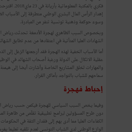
فكري بالمكتبة 
إهدار الرأس المال البشري الوطني متطرقة إلى الأسباب ال
وسوء حوكمة وذهنية تونسية تنفر من المبادرة.
وبخصوص السبب الظاهري لهجرة الأدمغة تحدثت.رياض ال
الشهادات العليا المتأتية في اعتقادها من عدم تطابق الشه
أما الأسباب الخفية لهذه الهجرة فقد أرجعتها الزغل إلى ال
عقلية الاتكال على الدولة ورغبة أصحاب الشهائد في الوظيف
والمهارات لخلق المشاريع الخاصة وأشارت أيضا إلى هيمنة
سماحهم للشباب بالتواجد بأماكن القرار.
إحباط فهجرة
وفيما يخص السبب السياسي للهجرة فيكمن حسب رياض الز
دون طرح المسؤولين لبرامج تطبيقية تقلّص من ظاهرة ال
الكفاءات العليا مما أدى بهم إلى فقدان الثقة في الحكوما
الوازع الوطني لدى الشباب التونسي لعدم تلقيه تعليما يغر