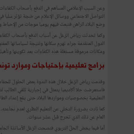
وعن السبب الإعلامي المساهم في الدفع بأصحاب الكفاءات
التواصل الاجتماعي ووسائل الإعلام من ضجة تؤثر سلبا في 
وضع البلاد الراهن فتبعث فيهم يوميا موجات من الإحباط وا
وكما تحدثت رياض الزغل عن أسباب الدفع بأصحاب الكفاءا
الدول المتقدمة جراء تهرم سكانها ونتيجة لسياساتها المفت
ومكانات مرموقة مستغلة هذه الكفاءات بعد تكوينها وتأهيلها
برامج تعليمية بإحتياجات وموارد تون
وقدمت رياض الزغل خلال هذه الندوة بعض الحلول للحفاظ ع
فاستعرضت حلا أكاديميا يتمثل في إجبارية تلقي الطالب لتع
التعليمية بخصوصيات ومواردها البلاد حتى يقع إعداد الط
كما نادت بضرورة التخلي عن التعليم النظري لعدم نجاعته،
العام عن ذلك الذي تخرج قبل عشر سنوات.
أما فيما يخصّ الحلّ التربوي فنصحت الزغل الأساتذة الجامع