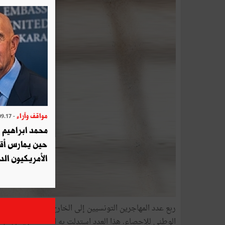
مواقف وآراء
- 2025.09.17
محمد ابراهيم 
حين يمارس أق
الأمريكيون الد
الوطني للإحصاء. هذا العدد استدلت به الأستاذة رياض ال