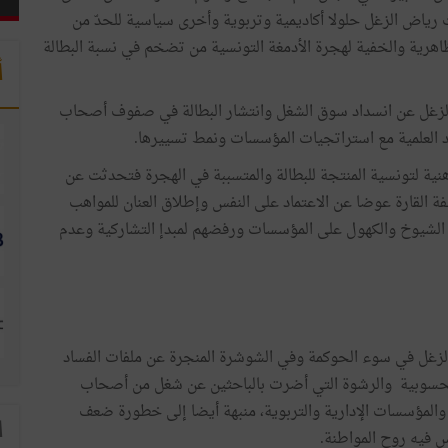
المعلوماتية بأريانة في 23 ماي2018. اقترحت رياض الزغل حلولا أكاديمية وتربوية وأخرى سياسية للحدّ من
ظاهرية والخفية لهجرة الأدمغة التونسية من تضخم في نسبة البطالة
أ
زغل عن انسداد سوق الشغل وانتشار البطالة في صفوف أصحاب
ائد العلمية مع استراتجيات المؤسسات ونمط تسييرها.
ذهنية لتونسية المنتجة للبطالة والمتسببة في الهجرة فتحدثت عن
ة القارة عوضا عن الاعتماد على النفس وإطلاق العنان للمواهب
 الشيوخ والكهول على المؤسسات ورفضهم لمبدإ التشاركية وعدم
غل في سوء الحوكمة وفي الشوشرة المنجرة عن ملفات الفساد
محسوبية والرشوة التي أضرت بالباحثين عن شغل من أصحاب
ت والمؤسسات الإدارية والتربوية، منبهة أيضا إلى خطورة ضعف
ا
س فيه روح المواطنة.