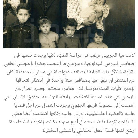
كانت ميّا الجريبي ترغب في دراسة الطبّ، لكنّها وجدت نفسها في
صفاقس لتدرس البيولوجيا، وسرعان ما انتخبت عضوا بالمجلس العلمي
للكليّة، فشكّل ذلك انطلاقة نضالات متواصلة في مسارات متعدّدة. كان
من المنتظر أن تبقى ميّا بصفاقس سنة واحدة في انتظار التحاقها
بإحدى كلّيات الطبّ بفرنسا، لكنّ مغامرة منعشة جعلتها تعدل عن
الرحيل. في هذه المدينة اكتشفت الرابطة التونسيّة لحقوق الانسان التي
انضمت إلى عضوية فرعها الجهوي وجرّبت النضال من أجل قضايا
عادلة كالقضية الفلسطينية. وإلى جانب رفاقها اكتشفت أيضا معنى
الالتزام ونكهة النقاشات طوال أربع سنوات كانت زاخرة بالنشاط، ممّا
رسّخ لديها قيمة العمل الجماعي والتمشي المشترك.