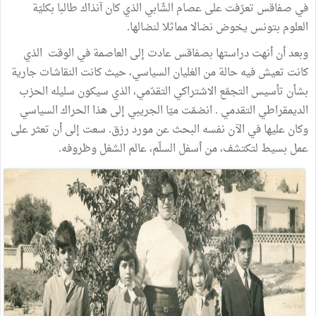
في صفاقس تعرّفت على عصام الشّابي الذي كان آنذاك طالبا بكليّة
العلوم بتونس يخوض نضالا مماثلا لنضالها.
وبعد أن أنهت دراستها بصفاقس عادت إلى العاصمة في الوقت الذي
كانت تعيش فيه حالة من الغليان السياسي، حيث كانت النقاشات جارية
بشأن تأسيس التجمّع الاشتراكي التقدّمي، الذي سيكون سليله الحزب
الديمقراطي التقدمي . انضمّت ميّا الجريبي إلى هذا الحراك السياسي
وكان عليها في الآن نفسه البحث عن مورد رزق. سعت إلى أن تعثر على
عمل بسيط لتكتشف، من أسفل السلّم، عالم الشغل وظروفه.