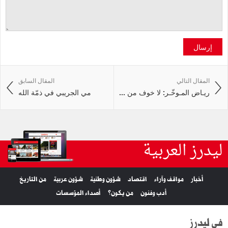
إرسال
المقال التالي
المقال السابق
ريـاض المـوخّـر: لا خوف من ...
مي الجريبي في ذمّة الله
ليدرز العربية
أخبار
مواقف وآراء
اقتصاد
شؤون وطنية
شؤون عربية
من التاريخ
أدب وفنون
من يكون؟
أصداء المؤسسات
في ليدرز