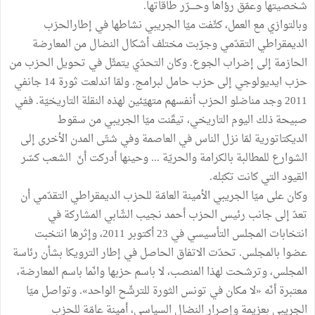
شخصيتها وعمّق رؤاها وحــــرّر طاقاتها.
وبالتوازي مع العمل، كثّفت ميّا الجريبي نشاطها في إطارالحزب
الديمقراطي التقدّمي وجرّبت مختلف أشكال النضال من المعارضة
الحازمة إلى إضراب الجوع. وكان التحدّي يتمثّل في تحويل الحزب من
حزب ايديولوجي إلى حزب حامل لبرامج. ولمّا اندلعت ثورة 14 جانفي
2011 وجد مناضلو الحزب أنفسهم متهيّئين لهذه النقلة التاريخيّة. ففي
صبيحة ذلك اليوم التاريخي، تيقّنت ميّا الجريبي من سقوط
الديكتاتورية لمّا نزل الناس في العاصمة وفي شتّى المدن الأخرى إلى
الشوارع للمطالبة بالكرامة والحريّة ... وحينها أدركت أنّ الشعب كسّر
القيود التي كانت تكبّله.
وكان على ميّا الجريبي الأمينة العامّة للحزب الديمقراطي التقدّمي أن
تعدّ إلى جانب رئيس الحزب أحمد نجيب الشّابي المشاركة في
انتخابات المجلس التأسيسي في 23 أكتوبر 2011، وإثرها انتخبت
عضوا بالمجلس. تحدّت الاتفاق الحاصل في إطار الترويكا بشأن رئاسة
المجلس، وترشحت لهذا المنصب، لا باسم حزبها وانّما باسم المعارضة،
معتبرة أنّه «لا مكان في تونس الثورة للترشّح الواحد». وتواصل ميّا
الجريبي بعزيمة وإصرار النضال السياسي، أمينة عامّة للحزب