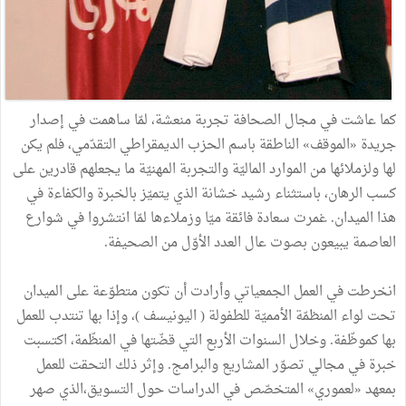
كما عاشت في مجال الصحافة تجربة منعشة، لمّا ساهمت في إصدار
جريدة «الموقف» الناطقة باسم الحزب الديمقراطي التقدّمي، فلم يكن
لها ولزملائها من الموارد الماليّة والتجربة المهنيّة ما يجعلهم قادرين على
كسب الرهان، باستثناء رشيد خشانة الذي يتميّز بالخبرة والكفاءة في
هذا الميدان. غمرت سعادة فائقة ميّا وزملاءها لمّا انتشروا في شوارع
العاصمة يبيعون بصوت عال العدد الأوّل من الصحيفة.
انخرطت في العمل الجمعياتي وأرادت أن تكون متطوّعة على الميدان
تحت لواء المنظمّة الأمميّة للطفولة ( اليونيسف )، وإذا بها تنتدب للعمل
بها كموظّفة. وخلال السنوات الأربع التي قضّتها في المنظّمة، اكتسبت
خبرة في مجالي تصوّر المشاريع والبرامج. وإثر ذلك التحقت للعمل
بمعهد «لعموري» المتخصّص في الدراسات حول التسويق،الذي صهر